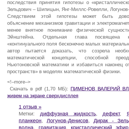
последствия принятия гипотезы о «кристалличес
Зельдович – Шипицын, Янг-Миллс-Ровелли, Логунов
Следствием этой гипотезы может быть дово
объяснение механизмов гравитации и электромагнет
менее внятное понимание физической сущности
Эйнштейна. Отдельная глава посвящена к
«континуального поля бесконечно малых материальн
автор пытается доказать, что созрела необ
математической концепции, способной преод
Ньютоновской математики и избавиться наконец 
пространств» в моделях математической физики.
<!–more–>
Скачать в pdf (1,70 МБ):
ПИМЕНОВ ВАЛЕРИЙ ВЛ
живем на экране сверхдисплея
1 отзыв »
Метки:
диффузная жидкость
,
дефект
,
планкеон
,
Логунов-Денисов
,
Дирак - Зел
волна
,
гравитация
,
кристаллический эфир