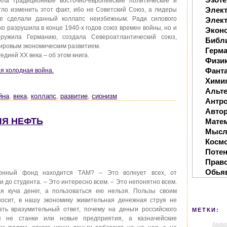
ила традиционные восточно-европейские политические и
Элек
огло изменить этот факт, ибо не Советский Союз, а лидеры
пе сделали данный коллапс неизбежным. Ради силового
Элект
о разрушила в конце 1940-х годов союз времен войны, но и
Экон
ружила Германию, создала Североатлантический союз,
Библ
мировым экономическим развитием.
Герм
дией XX века – об этом книга.
Физи
Фанта
ая холодная война.
Хими
Альте
йна
,
века
,
коллапс
,
развитие
,
сионизм
Антр
Автор
ЛЯ НЕФТЬ
Мате
Мысл
Косм
Поте
Прав
Обья
онный фонд находится ТАМ? – Это волнует всех, от
и до студента. – Это интересно всем. – Это непонятно всем.
я куча денег, а пользоваться ею нельзя. Пользы своим
осит, в нашу экономику живительная денежная струя не
ть вразумительный ответ, почему на деньги российского
МЕТКИ:
я не станки или новые предприятия, а казначейские
Аким