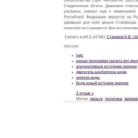
обязательства США. Непонятно просты
Соединенные Штаты. Даваемые ответы 
улыбаясь, говорит нам о неминуемой 
Российской Федерации вернутся на Ро
укравшую для себя деньги Стабфонда 
понятнее не становится. Все инстинктивно 
Скачать в pdf (1,44 МБ):
Стариков Н.В. / 
vixri.com
hafc
ницше биография скачать doc фи
альтенативные источники энергии
двигатель шаубергера наука
энергии воды
Вода новый источник энергии
1 отзыв »
Метки:
деньги
,
политика
,
америк