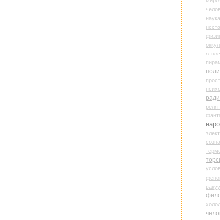
миро
чело
наука
нест
физи
оккул
относ
пира
поли
прос
психо
ради
реля
фант
наро
элект
созн
терм
торс
усло
фено
ваку
фил
холо
чело