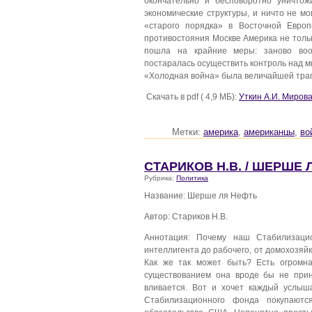
окончательно и бесповоротно уничтож
экономические структуры, и ничто не м
«старого порядка» в Восточной Евро
противостояния Москве Америка не тольк
пошла на крайние меры: заново воо
постаралась осуществить контроль над 
«Холодная война» была величайшей траге
Скачать в pdf ( 4,9 МБ):
Уткин А.И. Миров
Метки:
америка
,
американцы
,
во
СТАРИКОВ Н.В. / ШЕРШЕ 
Рубрика:
Политика
Название: Шерше ля Нефть
Автор: Стариков Н.В.
Аннотация: Почему наш Стабилизаци
интеллигента до рабочего, от домохозяйк
Как же так может быть? Есть огромна
существованием она вроде бы не прин
вливается. Вот и хочет каждый услыша
Стабилизационного фонда покупаютс