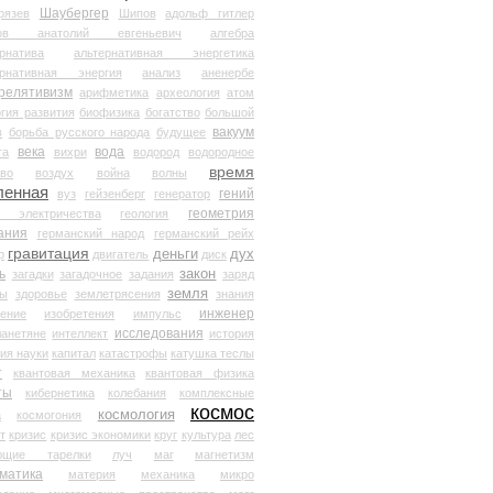
Шаубергер
рязев
Шипов
адольф гитлер
мов анатолий евгеньевич
алгебра
рнатива
альтернативная энергетика
ернативная энергия
анализ
аненербе
релятивизм
арифметика
археология
атом
гия развития
биофизика
богатство
большой
вакуум
в
борьба русского народа
будущее
века
вода
та
вихри
водород
водородное
время
иво
воздух
война
волны
ленная
гений
вуз
гейзенберг
генератор
геометрия
й электричества
геология
ания
германский народ
германский рейх
гравитация
деньги
дух
р
двигатель
диск
ь
закон
загадки
загадочное
задания
заряд
земля
ды
здоровье
землетрясения
знания
инженер
чение
изобретения
импульс
исследования
ланетяне
интеллект
история
ия науки
капитал
катастрофы
катушка теслы
т
квантовая механика
квантовая физика
ты
кибернетика
колебания
комплексные
космос
космология
а
космогония
т
кризис
кризис экономики
круг
культура
лес
ющие тарелки
луч
маг
магнетизм
матика
материя
механика
микро