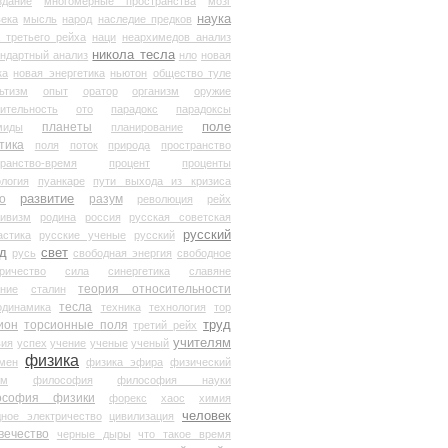
здание
многомерные пространства
мозг
наука
века
мысль
народ
наследие предков
 третьего рейха
наци
неархимедов анализ
никола тесла
андартный анализ
нло
новая
ка
новая энергетика
ньютон
общество туле
ьтизм
опыт
оратор
организм
оружие
ительность
ото
парадокс
парадоксы
планеты
поле
миды
планирование
тика
поля
поток
природа
пространство
транство-время
процент
проценты
логия
пуанкаре
пути выхода из кризиса
о
развитие
разум
революция
рейх
тивизм
родина
россия
русская советская
русский
астика
русские ученые
русский
д
свет
русь
свободная энергия
свободное
ричество
сила
синергетика
славяне
теория относительности
ание
сталин
тесла
одинамика
техника
технология
тор
труд
ион
торсионные поля
третий рейх
учителям
вия
успех
учение
ученые
ученый
физика
мен
физика эфира
физический
ум
философия
философия науки
ософия физики
форекс
хаос
химия
человек
дное электричество
цивилизация
вечество
черные дыры
что такое время