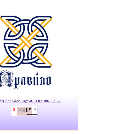
ёр ПравИло - купить. Отзывы, цены.