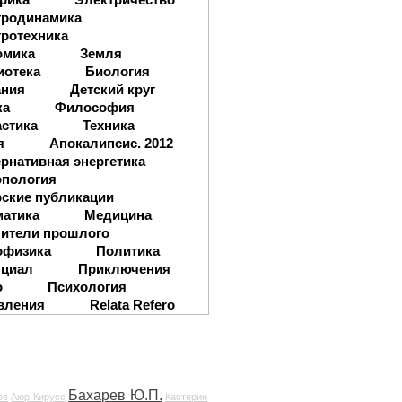
тродинамика
ротехника
омика
Земля
иотека
Биология
ания
Детский круг
ка
Философия
стика
Техника
я
Апокалипсис. 2012
рнативная энергетика
опология
ские публикации
матика
Медицина
ители прошлого
офизика
Политика
нциал
Приключения
о
Психология
вления
Relata Refero
Бахарев Ю.П.
ов
Аюр Кирусс
Кастерин