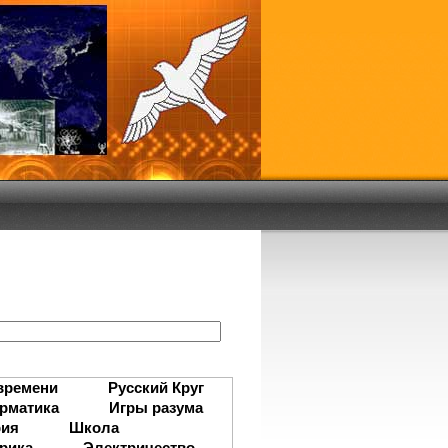
:
времени
Русский Круг
рматика
Игры разума
рия
Школа
рика
Электричество