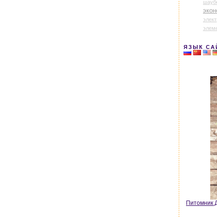
шауб
экон
элек
элем
ЯЗЫК СА
Питомник Д