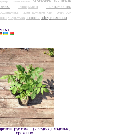
эзотерика
эйнштейн
ергер
школьникам
омика
электричество
эксперимент
тродинамика
электромагнетизм
электрон
эфир
энергия
явления
енты
энергетика
ЙТА:
ревень.рус саженцы редких, плодовых,
ореховых.