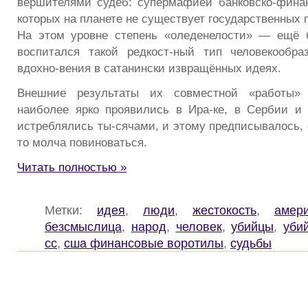
вершителями судеб: супермафией банковско-фина
которых на планете не существует государственных 
На этом уровне степень «оледенелости» — ещё 
воспитался такой редкост-ный тип человекообра
вдохно-вения в сатанински извращённых идеях.
Внешние результаты их совместной «работы»
наиболее ярко проявились в Ира-ке, в Сербии и
истреблялись ты-сячами, и этому предписывалось, 
то молча повиноваться.
Читать полностью »
Метки:
идея
,
люди
,
жестокость
,
амер
безсмыслица
,
народ
,
человек
,
убийцы
,
уби
сс
,
сша финансовые воротилы
,
судьбы