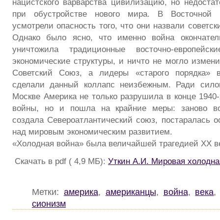
нацистского варварства цивилизацию, но недостат
при обустройстве нового мира. В Восточной 
усмотрели опасность того, что они назвали советс
Однако было ясно, что именно война окончател
уничтожила традиционные восточно-европейск
экономические структуры, и ничто не могло измени
Советский Союз, а лидеры «старого порядка» 
сделали данный коллапс неизбежным. Ради силов
Москве Америка не только разрушила в конце 1940-
войны, но и пошла на крайние меры: заново в
создала Североатлантический союз, постаралась о
над мировым экономическим развитием.
«Холодная война» была величайшей трагедией XX век
Скачать в pdf ( 4,9 МБ):
Уткин А.И. Мировая холодна
Метки:
америка
,
американцы
,
война
,
века
сионизм