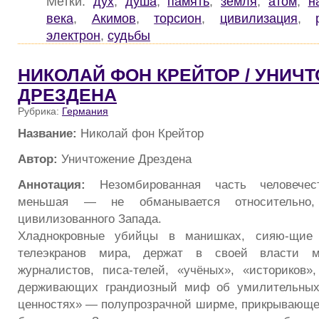
Метки:
дух
,
душа
,
память
,
земля
,
атом
,
н
века
,
Акимов
,
торсион
,
цивилизация
,
электрон
,
судьбы
НИКОЛАЙ ФОН КРЕЙТОР / УНИЧ
ДРЕЗДЕНА
Рубрика:
Германия
Название:
Николай фон Крейтор
Автор:
Уничтожение Дрездена
Аннотация:
Незомбированная часть человечес
меньшая — не обманывается относительно, 
цивилизованного Запада.
Хладнокровные убийцы в манишках, сияю-щие
телеэкранов мира, держат в своей власти 
журналистов, писа-телей, «учёных», «историков
держивающих грандиозный миф об умилительных
ценностях» — полупрозрачной ширме, прикрывающе