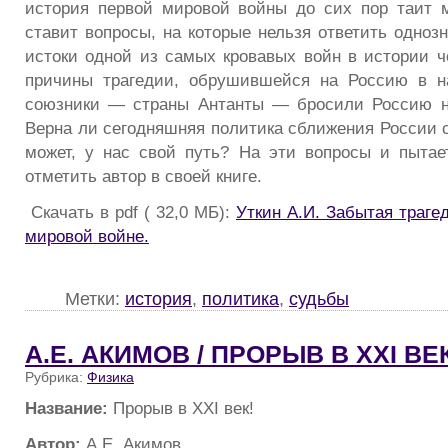
история первой мировой войны до сих пор таит 
ставит вопросы, на которые нельзя ответить одноз
истоки одной из самых кровавых войн в истории ч
причины трагедии, обрушившейся на Россию в н
союзники — страны Антанты — бросили Россию н
Верна ли сегодняшняя политика сближения России с
может, у нас свой путь? На эти вопросы и пытае
отметить автор в своей книге.
Скачать в pdf ( 32,0 МБ):
Уткин А.И. Забытая траге
мировой войне.
Метки:
история
,
политика
,
судьбы
А.Е. АКИМОВ / ПРОРЫВ В XXI ВЕК
Рубрика:
Физика
Название:
Прорыв в XXI век!
Автор:
А.Е. Акимов