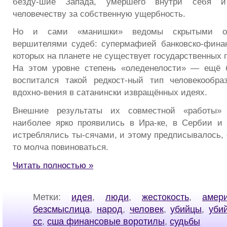
безду-шие Запада, умершего внутри себя и
человечеству за собственную ущербность.
Но и сами «манишки» ведомы скрытыми о
вершителями судеб: супермафией банковско-фина
которых на планете не существует государственных 
На этом уровне степень «оледенелости» — ещё 
воспитался такой редкост-ный тип человекообра
вдохно-вения в сатанински извращённых идеях.
Внешние результаты их совместной «работы»
наиболее ярко проявились в Ира-ке, в Сербии и
истреблялись ты-сячами, и этому предписывалось, 
то молча повиноваться.
Читать полностью »
Метки:
идея
,
люди
,
жестокость
,
амер
безсмыслица
,
народ
,
человек
,
убийцы
,
уби
сс
,
сша финансовые воротилы
,
судьбы