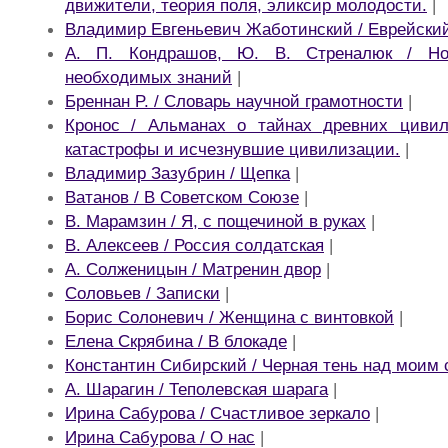
движители, теория поля, эликсир молодости.
|
Владимир Евгеньевич Жаботинский / Еврейский
А. П. Кондрашов, Ю. В. Стреналюк / Но
необходимых знаний
|
Бреннан P. / Словарь научной грамотности
|
Кронос / Альманах о тайнах древних цивил
катастрофы и исчезнувшие цивилизации.
|
Владимир Зазубрин / Щепка
|
Ватанов / В Советском Союзе
|
В. Марамзин / Я, с пощечиной в руках
|
В. Алексеев / Россия солдатская
|
A. Солженицын / Матренин двор
|
Соловьев / Записки
|
Борис Солоневич / Женщина с винтовкой
|
Елена Скрябина / В блокаде
|
Константин Сибирский / Черная тень над моим
А. Шарагин / Теполевская шарага
|
Ирина Сабурова / Счастливое зеркало
|
Ирина Сабурова / О нас
|