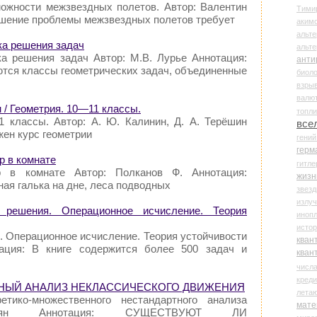
можности межзвездных полетов. Автор: Валентин
Тими
шение проблемы межзвездных полетов требует
аки
альте
ка решения задач
альт
ка решения задач Автор: М.В. Лурье Аннотация:
анти
тся классы геометрических задач, объединенные
биоло
взры
валю
н / Геометрия. 10—11 классы.
топл
1 классы. Автор: А. Ю. Калинин, Д. А. Терёшин
все
жен курс геометрии
гени
герм
р в комнате
гитле
 в комнате Автор: Полканов Ф. Аннотация:
жизн
ная галька на дне, леса подводных
звез
излу
 решения. Операционное исчисление. Теория
иноп
истор
. Операционное исчисление. Теория устойчивости
кван
тация: В книге содержится более 500 задач и
кван
числ
креди
АРТНЫЙ АНАЛИЗ НЕКЛАССИЧЕСКОГО ДВИЖЕНИЯ
лета
тико-множественного нестандартного анализа
мате
уян Аннотация: СУЩЕСТВУЮТ ЛИ