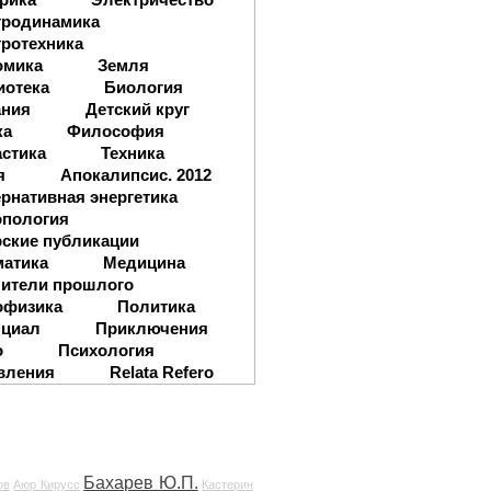
тродинамика
ротехника
омика
Земля
иотека
Биология
ания
Детский круг
ка
Философия
стика
Техника
я
Апокалипсис. 2012
рнативная энергетика
опология
ские публикации
матика
Медицина
ители прошлого
офизика
Политика
нциал
Приключения
о
Психология
вления
Relata Refero
Бахарев Ю.П.
ов
Аюр Кирусс
Кастерин