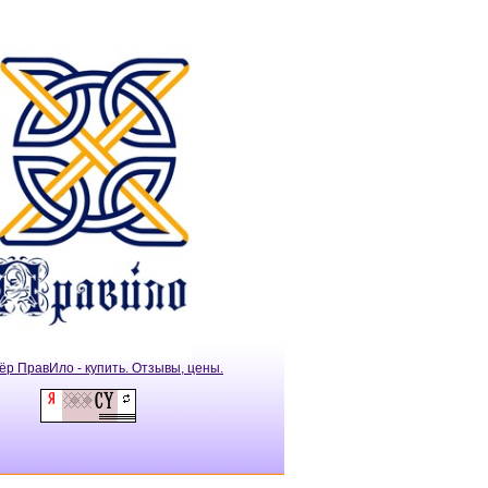
ёр ПравИло - купить. Отзывы, цены.