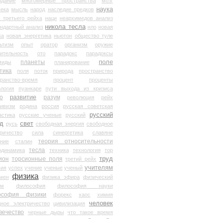
здание
многомерные пространства
мозг
наука
века
мысль
народ
наследие предков
 третьего рейха
наци
неархимедов анализ
никола тесла
андартный анализ
нло
новая
ка
новая энергетика
ньютон
общество туле
ьтизм
опыт
оратор
организм
оружие
ительность
ото
парадокс
парадоксы
планеты
поле
миды
планирование
тика
поля
поток
природа
пространство
транство-время
процент
проценты
логия
пуанкаре
пути выхода из кризиса
о
развитие
разум
революция
рейх
тивизм
родина
россия
русская советская
русский
астика
русские ученые
русский
д
свет
русь
свободная энергия
свободное
ричество
сила
синергетика
славяне
теория относительности
ание
сталин
тесла
одинамика
техника
технология
тор
труд
ион
торсионные поля
третий рейх
учителям
вия
успех
учение
ученые
ученый
физика
мен
физика эфира
физический
ум
философия
философия науки
ософия физики
форекс
хаос
химия
человек
дное электричество
цивилизация
вечество
черные дыры
что такое время