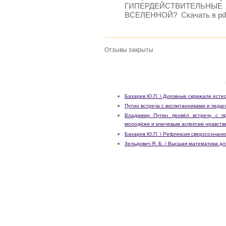
ГИПЕРДЕЙСТВИТЕЛЬНЫЕ
ВСЕЛЕННОЙ? Скачать в pdf 
Отзывы закрыты
Бахарев Ю.П. \ Духовные скрижали е
Путин встреча с воспитанниками и педа
Владимир Путин провёл встречу с пр
молодёжи и ключевым аспектам нравстве
Бахарев Ю.П. \ Рефлексия сверхсознани
3ельдович Я. Б. / Высшая математика д