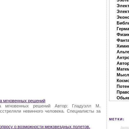
Элек
Элект
Экон
Библ
Герм
Физи
Фанта
Хими
Альте
Антр
Автор
Мате
Мысл
Косм
Поте
Прав
Обья
ла мгновенных решений
ла мгновенных решений Автор: Гладуэлл М.
сстреляли невинного человека. Специалисты за
МЕТКИ:
опросу о возможности межзвездных полетов.
Аким