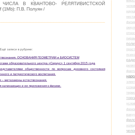
миро
 ЧИСЛА В КВАНТОВО- РЕЛЯТИВИСТСКОЙ
чело
(1Mb): П.В. Полуян /
наука
нест
физи
оккул
относ
пира
поли
прос
Ещё записи в рубрике:
психо
стествознания. ОСНОВАНИЯ ГЕОМЕТРИИ и БИОСИСТЕМ
ради
гогами образовательного центра «Сириус» 1 сентября 2015 года
реля
едставителями общественности по вопросам духовного состояния
фант
нного и патриотического воспитания.
наро
я – метазаконы естествознания.
элект
ля начинающих и ее приложения к физике.
созн
терм
торс
усло
фено
ваку
фил
холо
чело