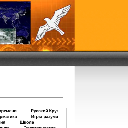
:
времени
Русский Круг
рматика
Игры разума
рия
Школа
рика
Электричество