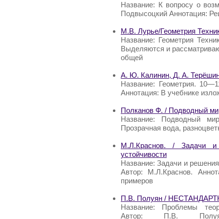
Название: К вопросу о воз
Подвысоцкий Аннотация: Ре
М.В. Лурье/Геометрия Техни
Название: Геометрия Техни
Выделяются и рассматриваю
общей
А. Ю. Калинин, Д. А. Терёши
Название: Геометрия. 10—1
Аннотация: В учебнике изло
Полканов Ф. / Подводный ми
Название: Подводный мир
Прозрачная вода, разноцвет
М.Л.Краснов. / Задачи и
устойчивости
Название: Задачи и решения
Автор: М.Л.Краснов. Анно
примеров
П.В. Полуян / НЕСТАНД
Название: Проблемы теоре
Автор: П.В. Пол