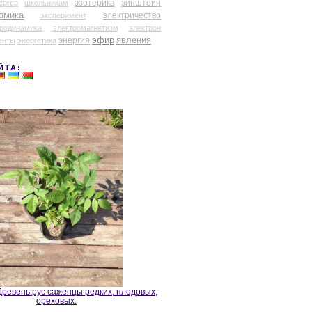
эзотерика
эйнштейн
ергер
школьникам
омика
электричество
эксперимент
тродинамика
электромагнетизм
электрон
эфир
энергия
явления
енты
энергетика
ЙТА:
ревень.рус саженцы редких, плодовых,
ореховых.