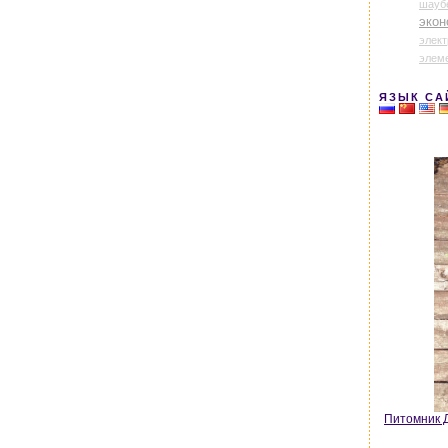
шауб
экон
элек
элем
ЯЗЫК СА
Питомник Д