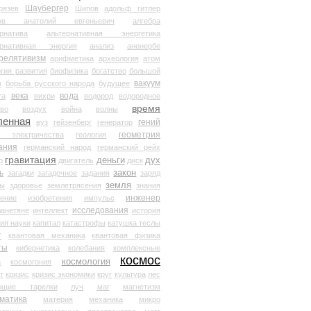
Шаубергер
рязев
Шипов
адольф гитлер
мов анатолий евгеньевич
алгебра
рнатива
альтернативная энергетика
ернативная энергия
анализ
аненербе
релятивизм
арифметика
археология
атом
гия развития
биофизика
богатство
большой
вакуум
в
борьба русского народа
будущее
века
вода
та
вихри
водород
водородное
время
иво
воздух
война
волны
ленная
гений
вуз
гейзенберг
генератор
геометрия
й электричества
геология
ания
германский народ
германский рейх
гравитация
деньги
дух
р
двигатель
диск
ь
закон
загадки
загадочное
задания
заряд
земля
ды
здоровье
землетрясения
знания
инженер
чение
изобретения
импульс
исследования
ланетяне
интеллект
история
ия науки
капитал
катастрофы
катушка теслы
т
квантовая механика
квантовая физика
ты
кибернетика
колебания
комплексные
космос
космология
а
космогония
т
кризис
кризис экономики
круг
культура
лес
ющие тарелки
луч
маг
магнетизм
матика
материя
механика
микро