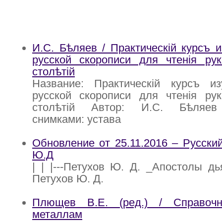
И.С. Бѣляев / Практическiй курсъ и
русской скорописи для чтенiя рук
столѣтiй
Название: Практическiй курсъ из
русской скорописи для чтенiя рук
столѣтiй Автор: И.С. Бѣляев
снимками: устава
Обновление от 25.11.2016 – Русский
Ю.Д
| | |---Петухов Ю. Д. _Апостолы дьяв
Петухов Ю. Д.
Плющев В.Е. (ред.) / Справоч
металлам