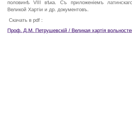
половинѣ VIII вѣка. Съ приложенiемъ латинскаг
Великой Хартiи и др. документовъ.
Скачать в pdf :
Проф. Д.М. Петрушевскiй / Великая хартiя вольносте