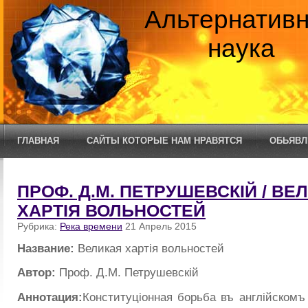
Альтернатив
наука
ГЛАВНАЯ
САЙТЫ КОТОРЫЕ НАМ НРАВЯТСЯ
ОБЬЯВЛ
ПРОФ. Д.М. ПЕТРУШЕВСКIЙ / ВЕ
ХАРТIЯ ВОЛЬНОСТЕЙ
Рубрика:
Река времени
21 Апрель 2015
Название:
Великая хартiя вольностей
Автор:
Проф. Д.М. Петрушевскiй
Аннотация:
Конституцiонная борьба въ англiйскомъ