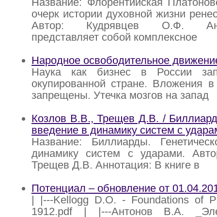
Название: Флорентийская Платонов
очерк истории духовной жизни рене
Автор: Кудрявцев О.Ф. Анно
представляет собой комплексное
Народное освободительное движени
Наука как бизнес в России за
окупированной стране. Вложения в
запрещены. Утечка мозгов на запад
Козлов В.В., Трещев Д.В. / Биллиар
введение в динамику систем с удара
Название: Биллиарды. Генетичес
динамику систем с ударами. Автор
Трещев Д.В. Аннотация: В книге в
Потенциал – обновление от 01.04.20
| |---Kellogg D.O. - Foundations of P
1912.pdf | |---Антонов В.А. _Э