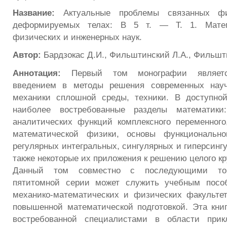
Название:
Актуальные проблемы связанных ф
деформируемых телах: В 5 т. — Т. 1. Матем
физических и инженерных наук.
Автор:
Бардзокас Д.И., Фильштинский Л.А., Фильшт
Аннотация:
Первый том монографии являетс
введением в методы решения современных науч
механики сплошной среды, техники. В доступно
наиболее востребованные разделы математики
аналитических функций комплексного переменного
математической физики, основы функционально
регулярных интегральных, сингулярных и гиперсинг
также некоторые их приложения к решению целого кр
Данный том совместно с последующими то
пятитомной серии может служить учебным посо
механико-математических и физических факультет
повышенной математической подготовкой. Эта кни
востребованной специалистами в области прик