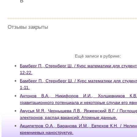
в
Отзывы закрыты
Ещё записи в рубрике:
Бамберг П., Стернберг Ш. / Курс математики для студенто
12-22.
Бамберг П., Стернберг Ш. / Курс математики для студент
1-11.
Антонов В.А., Никифоров И.И., Холшевников К.
гравитационного потенциала и некоторые случаи его явн
Амусья М.Я., Чернышева Л.В., Яржемский В.Г. / Поглощ
электронов, распад вакансий: Атомные данные.
Акципетров О.А., Баранова И.М., Евтюхов К.Н. / Нели
кремниевых наноструктур.