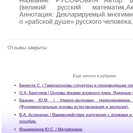
Название: РУСОФОБИЯ Автор: Ш
(великий русский математик,
Аннотация: Декларируемый многими
о «рабской душе» русского человека, 
Отзывы закрыты
Ещё записи в рубрике:
Бененти С. / Гамильтоновы структуры и производящие се
О.А. Барсуков / Основы физики атомного ядра. Ядерные 
Бадьин Ю.М. / Ударно-волновая термодинамика.
(Фундаментальные основы естествознания и экологии).
В.А. Астапенко / Взаимодействие излучения с атомами 
пособие.
Владимиров Ю.С. / Метафизика