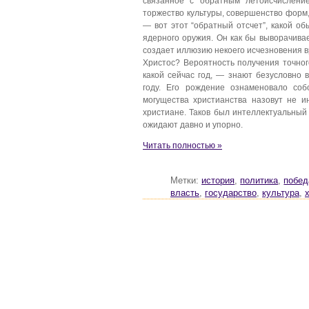
связанное с обратным летоисчислени
торжество культуры, совершенство форм, 
— вот этот “обратный отсчет”, какой о
ядерного оружия. Он как бы выворачива
создает иллюзию некоего исчезновения в
Христос? Вероятность получения точног
какой сейчас год, — знают безусловно 
году. Его рождение ознаменовало соб
могущества христианства назовут не и
христиане. Таков был интеллектуальны
ожидают давно и упорно.
Читать полностью »
Метки:
история
,
политика
,
побед
власть
,
государство
,
культура
,