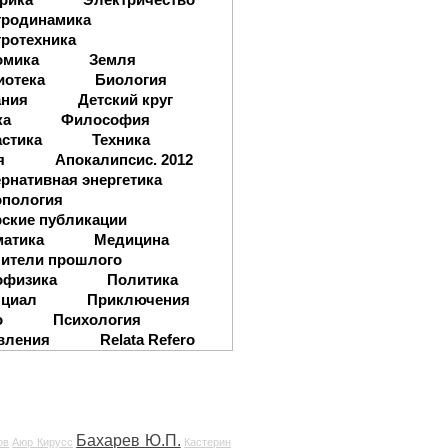
тродинамика
ротехника
омика
Земля
иотека
Биология
ания
Детский круг
ка
Философия
стика
Техника
я
Апокалипсис. 2012
рнативная энергетика
опология
ские публикации
матика
Медицина
ители прошлого
офизика
Политика
нциал
Приключения
о
Психология
вления
Relata Refero
Бахарев Ю.П.
ов
Аюр Кирусс
Кастерин