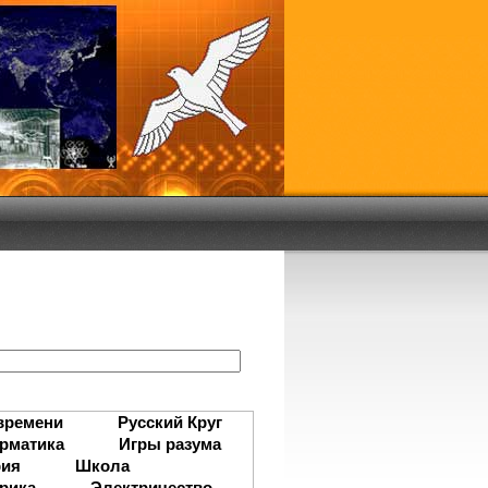
:
времени
Русский Круг
рматика
Игры разума
рия
Школа
рика
Электричество