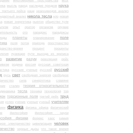
здание
многомерные пространства
мозг
наука
века
мысль
народ
наследие предков
 третьего рейха
наци
неархимедов анализ
никола тесла
андартный анализ
нло
новая
ка
новая энергетика
ньютон
общество туле
ьтизм
опыт
оратор
организм
оружие
ительность
ото
парадокс
парадоксы
планеты
поле
миды
планирование
тика
поля
поток
природа
пространство
транство-время
процент
проценты
логия
пуанкаре
пути выхода из кризиса
о
развитие
разум
революция
рейх
тивизм
родина
россия
русская советская
русский
астика
русские ученые
русский
д
свет
русь
свободная энергия
свободное
ричество
сила
синергетика
славяне
теория относительности
ание
сталин
тесла
одинамика
техника
технология
тор
труд
ион
торсионные поля
третий рейх
учителям
вия
успех
учение
ученые
ученый
физика
мен
физика эфира
физический
ум
философия
философия науки
ософия физики
форекс
хаос
химия
человек
дное электричество
цивилизация
вечество
черные дыры
что такое время