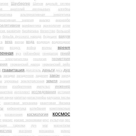
Шаубергер
рязев
Шипов
адольф гитлер
мов анатолий евгеньевич
алгебра
рнатива
альтернативная энергетика
ернативная энергия
анализ
аненербе
релятивизм
арифметика
археология
атом
гия развития
биофизика
богатство
большой
вакуум
в
борьба русского народа
будущее
века
вода
та
вихри
водород
водородное
время
иво
воздух
война
волны
ленная
гений
вуз
гейзенберг
генератор
геометрия
й электричества
геология
ания
германский народ
германский рейх
гравитация
деньги
дух
р
двигатель
диск
ь
закон
загадки
загадочное
задания
заряд
земля
ды
здоровье
землетрясения
знания
инженер
чение
изобретения
импульс
исследования
ланетяне
интеллект
история
ия науки
капитал
катастрофы
катушка теслы
т
квантовая механика
квантовая физика
ты
кибернетика
колебания
комплексные
космос
космология
а
космогония
т
кризис
кризис экономики
круг
культура
лес
ющие тарелки
луч
маг
магнетизм
матика
материя
механика
микро