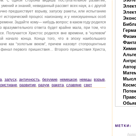
ем. С одной стороны видишь поступательное развитие,
Элек
умений и знаний, невиданный рассвет всех наук, а с другой
бычно предшествует взрыву, запуску ракеты, или испытанию
Элект
ет исторический процесс наизнанку, и у неискушенных особ
Экон
ремени. Задайте кому— нибудь вопрос: в каком году родился
Библ
о вразумительного ответа будет крайне мала, при том, что
Герм
все. Получается Христос родился вне времени, в “нулевом”
Физи
ой начало конца. Конца того, что в эпоху наибольшего
Фанта
наче как “золотым веком”, причем назовут стопроцентные
Хими
й финал первого пришествия… Второго пришествия Христа,
Альте
Антр
Автор
Мате
Мысл
а
,
запуск
,
античность
,
безумие
,
немецкое
,
немцы
,
взрыв
,
Косм
христиане
,
развитие
,
разум
,
ракета
,
славяне
,
свет
Поте
Прав
Обья
МЕТКИ:
Аким