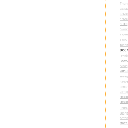
Тими
аки
альте
альт
анти
биоло
взры
валю
топл
все
гени
герм
гитле
жизн
звез
излу
иноп
истор
кван
кван
числ
креди
лета
мате