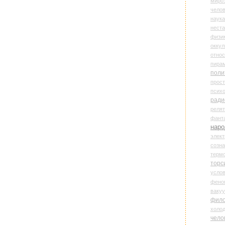
миро
чело
наука
нест
физи
оккул
относ
пира
поли
прос
психо
ради
реля
фант
наро
элект
созн
терм
торс
усло
фено
ваку
фил
холо
чело