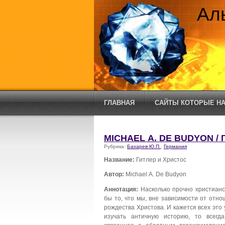
Ал
ГЛАВНАЯ
САЙТЫ КОТОРЫЕ НА
MICHAEL А. DE BUDYON /
Рубрика:
Бахарев Ю.П.
,
Германия
Название:
Гитлер и Христос
Автор:
Michael А. De Budyon
Аннотация:
Насколько прочно христианс
бы то, что мы, вне зависимости от отн
рождества Христова. И кажется всех это
изучать античную историю, то всегда