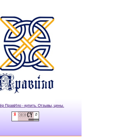
ёр ПравИло - купить. Отзывы, цены.