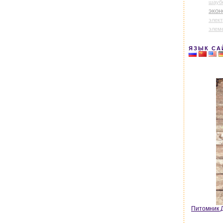
шауб
экон
элек
элем
ЯЗЫК СА
Питомник Д