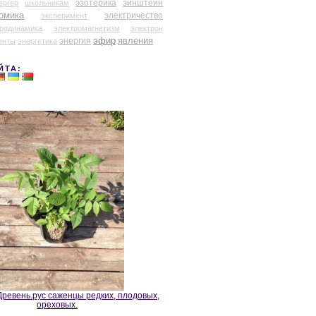
эзотерика
эйнштейн
ергер
школьникам
омика
электричество
эксперимент
тродинамика
электромагнетизм
электрон
эфир
энергия
явления
енты
энергетика
ЙТА:
ревень.рус саженцы редких, плодовых,
ореховых.