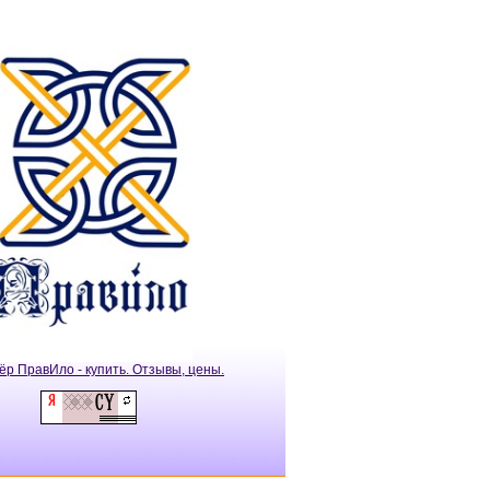
ёр ПравИло - купить. Отзывы, цены.