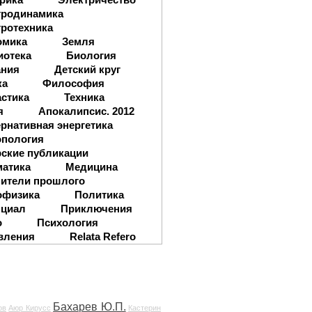
тродинамика
ротехника
омика
Земля
иотека
Биология
ания
Детский круг
ка
Философия
стика
Техника
я
Апокалипсис. 2012
рнативная энергетика
опология
ские публикации
матика
Медицина
ители прошлого
офизика
Политика
нциал
Приключения
о
Психология
вления
Relata Refero
Бахарев Ю.П.
ов
Аюр Кирусс
Кастерин