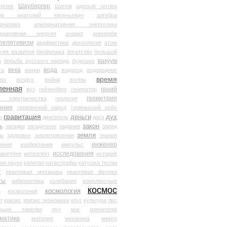
Шаубергер
рязев
Шипов
адольф гитлер
мов анатолий евгеньевич
алгебра
рнатива
альтернативная энергетика
ернативная энергия
анализ
аненербе
релятивизм
арифметика
археология
атом
гия развития
биофизика
богатство
большой
вакуум
в
борьба русского народа
будущее
века
вода
та
вихри
водород
водородное
время
иво
воздух
война
волны
ленная
гений
вуз
гейзенберг
генератор
геометрия
й электричества
геология
ания
германский народ
германский рейх
гравитация
деньги
дух
р
двигатель
диск
ь
закон
загадки
загадочное
задания
заряд
земля
ды
здоровье
землетрясения
знания
инженер
чение
изобретения
импульс
исследования
ланетяне
интеллект
история
ия науки
капитал
катастрофы
катушка теслы
т
квантовая механика
квантовая физика
ты
кибернетика
колебания
комплексные
космос
космология
а
космогония
т
кризис
кризис экономики
круг
культура
лес
ющие тарелки
луч
маг
магнетизм
матика
материя
механика
микро