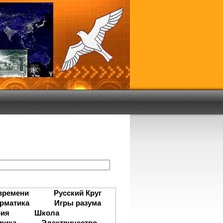
:
времени
Русский Круг
рматика
Игры разума
рия
Школа
рика
Электричество