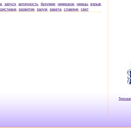
а
,
запуск
,
античность
,
безумие
,
немецкое
,
немцы
,
взрыв
,
христиане
,
развитие
,
разум
,
ракета
,
славяне
,
свет
Тренаж