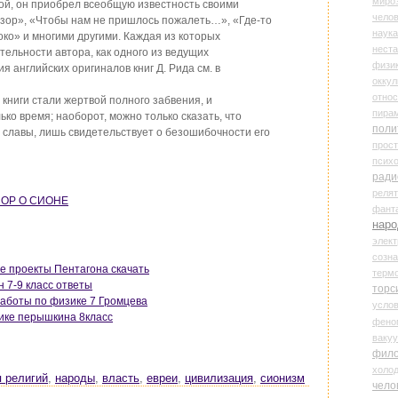
миро
ой, он приобрел всеобщую известность своими
чело
озор», «Чтобы нам не пришлось пожалеть…», «Где-то
наука
роко» и многими другими. Каждая из которых
нест
тельности автора, как одного из ведущих
физи
я английских оригиналов книг Д. Рида см. в
оккул
относ
о книги стали жертвой полного забвения, и
пира
ько время; наоборот, можно только сказать, что
поли
й славы, лишь свидетельствует о безошибочности его
прос
психо
ради
реля
ПОР О СИОНЕ
фант
наро
элект
созн
ые проекты Пентагона скачать
терм
 7-9 класс ответы
торс
аботы по физике 7 Громцева
усло
зике перышкина 8класс
фено
ваку
фил
холо
я религий
,
народы
,
власть
,
евреи
,
цивилизация
,
сионизм
чело