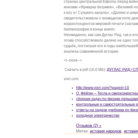
странах центральной Европы перед войн
книгами «Ярмарка безумия», «Великий п
к югу от Суэцкого канала», «Далеко и ши
свидетельствовала о громадном поле дея
корреспондентов мировой печати (заглави
библиографии в конце книги).
Неожиданно, как сам Дуглас Рид, так и ег
этому способствовало далеко не одно тол
судьба, постигшая его в годы наибольше
анализа современной истории.
<!–more–>
Скачать в pdf (16,0 МБ):
ДУГЛАС РИД / С
vixri.com
http://www.vixri.com/?paged=10
О. Фейгин – Тесла и сверхсекретн
сборник задач по физике перышкин
контрольные и самостоятельные р
ответы на задачи учебника по фи
холодное электричество
Отзывов (2) »
Метки:
история народов
,
истори