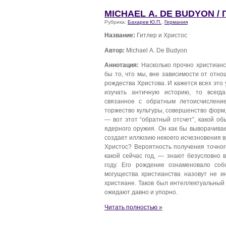
MICHAEL А. DE BUDYON /
Рубрика:
Бахарев Ю.П.
,
Германия
Название:
Гитлер и Христос
Автор:
Michael А. De Budyon
Аннотация:
Насколько прочно христианс
бы то, что мы, вне зависимости от отн
рождества Христова. И кажется всех это
изучать античную историю, то всегда
связанное с обратным летоисчислени
торжество культуры, совершенство форм, 
— вот этот “обратный отсчет”, какой о
ядерного оружия. Он как бы выворачива
создает иллюзию некоего исчезновения в
Христос? Вероятность получения точног
какой сейчас год, — знают безусловно 
году. Его рождение ознаменовало соб
могущества христианства назовут не и
христиане. Таков был интеллектуальны
ожидают давно и упорно.
Читать полностью »