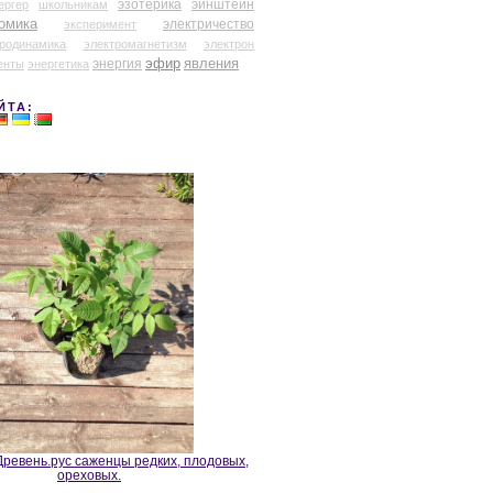
эзотерика
эйнштейн
ергер
школьникам
омика
электричество
эксперимент
тродинамика
электромагнетизм
электрон
эфир
энергия
явления
енты
энергетика
ЙТА:
ревень.рус саженцы редких, плодовых,
ореховых.