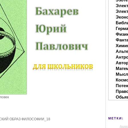
Элек
Элект
Экон
Библ
Герм
Физи
Фанта
Хими
Альте
Антр
Автор
Мате
Мысл
Косм
Поте
Прав
Обья
ловек
МЕТКИ:
СКИЙ ОБРАЗ ФИЛОСОФИИ_18
Аким