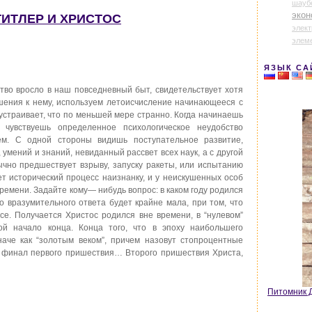
шауб
экон
 ГИТЛЕР И ХРИСТОС
элек
элем
ЯЗЫК СА
тво вросло в наш повседневный быт, свидетельствует хотя
ошения к нему, используем летоисчисление начинающееся с
 устраивает, что по меньшей мере странно. Когда начинаешь
 чувствуешь определенное психологическое неудобство
ем. С одной стороны видишь поступательное развитие,
умений и знаний, невиданный рассвет всех наук, а с другой
бычно предшествует взрыву, запуску ракеты, или испытанию
ет исторический процесс наизнанку, и у неискушенных особ
ремени. Задайте кому— нибудь вопрос: в каком году родился
о вразумительного ответа будет крайне мала, при том, что
все. Получается Христос родился вне времени, в “нулевом”
ой начало конца. Конца того, что в эпоху наибольшего
наче как “золотым веком”, причем назовут стопроцентные
й финал первого пришествия… Второго пришествия Христа,
Питомник Д