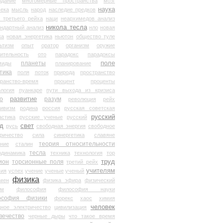
здание
многомерные пространства
мозг
наука
века
мысль
народ
наследие предков
 третьего рейха
наци
неархимедов анализ
никола тесла
андартный анализ
нло
новая
ка
новая энергетика
ньютон
общество туле
ьтизм
опыт
оратор
организм
оружие
ительность
ото
парадокс
парадоксы
планеты
поле
миды
планирование
тика
поля
поток
природа
пространство
транство-время
процент
проценты
логия
пуанкаре
пути выхода из кризиса
о
развитие
разум
революция
рейх
тивизм
родина
россия
русская советская
русский
астика
русские ученые
русский
д
свет
русь
свободная энергия
свободное
ричество
сила
синергетика
славяне
теория относительности
ание
сталин
тесла
одинамика
техника
технология
тор
труд
ион
торсионные поля
третий рейх
учителям
вия
успех
учение
ученые
ученый
физика
мен
физика эфира
физический
ум
философия
философия науки
ософия физики
форекс
хаос
химия
человек
дное электричество
цивилизация
вечество
черные дыры
что такое время