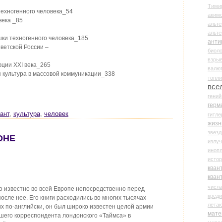
Тими
техногенного человека_54
аки
века _85
альте
альт
шки техногенного человека_185
анти
оветской России –
биоло
взры
юции XXI века_265
валю
ая культура в массовой коммуникации_338
топл
все
гени
герм
ант
,
культура
,
человек
гитле
жизн
звез
ОНЕ
излу
иноп
истор
кван
кван
числ
о известно во всей Европе непосредственно перед
креди
осле нее. Его книги расходились во многих тысячах
лета
их по-английски, он был широко известен целой армии
мате
вшего корреспондента лондонского «Таймса» в