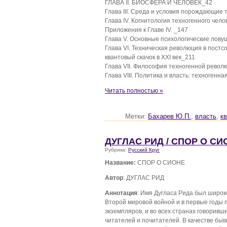
ГЛАВА II. БИОСФЕРА И ЧЕЛОВЕК_42
Глава III. Среда и условия порождающие 
Глава IV. Когнитология техногенного чело
Приложения к Главе IV. _147
Глава V. Основные психологические лову
Глава VI. Техническая революция в постс
квантовый скачок в XXI век_211
Глава VII. Философия техногенной револ
Глава VIII. Политика и власть: техногенн
Читать полностью »
Метки:
Бахарев Ю.П.
,
власть
,
кв
ДУГЛАС РИД / СПОР О СИ
Рубрика:
Русский Круг
Название:
СПОР О СИОНЕ
Автор
: ДУГЛАС РИД
Аннотация
: Имя Дугласа Рида был широк
Второй мировой войной и в первые годы п
экземпляров, и во всех странах говоривш
читателей и почитателей. В качестве бы