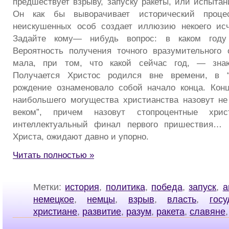
предшествует взрыву, запуску ракеты, или испытан
Он как бы выворачивает исторический проце
неискушенных особ создает иллюзию некоего исч
Задайте кому— нибудь вопрос: в каком году
Вероятность получения точного вразумительного 
мала, при том, что какой сейчас год, — знаю
Получается Христос родился вне времени, в “
рождение ознаменовало собой начало конца. Конц
наибольшего могущества христианства назовут не
веком”, причем назовут стопроцентные хри
интеллектуальный финал первого пришествия… 
Христа, ожидают давно и упорно.
Читать полностью »
Метки:
история
,
политика
,
победа
,
запуск
,
а
немецкое
,
немцы
,
взрыв
,
власть
,
госу
христиане
,
развитие
,
разум
,
ракета
,
славяне