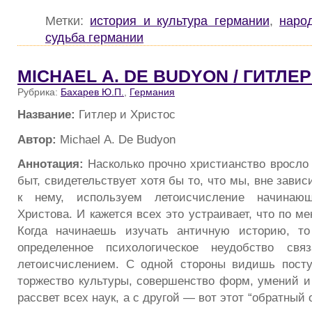
Метки:
история и культура германии
,
наро
судьба германии
MICHAEL А. DE BUDYON / ГИТЛЕ
Рубрика:
Бахарев Ю.П.
,
Германия
Название:
Гитлер и Христос
Автор:
Michael А. De Budyon
Аннотация:
Насколько прочно христианство вросло
быт, свидетельствует хотя бы то, что мы, вне зави
к нему, используем летоисчисление начинаю
Христова. И кажется всех это устраивает, что по м
Когда начинаешь изучать античную историю, то
определенное психологическое неудобство свя
летоисчислением. С одной стороны видишь посту
торжество культуры, совершенство форм, умений и
рассвет всех наук, а с другой — вот этот “обратный 