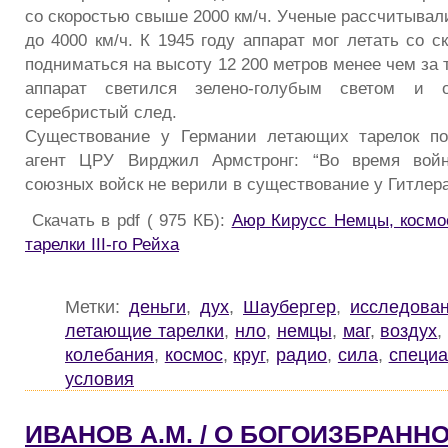
со скоростью свыше 2000 км/ч. Ученые рассчитывал
до 4000 км/ч. К 1945 году аппарат мог летать со с
подниматься на высоту 12 200 метров менее чем за 
аппарат светился зелено-голубым светом и 
серебристый след.
Существование у Германии летающих тарелок п
агент ЦРУ Вирджил Армстронг: “Во время войн
союзных войск не верили в существование у Гитлера
Скачать в pdf ( 975 КБ):
Аюр Кирусс Немцы, космо
тарелки III-го Рейха
Метки:
деньги
,
дух
,
Шаубергер
,
исследова
летающие тарелки
,
нло
,
немцы
,
маг
,
воздух
колебания
,
космос
,
круг
,
радио
,
сила
,
специа
условия
ИВАНОВ А.М. / О БОГОИЗБРАНН