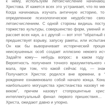
к нему, используем летоисчисление начинаю
Христова. И кажется всех это устраивает, что по м
Когда начинаешь изучать античную историю, то
определенное психологическое неудобство свя
летоисчислением. С одной стороны видишь посту
торжество культуры, совершенство форм, умений и
рассвет всех наук, а с другой — вот этот “обратный 
предшествует взрыву, запуску ракеты, или испытан
Он как бы выворачивает исторический проце
неискушенных особ создает иллюзию некоего исч
Задайте кому— нибудь вопрос: в каком году
Вероятность получения точного вразумительного 
мала, при том, что какой сейчас год, — знаю
Получается Христос родился вне времени, в “
рождение ознаменовало собой начало конца. Конц
наибольшего могущества христианства назовут не
веком”, причем назовут стопроцентные хри
интеллектуальный финал первого пришествия… 
Христа, ожидают давно и упорно.