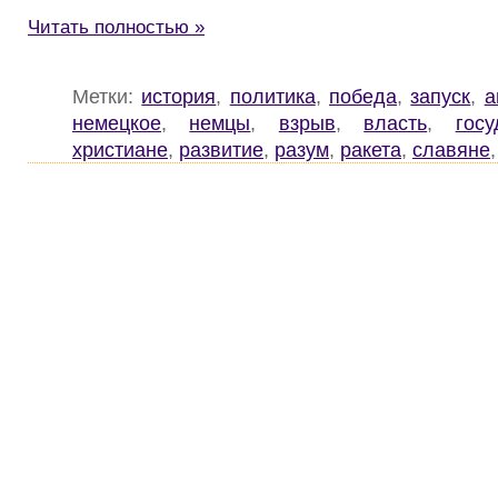
Читать полностью »
Метки:
история
,
политика
,
победа
,
запуск
,
а
немецкое
,
немцы
,
взрыв
,
власть
,
госу
христиане
,
развитие
,
разум
,
ракета
,
славяне