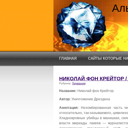
Ал
ГЛАВНАЯ
САЙТЫ КОТОРЫЕ НА
НИКОЛАЙ ФОН КРЕЙТОР 
Рубрика:
Германия
Название:
Николай фон Крейтор
Автор:
Уничтожение Дрездена
Аннотация:
Незомбированная часть че
относительно, так называемого, цивилиз
Хладнокровные убийцы в манишках, сияю
власти мириады лакеев — журналистов