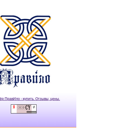
ёр ПравИло - купить. Отзывы, цены.