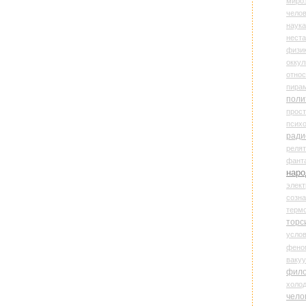
миро
чело
наука
нест
физи
оккул
относ
пира
поли
прос
психо
ради
реля
фант
наро
элект
созн
терм
торс
усло
фено
ваку
фил
холо
чело