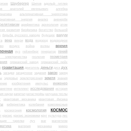
Шаубергер
рязев
Шипов
адольф гитлер
мов анатолий евгеньевич
алгебра
рнатива
альтернативная энергетика
ернативная энергия
анализ
аненербе
релятивизм
арифметика
археология
атом
гия развития
биофизика
богатство
большой
вакуум
в
борьба русского народа
будущее
века
вода
та
вихри
водород
водородное
время
иво
воздух
война
волны
ленная
гений
вуз
гейзенберг
генератор
геометрия
й электричества
геология
ания
германский народ
германский рейх
гравитация
деньги
дух
р
двигатель
диск
ь
закон
загадки
загадочное
задания
заряд
земля
ды
здоровье
землетрясения
знания
инженер
чение
изобретения
импульс
исследования
ланетяне
интеллект
история
ия науки
капитал
катастрофы
катушка теслы
т
квантовая механика
квантовая физика
ты
кибернетика
колебания
комплексные
космос
космология
а
космогония
т
кризис
кризис экономики
круг
культура
лес
ющие тарелки
луч
маг
магнетизм
матика
материя
механика
микро