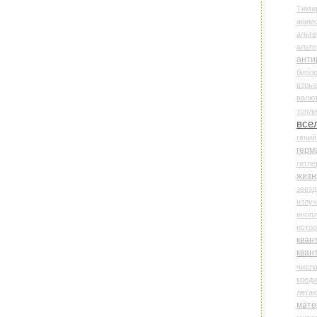
Тими
аки
альте
альт
анти
биоло
взры
валю
топл
все
гени
герм
гитле
жизн
звез
излу
иноп
истор
кван
кван
числ
креди
лета
мате