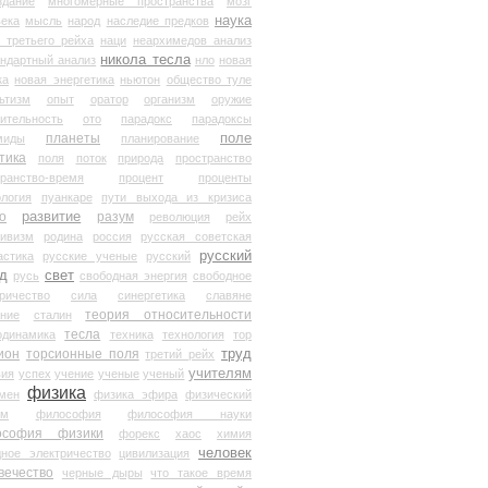
здание
многомерные пространства
мозг
наука
века
мысль
народ
наследие предков
 третьего рейха
наци
неархимедов анализ
никола тесла
андартный анализ
нло
новая
ка
новая энергетика
ньютон
общество туле
ьтизм
опыт
оратор
организм
оружие
ительность
ото
парадокс
парадоксы
планеты
поле
миды
планирование
тика
поля
поток
природа
пространство
транство-время
процент
проценты
логия
пуанкаре
пути выхода из кризиса
о
развитие
разум
революция
рейх
тивизм
родина
россия
русская советская
русский
астика
русские ученые
русский
д
свет
русь
свободная энергия
свободное
ричество
сила
синергетика
славяне
теория относительности
ание
сталин
тесла
одинамика
техника
технология
тор
труд
ион
торсионные поля
третий рейх
учителям
вия
успех
учение
ученые
ученый
физика
мен
физика эфира
физический
ум
философия
философия науки
ософия физики
форекс
хаос
химия
человек
дное электричество
цивилизация
вечество
черные дыры
что такое время