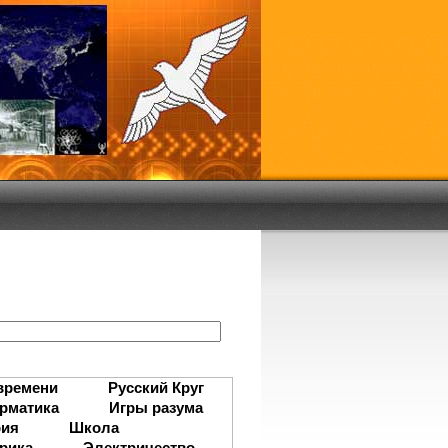
:
времени
Русский Круг
рматика
Игры разума
рия
Школа
рика
Электричество