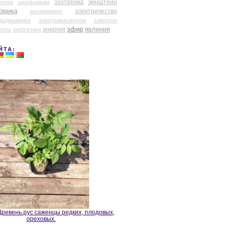
эзотерика
эйнштейн
ергер
школьникам
омика
электричество
эксперимент
тродинамика
электромагнетизм
электрон
эфир
энергия
явления
енты
энергетика
ЙТА:
ревень.рус саженцы редких, плодовых,
ореховых.