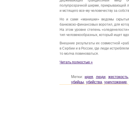
держивающих грандиозный миф об
полупрозрачной ширме, прикрывающей ле
и мстящего все-му человечеству за собс
Но и сами «манишки» ведомы скрытым
банковско-финансовых воротил, для кото
На этом уровне степень «оледенелости»
тип человекообразных, который ищет вдо
Внешние результаты их совместной «раб
в Сербии и в России, где люди истребляли
то молча повиноваться.
Читать полностью »
Метки:
идея
,
люди
,
жестокость
убийцы
,
убийства
,
уничтожение
,