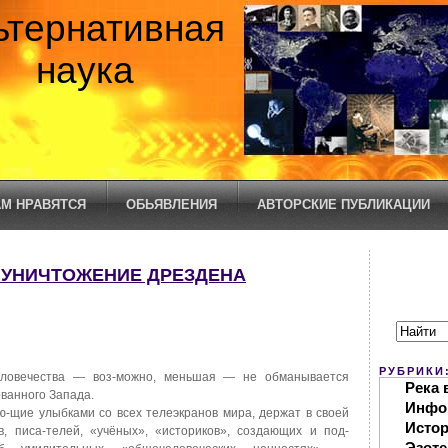
ьтернативная
наука
М НРАВЯТСЯ
ОБЬЯВЛЕНИЯ
АВТОРСКИЕ ПУБЛИКАЦИИ
/ УНИЧТОЖЕНИЕ ДРЕЗДЕНА
РУБРИКИ
ловечества — воз-можно, меньшая — не обманывается
Река 
ованного Запада.
Инфо
-щие улыбками со всех телеэкранов мира, держат в своей
Исто
, писа-телей, «учёных», «историков», создающих и под-
Эзоте