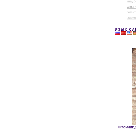
шауб
экон
элек
элем
ЯЗЫК СА
Питомник Д