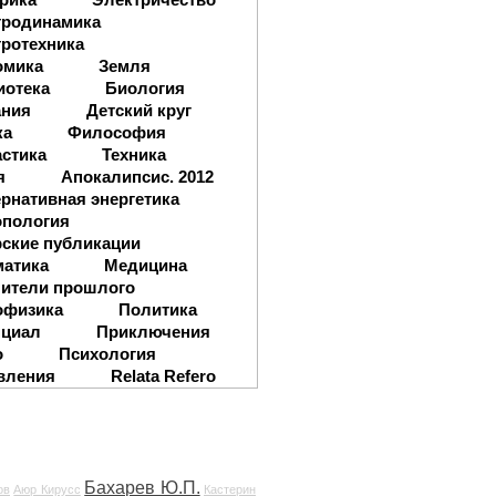
тродинамика
ротехника
омика
Земля
иотека
Биология
ания
Детский круг
ка
Философия
стика
Техника
я
Апокалипсис. 2012
рнативная энергетика
опология
ские публикации
матика
Медицина
ители прошлого
офизика
Политика
нциал
Приключения
о
Психология
вления
Relata Refero
Бахарев Ю.П.
ов
Аюр Кирусс
Кастерин