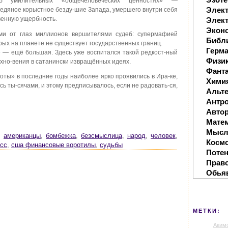
 умилительных «общечеловеческих ценностях» —
Элек
дяное корыстное безду-шие Запада, умершего внутри себя
твенную ущербность.
Элект
Экон
и от глаз миллионов вершителями судеб: супермафией
Библ
рых на планете не существует государственных границ.
Герм
 — ещё большая. Здесь уже воспитался такой редкост-ный
Физи
хно-вения в сатанински извращённых идеях.
Фанта
оты» в последние годы наиболее ярко проявились в Ира-ке,
Хими
сь ты-сячами, и этому предписывалось, если не радовать-ся,
Альте
Антр
Автор
Мате
Мысл
,
американцы
,
бомбежка
,
безсмыслица
,
народ
,
человек
,
Косм
сс
,
сша финансовые воротилы
,
судьбы
Поте
Прав
Обья
МЕТКИ:
Аким