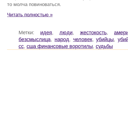
то молча повиноваться.
Читать полностью »
Метки:
идея
,
люди
,
жестокость
,
амер
безсмыслица
,
народ
,
человек
,
убийцы
,
уби
сс
,
сша финансовые воротилы
,
судьбы