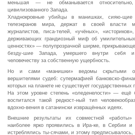
меньшая — не обманывается относительно, 
цивилизованного Запада.
Хладнокровные убийцы в манишках, сияю-щие
телеэкранов мира, держат в своей власти 
журналистов, писа-телей, «учёных», «историков
держивающих грандиозный миф об умилительных
ценностях» — полупрозрачной ширме, прикрывающе
безду-шие Запада, умершего внутри себя и
человечеству за собственную ущербность.
Но и сами «манишки» ведомы скрытыми о
вершителями судеб: супермафией банковско-фина
которых на планете не существует государственных 
На этом уровне степень «оледенелости» — ещё 
воспитался такой редкост-ный тип человекообра
вдохно-вения в сатанински извращённых идеях.
Внешние результаты их совместной «работы»
наиболее ярко проявились в Ира-ке, в Сербии и
истреблялись ты-сячами, и этому предписывалось, 