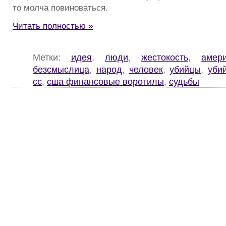
то молча повиноваться.
Читать полностью »
Метки:
идея
,
люди
,
жестокость
,
амер
безсмыслица
,
народ
,
человек
,
убийцы
,
уби
сс
,
сша финансовые воротилы
,
судьбы