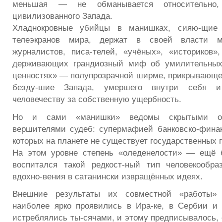
меньшая — не обманывается относительно, 
цивилизованного Запада.
Хладнокровные убийцы в манишках, сияю-щие
телеэкранов мира, держат в своей власти 
журналистов, писа-телей, «учёных», «историков
держивающих грандиозный миф об умилительных
ценностях» — полупрозрачной ширме, прикрывающе
безду-шие Запада, умершего внутри себя и
человечеству за собственную ущербность.
Но и сами «манишки» ведомы скрытыми о
вершителями судеб: супермафией банковско-фина
которых на планете не существует государственных 
На этом уровне степень «оледенелости» — ещё 
воспитался такой редкост-ный тип человекообра
вдохно-вения в сатанински извращённых идеях.
Внешние результаты их совместной «работы»
наиболее ярко проявились в Ира-ке, в Сербии и
истреблялись ты-сячами, и этому предписывалось, 