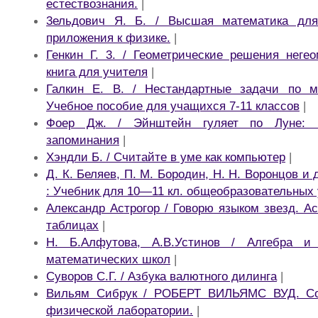
естествознания.
|
3ельдович Я. Б. / Высшая математика дл
приложения к физике.
|
Генкин Г. 3. / Геометрические решения негео
книга для учителя
|
Галкин Е. В. / Нестандартные задачи по ма
Учебное пособие для учащихся 7-11 классов
|
Фоер Дж. / Эйнштейн гуляет по Луне: 
запоминания
|
Хэндли Б. / Считайте в уме как компьютер
|
Д. К. Беляев, П. М. Бородин, Н. Н. Воронцов и
: Учебник для 10—11 кл. общеобразовательных
Александр Астрогор / Говорю языком звезд. А
таблицах
|
Н. Б.Алфутова, А.В.Устинов / Алгебра и
математических школ
|
Суворов С.Г. / Азбука валютного дилинга
|
Вильям Сибрук / РОБЕРТ ВИЛЬЯМС ВУД. Со
физической лаборатории.
|