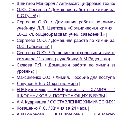
Шпитцер Манфред / Антимозг: цифровые технол
О.Ю. Сергеева / Домашняя работа по химии за 
Л.С.Гузей)
|
Сергеева О.Ю. / Домашняя работа по химии
учебнику Л.Л. Цветкова «Органическая химия:
10-11 кл. общеобразоват. учеб. заведений»
|
Сергеева О.Ю. / Домашняя работа по химии за 
О.С. Габриелян)
|
Сергеева О.Ю. / Решение контрольных и самос
химии за 11 класс (к учебнику А.М.Радецкого)
|
Склюев Р.Я. / Домашняя работа по химии за
уровень)
|
Максименко О.О. / Химия. Пособие для поступ
Ляпунов Б.В. / Открытие мира
|
Н.Е.Кузьменко, В.В.Еремин / ХИМИЯ.
ШКОЛЬНИКОВ И ПОСТУПАЮЩИХ В ВУЗЫ
|
А.А.Кудрявцев / СОСТАВЛЕНИЕ ХИМИЧЕСКИХ
Коваценко Л.C. / Химия за 24 часа
|
А.И.Гомонова, К.Н.Драбович, В.А.Мака