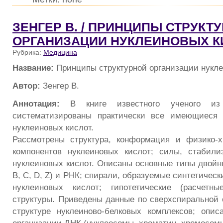
ЗЕНГЕР В. / ПРИНЦИПЫ СТРУКТ
ОРГАНИЗАЦИИ НУКЛЕИНОВЫХ К
Рубрика:
Медицина
Название:
Принципы структурной организации нукле
Автор:
Зенгер В.
Аннотация:
В книге известного ученого и
систематизированы практически все имеющиеся 
нуклеиновых кислот.
Рассмотрены структура, конформация и физико-х
компонентов нуклеиновых кислот; силы, стабили
нуклеиновых кислот. Описаны основные типы двойн
В, С, D, Z) и РНК; спирали, образуемые синтетиче
нуклеиновых кислот; гипотетические (расчетны
структуры. Приведены данные по сверхспиральной 
структуре нуклеиново-белковых комплексов; оп
организации ДНК (нуклеосомы, хроматин, хромосомы