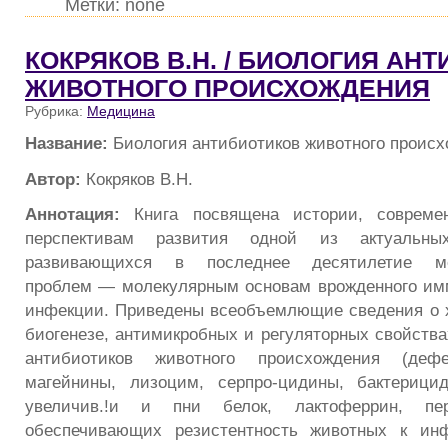
Метки: none
КОКРЯКОВ В.Н. / БИОЛОГИЯ АН
ЖИВОТНОГО ПРОИСХОЖДЕНИЯ
Рубрика:
Медицина
Название:
Биология антибиотиков животного проис
Автор:
Кокряков В.Н.
Аннотация:
Книга посвящена истории, совреме
перспективам развития одной из актуальны
развивающихся в последнее десятилетие мед
проблем — молекулярным основам врожденного им
инфекции. Приведены всеобъемлющие сведения о 
биогенезе, антимикробных и регуляторных свойства
антибиотиков животного происхождения (дефе
магейнины, лизоцим, серпро-цидины, бактерици
увеличив.!и и пни белок, лактоферрин, пе
обеспечивающих резистентность животных к ин