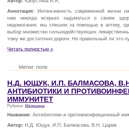
Автор:
Капустина И.А.
Аннотация:
Интенсивность современной жизни нас
нам некогда всерьез задуматься о своем здор
недомогание, мы спешим за помощью в аптеку, гд
выбор множество сильнодействующих лекарственных
тому же достаточно дороги. Но правильный ли это п
Читать полностью »
Метки: none
Н.Д. ЮЩУК, И.П. БАЛМАСОВА, В.Н
АНТИБИОТИКИ И ПРОТИВОИНФ
ИММУНИТЕТ
Рубрика:
Медицина
Название:
Антибиотики и противоинфекционный им
Автор:
Н.Д. Ющук, И.П. Балмасова, В.Н. Царев