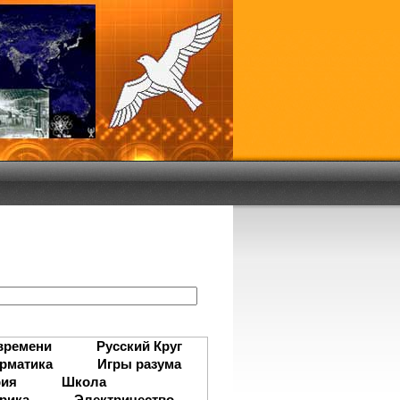
:
времени
Русский Круг
рматика
Игры разума
рия
Школа
рика
Электричество