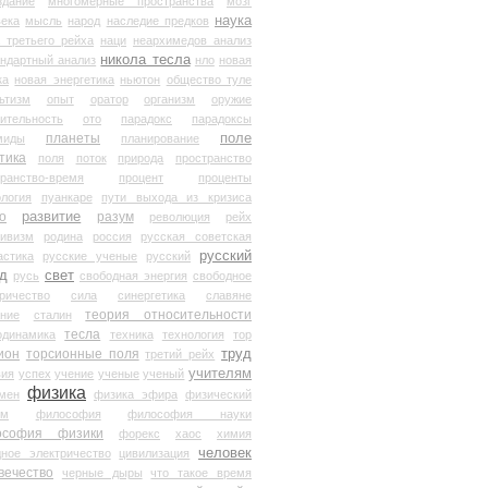
здание
многомерные пространства
мозг
наука
века
мысль
народ
наследие предков
 третьего рейха
наци
неархимедов анализ
никола тесла
андартный анализ
нло
новая
ка
новая энергетика
ньютон
общество туле
ьтизм
опыт
оратор
организм
оружие
ительность
ото
парадокс
парадоксы
планеты
поле
миды
планирование
тика
поля
поток
природа
пространство
транство-время
процент
проценты
логия
пуанкаре
пути выхода из кризиса
о
развитие
разум
революция
рейх
тивизм
родина
россия
русская советская
русский
астика
русские ученые
русский
д
свет
русь
свободная энергия
свободное
ричество
сила
синергетика
славяне
теория относительности
ание
сталин
тесла
одинамика
техника
технология
тор
труд
ион
торсионные поля
третий рейх
учителям
вия
успех
учение
ученые
ученый
физика
мен
физика эфира
физический
ум
философия
философия науки
ософия физики
форекс
хаос
химия
человек
дное электричество
цивилизация
вечество
черные дыры
что такое время