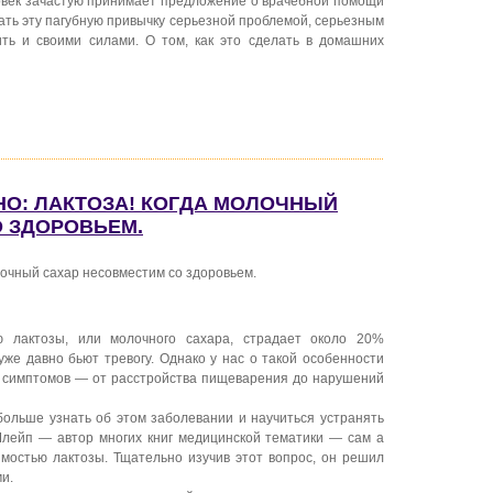
ловек зачастую принимает предложение о врачебной помощи
ать эту пагубную привычку серьезной проблемой, серьезным
ть и своими силами. О том, как это сделать в домашних
НО: ЛАКТОЗА! КОГДА МОЛОЧНЫЙ
 ЗДОРОВЬЕМ.
лочный сахар несовместим со здоровьем.
 лактозы, или молочного сахара, страдает около 20%
уже давно бьют тревогу. Однако у нас о такой особенности
е симптомов — от расстройства пищеварения до нарушений
больше узнать об этом заболевании и научиться устранять
Шлейп — автор многих книг медицинской тематики — сам а
мостью лактозы. Тщательно изучив этот вопрос, он решил
и.