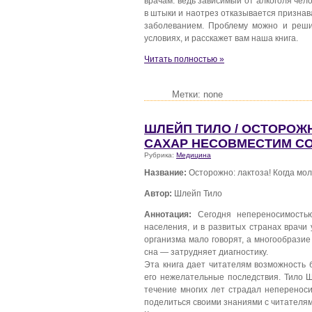
врачам: ведь зависимый от алкоголя че
в штыки и наотрез отказывается признав
заболеванием. Проблему можно и реши
условиях, и расскажет вам наша книга.
Читать полностью »
Метки: none
ШЛЕЙП ТИЛО / ОСТОРОЖ
САХАР НЕСОВМЕСТИМ СО
Рубрика:
Медицина
Название:
Осторожно: лактоза! Когда мо
Автор:
Шлейп Тило
Аннотация:
Сегодня непереносимостью
населения, и в развитых странах врачи 
организма мало говорят, а многообрази
сна — затрудняет диагностику.
Эта книга дает читателям возможность 
его нежелательные последствия. Тило 
течение многих лет страдал непереноси
поделиться своими знаниями с читателям