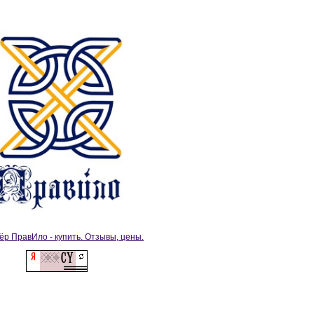
ёр ПравИло - купить. Отзывы, цены.