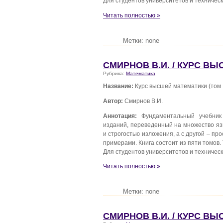
Для студентов университетов и техническ
Читать полностью »
Метки: none
СМИРНОВ В.И. / КУРС ВЫС
Рубрика:
Математика
Название:
Курс высшей математики (том III
Автор:
Смирнов В.И.
Аннотация:
Фундаментальный учебник
изданий, переведенный на множество яз
и строгостью изложения, а с другой – 
примерами. Книга состоит из пяти томов. 
Для студентов университетов и техническ
Читать полностью »
Метки: none
СМИРНОВ В.И. / КУРС ВЫС