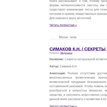
Книга рассказывает о том, почему орг
формы непереносимости лактозы, как с
существуют клинические тесты для точн
питанию и приему лекарственных препар
Для широкого круга читателей.
Читать полностью »
Метки: none
СИМАКОВ К.Н. / СЕКРЕТ
Рубрика:
Медицина
Название:
Секреты натуральной космети
Автор:
Симаков К.Н.
Аннотация:
Полное отсутствие достов
многочисленных косметических преп
косметической продукции безнаказанн
составленной рекламой. Чтобы помочь ж
разобраться в непростых вопросах, в
средства, и заполнить искусственно со
данной книге рассказать о косметике в её
Читать полностью »