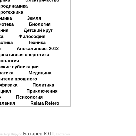
тродинамика
ротехника
омика
Земля
иотека
Биология
ания
Детский круг
ка
Философия
стика
Техника
я
Апокалипсис. 2012
рнативная энергетика
опология
ские публикации
матика
Медицина
ители прошлого
офизика
Политика
нциал
Приключения
о
Психология
вления
Relata Refero
Бахарев Ю.П.
ов
Аюр Кирусс
Кастерин