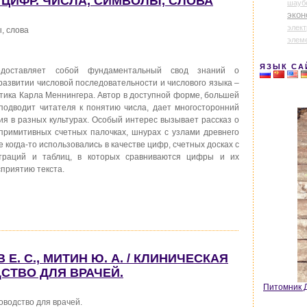
Я ЦИФР. ЧИСЛА, СИМВОЛЫ, СЛОВА
шауб
экон
элек
, слова
элем
ЯЗЫК СА
оставляет собой фундаментальный свод знаний о
развитии числовой последовательности и числового языка –
атика Карла Меннингера. Автор в доступной форме, большей
подводит читателя к понятию числа, дает многосторонний
ия в разных культурах. Особый интерес вызывает рассказ о
примитивных счетных палочках, шнурах с узлами древнего
 когда-то использовались в качестве цифр, счетных досках с
траций и таблиц, в которых сравниваются цифры и их
сприятию текста.
 Е. С., МИТИН Ю. А. / КЛИНИЧЕСКАЯ
СТВО ДЛЯ ВРАЧЕЙ.
Питомник Д
оводство для врачей.