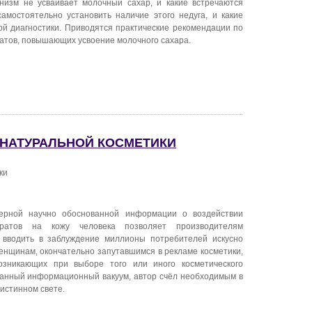
анизм не усваивает молочный сахар, и какие встречаются
амостоятельно установить наличие этого недуга, и какие
ой диагностики. Приводятся практические рекомендации по
атов, повышающих усвоение молочного сахара.
Ы НАТУРАЛЬНОЙ КОСМЕТИКИ
ки
ерной научно обоснованной информации о воздействии
аратов на кожу человека позволяет производителям
о вводить в заблуждение миллионы потребителей искусно
енщинам, окончательно запутавшимся в рекламе косметики,
озникающих при выборе того или иного косметического
зданный информационный вакуум, автор счёл необходимым в
 истинном свете.