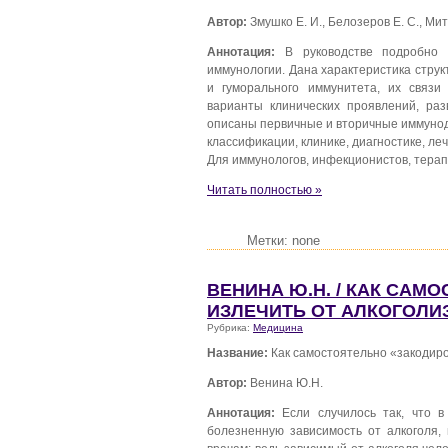
Автор:
Змушко Е. И., Белозеров Е. С., Мит
Аннотация:
В руководстве подробно 
иммунологии. Дана характеристика стру
и гуморального иммунитета, их связ
варианты клинических проявлений, ра
описаны первичные и вторичные иммунод
классификации, клинике, диагностике, л
Для иммунологов, инфекционистов, терап
Читать полностью »
Метки: none
ВЕНИНА Ю.Н. / КАК САМ
ИЗЛЕЧИТЬ ОТ АЛКОГОЛИ
Рубрика:
Медицина
Название:
Как самостоятельно «закодиро
Автор:
Венина Ю.Н.
Аннотация:
Если случилось так, что 
болезненную зависимость от алкоголя, 