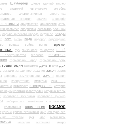
Шаубергер
рязев
Шипов
адольф гитлер
мов анатолий евгеньевич
алгебра
рнатива
альтернативная энергетика
ернативная энергия
анализ
аненербе
релятивизм
арифметика
археология
атом
гия развития
биофизика
богатство
большой
вакуум
в
борьба русского народа
будущее
века
вода
та
вихри
водород
водородное
время
иво
воздух
война
волны
ленная
гений
вуз
гейзенберг
генератор
геометрия
й электричества
геология
ания
германский народ
германский рейх
гравитация
деньги
дух
р
двигатель
диск
ь
закон
загадки
загадочное
задания
заряд
земля
ды
здоровье
землетрясения
знания
инженер
чение
изобретения
импульс
исследования
ланетяне
интеллект
история
ия науки
капитал
катастрофы
катушка теслы
т
квантовая механика
квантовая физика
ты
кибернетика
колебания
комплексные
космос
космология
а
космогония
т
кризис
кризис экономики
круг
культура
лес
ющие тарелки
луч
маг
магнетизм
матика
материя
механика
микро