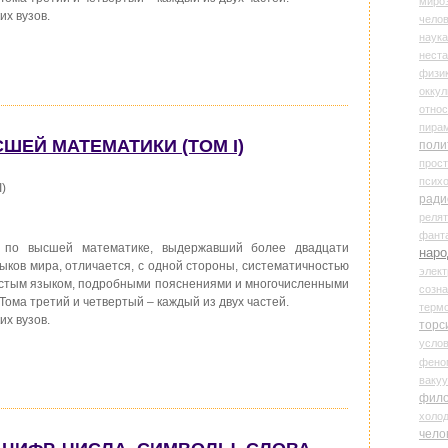
миро
их вузов.
чело
наука
нест
физи
оккул
относ
пира
СШЕЙ МАТЕМАТИКИ (ТОМ I)
поли
прос
психо
)
ради
реля
фант
 по высшей математике, выдержавший более двадцати
наро
ыков мира, отличается, с одной стороны, систематичностью
элект
простым языком, подробными пояснениями и многочисленными
созн
Тома третий и четвертый – каждый из двух частей.
терм
их вузов.
торс
усло
фено
ваку
фил
холо
чело