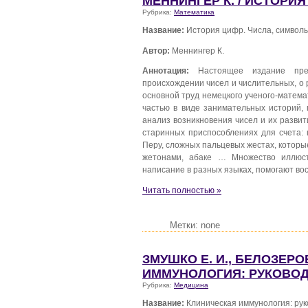
МЕННИНГЕР К. / ИСТОРИ
Рубрика:
Математика
Название:
История цифр. Числа, символы
Автор:
Меннингер К.
Аннотация:
Настоящее издание пред
происхождении чисел и числительных, о 
основной труд немецкого ученого-матем
частью в виде занимательных историй, 
анализ возникновения чисел и их развит
старинных приспособлениях для счета: 
Перу, сложных пальцевых жестах, которые
жетонами, абаке … Множество иллюс
написание в разных языках, помогают во
Читать полностью »
Метки: none
ЗМУШКО Е. И., БЕЛОЗЕРОВ
ИММУНОЛОГИЯ: РУКОВОД
Рубрика:
Медицина
Название:
Клиническая иммунология: рук