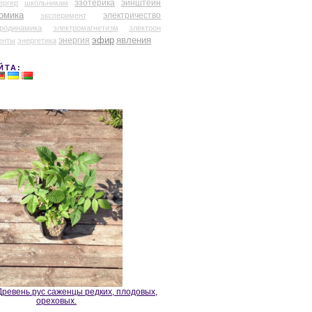
эзотерика
эйнштейн
ергер
школьникам
омика
электричество
эксперимент
тродинамика
электромагнетизм
электрон
эфир
энергия
явления
енты
энергетика
ЙТА:
ревень.рус саженцы редких, плодовых,
ореховых.