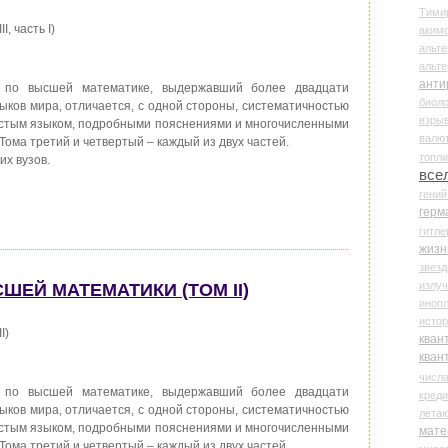
Тими
, часть I)
аки
альте
альт
анти
 по высшей математике, выдержавший более двадцати
биоло
ыков мира, отличается, с одной стороны, систематичностью
взры
простым языком, подробными пояснениями и многочисленными
валю
Тома третий и четвертый – каждый из двух частей.
топл
их вузов.
все
гени
герм
гитле
жизн
звез
излу
СШЕЙ МАТЕМАТИКИ (ТОМ II)
иноп
истор
I)
кван
кван
числ
 по высшей математике, выдержавший более двадцати
креди
ыков мира, отличается, с одной стороны, систематичностью
лета
простым языком, подробными пояснениями и многочисленными
мате
Тома третий и четвертый – каждый из двух частей.