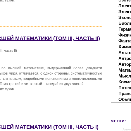
их вузов.
Элек
Элект
Экон
Библ
Герм
Физи
ШЕЙ МАТЕМАТИКИ (ТОМ III, ЧАСТЬ II)
Фанта
Хими
, часть II)
Альте
Антр
Автор
 по высшей математике, выдержавший более двадцати
Мате
ыков мира, отличается, с одной стороны, систематичностью
Мысл
простым языком, подробными пояснениями и многочисленными
Косм
Тома третий и четвертый – каждый из двух частей.
Поте
их вузов.
Прав
Обья
МЕТКИ:
ШЕЙ МАТЕМАТИКИ (ТОМ III, ЧАСТЬ I)
Аким