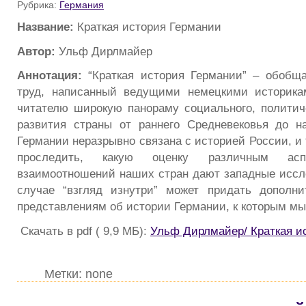
Рубрика:
Германия
Название:
Краткая история Германии
Автор:
Ульф Дирлмайер
Аннотация:
“Краткая история Германии” – обобщ
труд, написанный ведущими немецкими историк
читателю широкую панораму социального, политиче
развития страны от раннего Средневековья до н
Германии неразрывно связана с историей России, и
проследить, какую оценку различным ас
взаимоотношений наших стран дают западные иссл
случае “взгляд изнутри” может придать дополн
представлениям об истории Германии, к которым мы
Скачать в pdf ( 9,9 МБ):
Ульф Дирлмайер/ Краткая и
Метки: none