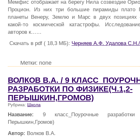
Мемфис отображает на берегу Нила созвездие Орио
Процион. Из них три большие пирамиды плато 
планеты Венеру, Землю и Марс в двух позициях 
какой-то космической катастрофы. Исследован
авторов к……
Скачать в pdf ( 18,3 МБ):
Черняев А.Ф. Удалова С.Н.
Метки: none
ВОЛКОВ В.А. / 9 КЛАСС_ПОУРО
РАЗРАБОТКИ ПО ФИЗИКЕ(Ч.1,2-
ПЕРЫШКИН,ГРОМОВ)
Рубрика:
Школа
Название:
9 класс_Поурочные разработки 
Перышкин,Громов)
Автор:
Волков В.А.