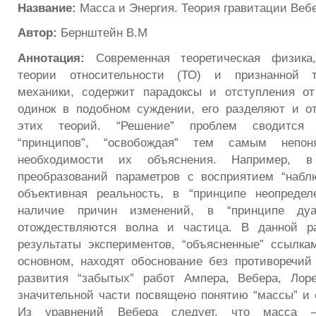
Название:
Масса и Энергия. Теория гравитации Веб
Автор:
Бернштейн В.М
Аннотация:
Современная теоретическая физика
теории относительности (ТО) и признанной тр
механики, содержит парадоксы и отступления от
одинок в подобном суждении, его разделяют и о
этих теорий. “Решение” проблем сводится 
“принципов”, “освобождая” тем самым непо
необходимости их объяснения. Например, 
преобразований параметров с восприятием “набл
объективная реальность, в “принципе неопредел
наличие причин изменений, в “принципе дуа
отождествляются волна и частица. В данной ра
результаты экспериментов, “объясненные” ссылка
основном, находят обоснование без противоречий
развития “забытых” работ Ампера, Вебера, Лор
значительной части посвящено понятию “массы” и е
Из уравнений Вебера следует, что масса –