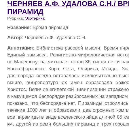
ЧЕРНЯЕВ А.Ф. УДАЛОВА С.Н./ В
ПИРАМИД
Рубрика:
Эзотерика
Название:
Время пирамид
Автор:
Черняев А.Ф. Удалова С.Н.
Аннотация:
Библиотека расовой мысли. Время пир
Единый замысел. Религиозно-мифологическая истор
по Манефону, насчитывает около 36 тысяч лет и на
Богов-фараонов: Хора, Сета, Осириса, Исиды. Зн
для народа всегда оставалась исключительно высок
вкниге, аббревиатура их имен образовала боже
Христос. Величие египетской цивилизации отражено
в кажущемся беспорядке разбросанных на западном 
показано, что беспорядка нет. Пирамиды строились
течение 1000 лет и образовали два огромных компл
все пирамиды в виде вселенского яйца длиной 85 к
км, другой из семи больших пирамид и трех городо