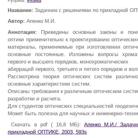
Рубрика:
Физика
Название:
Задачник с решениями по прикладной ОП
Автор:
Апенко М.И.
Аннотация:
Приведены основные законы и понят
оптики применительно к проектированию оптически
материалы, применяемые при изrотовлеиии оптич
основные постоянные. Изложены вопросы хрома
nepвoro и высшеrо порядков, монохроматических
аберраций nepвoro, тpeтьero и пятоrо порядков и во
Рассмотрена теория оптических систем различно
основные характеристики систем.
Описаны требования к различиым оптическим систе
разработки и расчета.
Для студентов оптических специальностей rеодезиче
Может быть полезна для научных и ииженерно-техии
Скачать в pdf ( 16,8 МБ):
Апенко М.И./ Задач
прикладной ОПТИКЕ, 2003, 593s