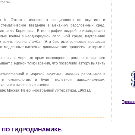
сферы.
 К. Эккарта, известного специалиста по акустике и
истематическое введение в механику расслоенных сред,
оле силы Кориолиса. В монографии подробно исследованы
вые волны в неоднородной сплошной среде, внутренние
е волны (волны Ламба). Эти быстрые волновые процессы
ют медленные вихревые динамические процессы, которые в
сферы и моря, которым посвящено огромное количество
тывает с единой точки зрения, что позволило автору выявить
 атмосферной и морской акустике, научных работников в
 и океанологии, и будет полезной гидродинамикам,
ханики атмосферы и океана.
е: Москва: Из-во иностранной литературы, 1963 г.).
Тренаж
И ПО ГИДРОДИНАМИКЕ.