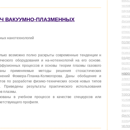
миро
чело
наука
нест
 СВЧ ВАКУУМНО-ПЛАЗМЕННЫХ
физи
оккул
относ
пира
ных нанотехнологий
поли
прос
психо
олько возможно полно раскрыты современные тенденции н
ради
ческого оборудования и на-нотехнологнй на его основе.
реля
ффузионных процессов и основы теории плазмы газового
фант
аны применяемые методы решения стохастических
наро
нений Фоккера-Планка-Колмогорова. Даны обобщение и
элект
тов по разработке физико-технических основ новых типов
созн
. Приведены результаты практического использования
терм
в плазмы.
торс
вованы в учебном процессе в качестве спецкурсов или
усло
тветствующего профиля.
фено
ваку
фил
холо
чело