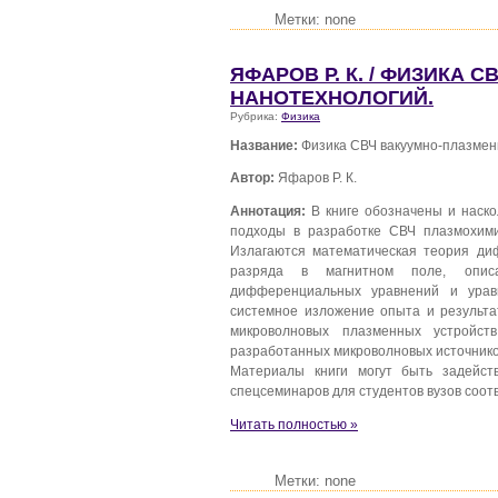
Метки: none
ЯФАРОВ Р. К. / ФИЗИКА
НАНОТЕХНОЛОГИЙ.
Рубрика:
Физика
Название:
Физика СВЧ вакуумно-плазмен
Автор:
Яфаров Р. К.
Аннотация:
В книге обозначены и наск
подходы в разработке СВЧ плазмохими
Излагаются математическая теория ди
разряда в магнитном поле, опис
дифференциальных уравнений и урав
системное изложение опыта и результа
микроволновых плазменных устройств
разработанных микроволновых источнико
Материалы книги могут быть задейст
спецсеминаров для студентов вузов соо
Читать полностью »
Метки: none