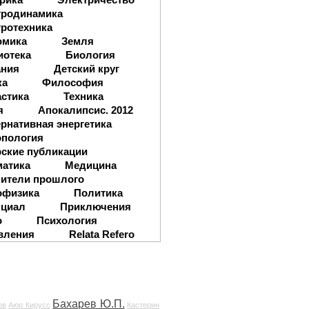
тродинамика
ротехника
омика
Земля
иотека
Биология
ания
Детский круг
ка
Философия
стика
Техника
я
Апокалипсис. 2012
рнативная энергетика
опология
ские публикации
матика
Медицина
ители прошлого
офизика
Политика
нциал
Приключения
о
Психология
вления
Relata Refero
Бахарев Ю.П.
ов
Аюр Кирусс
Кастерин