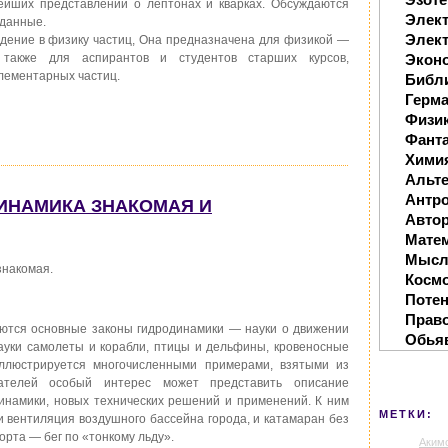
ейших представлений о лептонах и кварках. Обсуждаются
Элек
данные.
Элект
едение в физику частиц, Она предназначена для физикой —
 также для аспирантов и студентов старших курсов,
Экон
лементарных частиц.
Библ
Герм
Физи
Фанта
Хими
Альте
Антр
ОДИНАМИКА ЗНАКОМАЯ И
Автор
Мате
Мысл
знакомая.
Косм
Поте
Прав
ются основные законы гидродинамики — науки о движении
Обья
науки самолеты и корабли, птицы и дельфины, кровеносные
ллюстрируется многочисленными примерами, взятыми из
ателей особый интерес может представить описание
инамики, новых технических решений и применений. К ним
МЕТКИ:
и вентиляция воздушного бассейна города, и катамаран без
орта — бег по «тонкому льду».
Аким