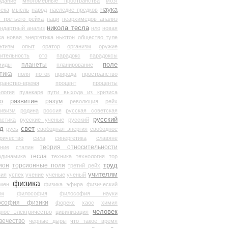
здание
многомерные пространства
мозг
наука
века
мысль
народ
наследие предков
 третьего рейха
наци
неархимедов анализ
никола тесла
андартный анализ
нло
новая
ка
новая энергетика
ньютон
общество туле
ьтизм
опыт
оратор
организм
оружие
ительность
ото
парадокс
парадоксы
планеты
поле
миды
планирование
тика
поля
поток
природа
пространство
транство-время
процент
проценты
логия
пуанкаре
пути выхода из кризиса
о
развитие
разум
революция
рейх
тивизм
родина
россия
русская советская
русский
астика
русские ученые
русский
д
свет
русь
свободная энергия
свободное
ричество
сила
синергетика
славяне
теория относительности
ание
сталин
тесла
одинамика
техника
технология
тор
труд
ион
торсионные поля
третий рейх
учителям
вия
успех
учение
ученые
ученый
физика
мен
физика эфира
физический
ум
философия
философия науки
ософия физики
форекс
хаос
химия
человек
дное электричество
цивилизация
вечество
черные дыры
что такое время