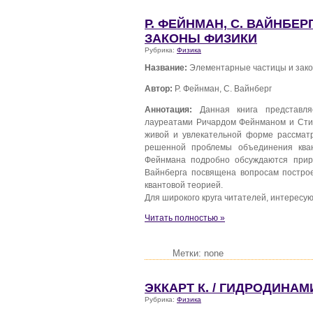
Р. ФЕЙНМАН, С. ВАЙНБЕ
ЗАКОНЫ ФИЗИКИ
Рубрика:
Физика
Название:
Элементарные частицы и зак
Автор:
Р. Фейнман, С. Вайнберг
Аннотация:
Данная книга представля
лауреатами Ричардом Фейнманом и Стив
живой и увлекательной форме рассмат
решенной проблемы объединения кван
Фейнмана подробно обсуждаются приро
Вайнберга посвящена вопросам постро
квантовой теорией.
Для широкого круга читателей, интерес
Читать полностью »
Метки: none
ЭККАРТ К. / ГИДРОДИНА
Рубрика:
Физика