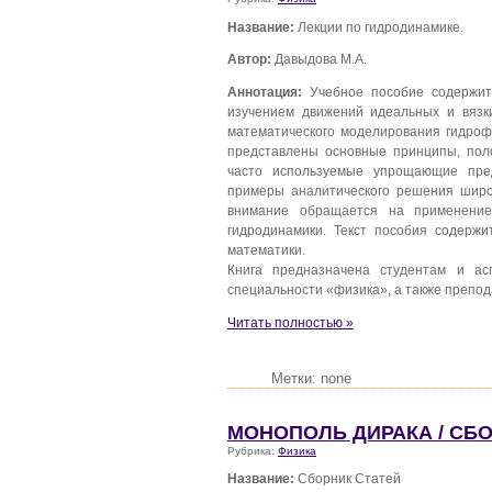
Название:
Лекции по гидродинамике.
Автор:
Давыдова М.А.
Аннотация:
Учебное пособие содержит
изучением движений идеальных и вязк
математического моделирования гидрофи
представлены основные принципы, пол
часто используемые упрощающие пре
примеры аналитического решения широк
внимание обращается на применение
гидродинамики. Текст пособия содерж
математики.
Книга предназначена студентам и а
специальности «физика», а также препод
Читать полностью »
Метки: none
МОНОПОЛЬ ДИРАКА / СБО
Рубрика:
Физика
Название:
Сборник Статей