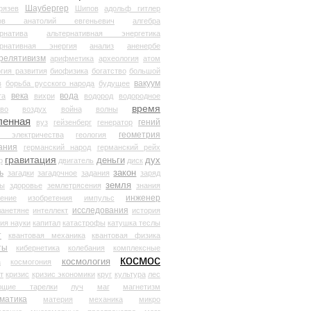
Шаубергер
рязев
Шипов
адольф гитлер
мов анатолий евгеньевич
алгебра
рнатива
альтернативная энергетика
ернативная энергия
анализ
аненербе
релятивизм
арифметика
археология
атом
гия развития
биофизика
богатство
большой
вакуум
в
борьба русского народа
будущее
века
вода
та
вихри
водород
водородное
время
иво
воздух
война
волны
ленная
гений
вуз
гейзенберг
генератор
геометрия
й электричества
геология
ания
германский народ
германский рейх
гравитация
деньги
дух
р
двигатель
диск
ь
закон
загадки
загадочное
задания
заряд
земля
ды
здоровье
землетрясения
знания
инженер
чение
изобретения
импульс
исследования
ланетяне
интеллект
история
ия науки
капитал
катастрофы
катушка теслы
т
квантовая механика
квантовая физика
ты
кибернетика
колебания
комплексные
космос
космология
а
космогония
т
кризис
кризис экономики
круг
культура
лес
ющие тарелки
луч
маг
магнетизм
матика
материя
механика
микро