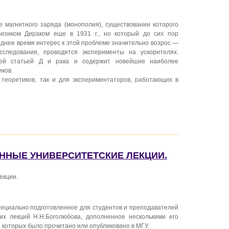
магнитного заряда (монополия), существовании которого
изиком Дираком еще в 1931 г., но который до сих пор
еднее время интерес к этой проблеме значительно возрос —
сследования, проводятся эксперименты на ускорителях.
щей статьей Д и рака и содержит новейшие наиболее
ков.
 теоретиков, так и для экспериментаторов, работающих в
АННЫЕ УНИВЕРСИТЕТСКИЕ ЛЕКЦИИ.
екции.
пециально подготовленное для студентов и преподавателей
их лекций Н.Н.Боголюбова, дополненное несколькими его
 которых было прочитано или опубликовано в МГУ.