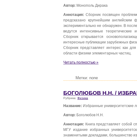
Автор:
Монополь Дирака
Аннотация:
Сборник посвящен проблеме 
предсказано крупнейшим английским ф
экспериментально не обнаружен. В посл
ведутся интенсивные теоретические и
Сборник открывается основополагаю
интересные публикации зарубежных физи
Сборник представляет интерес как для
области физики элементарных частиц.
Читать полностью »
Метки: none
БОГОЛЮБОВ Н.Н. / ИЗБР
Рубрика:
Физика
Название:
Избранные университетские л
Автор:
Боголюбов Н.Н.
Аннотация:
Книга представляет собой с
МГУ издание избранных университетск
знаменитыми докладами, большинство из