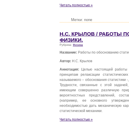
Читать полностью »
Метки: none
Н.С. КРЫЛОВ / РАБОТЫ
ФИЗИКИ.
Рубрика:
Физика
Название:
Работы по обоснованию стати
Автор:
Н.С. Крылов
Аннотация:
Целью настоящей работы я
принципам релаксации статистически
называемого – обоснования статистики -,
Трудности, связанные с этой задачей,
имеющим совершенно различную приро
вероятностных представлений, сост
(например, ее основного утвержден
необходимостью дать механическую хар
статистической механики.
Читать полностью »