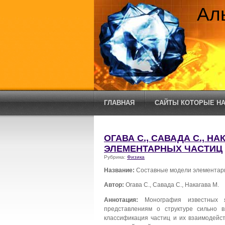
Ал
ГЛАВНАЯ
САЙТЫ КОТОРЫЕ НА
ОГАВА С., САВАДА С., Н
ЭЛЕМЕНТАРНЫХ ЧАСТИЦ
Рубрика:
Физика
Название:
Составные модели элементар
Автор:
Огава С., Савада С., Накагава М.
Аннотация:
Монография известных яп
представлениям о структуре сильно 
классификация частиц и их взаимодейс