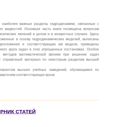
 наиболее важные разделы гидродинамики, связанные с
их жидкостей. Основная часть книги посвящена вопросам
зических явлений в целом и в конкретных случаях. Здесь
оженные в основу гидродинамических моделей, выписаны
дположения и соответствующие им модели, приведены
ого круга задач в этих упрощенных постановках. Особое
 методов математической физики при решении задач
ит справочный материал по некоторым разделам высшей
спирантам высших учебных заведений, обучающимся по
авателям соответствующих вузов.
РНИК СТАТЕЙ