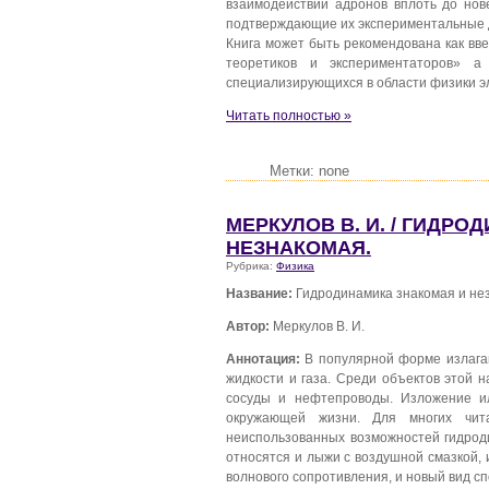
взаимодействий адронов вплоть до нов
подтверждающие их экспериментальные 
Книга может быть рекомендована как вв
теоретиков и экспериментаторов» а
специализирующихся в области физики э
Читать полностью »
Метки: none
МЕРКУЛОВ В. И. / ГИДР
НЕЗНАКОМАЯ.
Рубрика:
Физика
Название:
Гидродинамика знакомая и не
Автор:
Меркулов В. И.
Аннотация:
В популярной форме излага
жидкости и газа. Среди объектов этой 
сосуды и нефтепроводы. Изложение и
окружающей жизни. Для многих чит
неиспользованных возможностей гидрод
относятся и лыжи с воздушной смазкой, 
волнового сопротивления, и новый вид сп