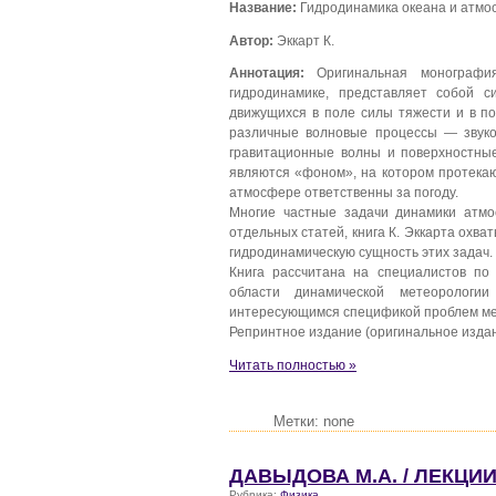
Название:
Гидродинамика океана и атмо
Автор:
Эккарт К.
Аннотация:
Оригинальная монография
гидродинамике, представляет собой с
движущихся в поле силы тяжести и в п
различные волновые процессы — звуко
гравитационные волны и поверхностны
являются «фоном», на котором протека
атмосфере ответственны за погоду.
Многие частные задачи динамики атмо
отдельных статей, книга К. Эккарта охва
гидродинамическую сущность этих задач.
Книга рассчитана на специалистов по
области динамической метеорологии
интересующимся спецификой проблем ме
Репринтное издание (оригинальное издани
Читать полностью »
Метки: none
ДАВЫДОВА М.А. / ЛЕКЦИ
Рубрика:
Физика