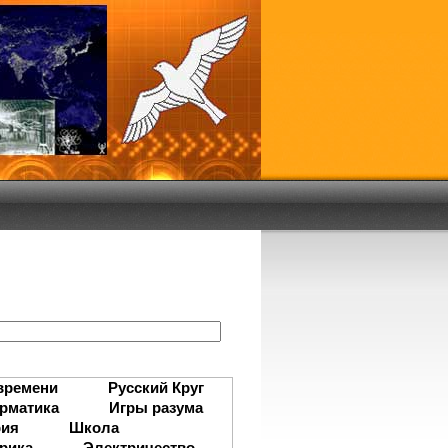
:
времени
Русский Круг
рматика
Игры разума
рия
Школа
рика
Электричество