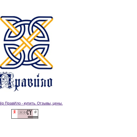
ёр ПравИло - купить. Отзывы, цены.