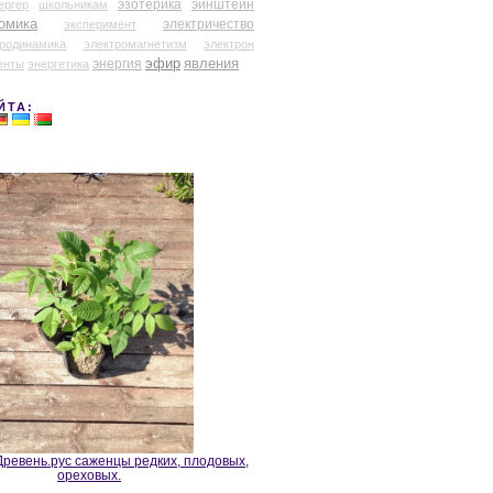
эзотерика
эйнштейн
ергер
школьникам
омика
электричество
эксперимент
тродинамика
электромагнетизм
электрон
эфир
энергия
явления
енты
энергетика
ЙТА:
ревень.рус саженцы редких, плодовых,
ореховых.