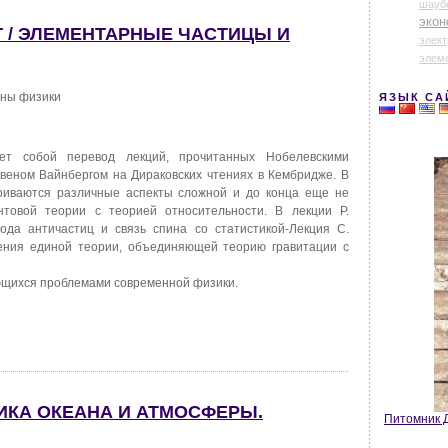
шауб
экон
РГ / ЭЛЕМЕНТАРНЫЕ ЧАСТИЦЫ И
элек
элем
оны физики
ЯЗЫК СА
ет собой перевод лекций, прочитанных Нобелевскими
еном Вайнбергом на Дираковских чтениях в Кембридже. В
риваются различные аспекты сложной и до конца еще не
товой теории с теорией относительности. В лекции Р.
да античастиц и связь спина со статистикой-Лекция С.
ения единой теории, объединяющей теорию гравитации с
ующихся проблемами современной физики.
МИКА ОКЕАНА И АТМОСФЕРЫ.
Питомник Д