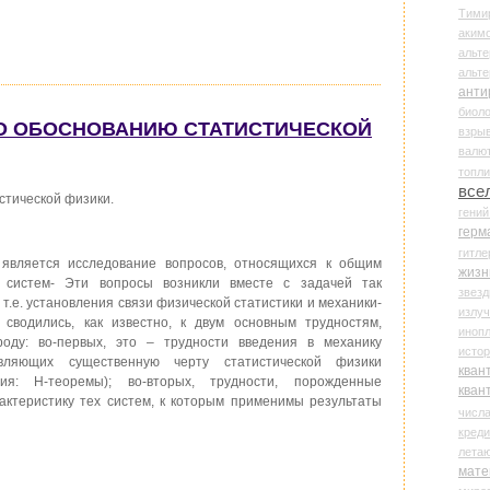
Тими
аки
альте
альт
анти
биоло
 ПО ОБОСНОВАНИЮ СТАТИСТИЧЕСКОЙ
взры
валю
топл
все
стической физики.
гени
герм
гитле
вляется исследование вопросов, относящихся к общим
жизн
х систем- Эти вопросы возникли вместе с задачей так
звез
 т.е. установления связи физической статистики и механики-
излу
 сводились, как известно, к двум основным трудностям,
иноп
ду: во-первых, это – трудности введения в механику
истор
авляющих существенную черту статистической физики
кван
ия: Н-теоремы); во-вторых, трудности, порожденные
кван
актеристику тех систем, к которым применимы результаты
числ
креди
лета
мате