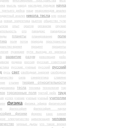
здание
многомерные пространства
мозг
наука
века
мысль
народ
наследие предков
 третьего рейха
наци
неархимедов анализ
никола тесла
андартный анализ
нло
новая
ка
новая энергетика
ньютон
общество туле
ьтизм
опыт
оратор
организм
оружие
ительность
ото
парадокс
парадоксы
планеты
поле
миды
планирование
тика
поля
поток
природа
пространство
транство-время
процент
проценты
логия
пуанкаре
пути выхода из кризиса
о
развитие
разум
революция
рейх
тивизм
родина
россия
русская советская
русский
астика
русские ученые
русский
д
свет
русь
свободная энергия
свободное
ричество
сила
синергетика
славяне
теория относительности
ание
сталин
тесла
одинамика
техника
технология
тор
труд
ион
торсионные поля
третий рейх
учителям
вия
успех
учение
ученые
ученый
физика
мен
физика эфира
физический
ум
философия
философия науки
ософия физики
форекс
хаос
химия
человек
дное электричество
цивилизация
вечество
черные дыры
что такое время