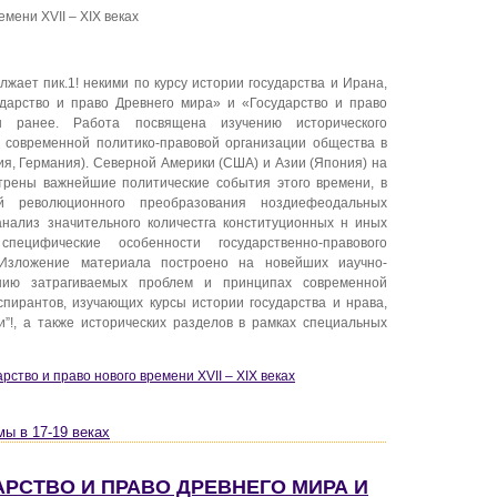
мени XVII – XIX веках
ает пик.1! некими по курсу истории государства и Ирана,
дарство и право Древнего мира» и «Государство и право
ы ранее. Работа посвящена изучению исторического
 современной политико-правовой организации общества в
ия, Германия). Северной Америки (США) и Азии (Япония) на
трены важнейшие политические события этого времени, в
 революционного преобразования ноздиефеодальных
анализ значительного количестга конституционных н иных
пецифические особенности государственно-правового
 Изложение материала построено на новейших иаучно-
ению затрагиваемых проблем и принципах современной
аспирантов, изучающих курсы истории государства и нрава,
”!, а также исторических разделов в рамках специальных
дарство и право нового времени XVII – XIX веках
мы в 17-19 веках
УДАРСТВО И ПРАВО ДРЕВНЕГО МИРА И