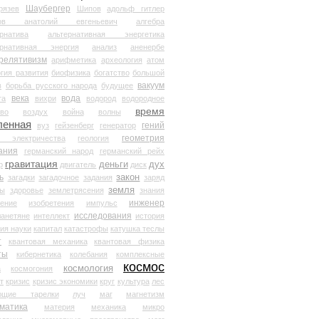
Шаубергер
рязев
Шипов
адольф гитлер
мов анатолий евгеньевич
алгебра
рнатива
альтернативная энергетика
ернативная энергия
анализ
аненербе
релятивизм
арифметика
археология
атом
гия развития
биофизика
богатство
большой
вакуум
в
борьба русского народа
будущее
века
вода
та
вихри
водород
водородное
время
иво
воздух
война
волны
ленная
гений
вуз
гейзенберг
генератор
геометрия
й электричества
геология
ания
германский народ
германский рейх
гравитация
деньги
дух
р
двигатель
диск
ь
закон
загадки
загадочное
задания
заряд
земля
ды
здоровье
землетрясения
знания
инженер
чение
изобретения
импульс
исследования
ланетяне
интеллект
история
ия науки
капитал
катастрофы
катушка теслы
т
квантовая механика
квантовая физика
ты
кибернетика
колебания
комплексные
космос
космология
а
космогония
т
кризис
кризис экономики
круг
культура
лес
ющие тарелки
луч
маг
магнетизм
матика
материя
механика
микро