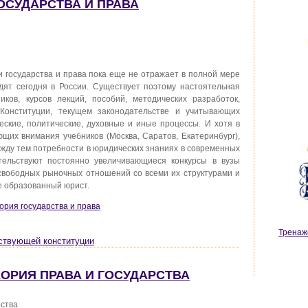
ГОСУДАРСТВА И ПРАВА
 государства и права пока еще не отражает в полной мере
дят сегодня в России. Существует поэтому настоятельная
ков, курсов лекций, пособий, методических разработок,
онституции, текущем законодательстве и учитывающих
ские, политические, духовные и иные процессы. И хотя в
их внимания учебников (Москва, Саратов, Екатеринбург),
ежду тем потребности в юридических знаниях в современных
етельствуют постоянно увеличивающиеся конкурсы в вузы
вободных рыночных отношений со всеми их структурами и
е образованный юрист.
еория государства и права
Тренаж
йствующей конституции
ТЕОРИЯ ПРАВА И ГОСУДАРСТВА
рства