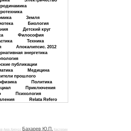
тродинамика
ротехника
омика
Земля
иотека
Биология
ания
Детский круг
ка
Философия
стика
Техника
я
Апокалипсис. 2012
рнативная энергетика
опология
ские публикации
матика
Медицина
ители прошлого
офизика
Политика
нциал
Приключения
о
Психология
вления
Relata Refero
Бахарев Ю.П.
ов
Аюр Кирусс
Кастерин