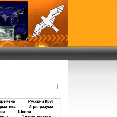
:
времени
Русский Круг
рматика
Игры разума
рия
Школа
рика
Электричество