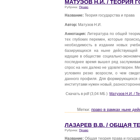
МАТУЭОВ Н.И. / ТЕОРИЯ 
Рубрика:
Право
Название:
Теория государства и права
Автор:
Матуэов Н.И.
Аннотация:
Литература по общей теории
тех глубоких перемен, которые происхо
необходимость в издании новых учебни
базирующихся на ныне действующей К
идущие в обществе социально-экономиче
последнее время вышел ряд заслуживающ
спрос на них далеко не удовлетворен. М
условиях резко возросли, о чем свид
данного профиля. Для формирующихся с
институтами нужен новый, разносторонн
Скачать в pdf (3,04 МБ ):
Матуэов Н.И. / Т
Метки:
право в рамках ныне де
ЛАЗАРЕВ В.В. / ОБЩАЯ 
Рубрика:
Право
Название:
Общая теория права и госуда