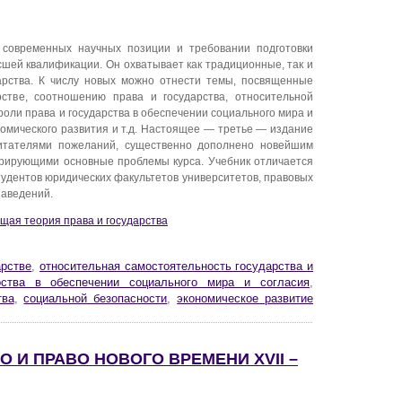
современных научных позиции и требовании подготовки
шей квалификации. Он охватывает как традиционные, так и
арства. К числу новых можно отнести темы, посвященные
стве, соотношению права и государства, относительной
роли права и государства в обеспечении социального мира и
номического развития и т.д. Настоящее — третье — издание
итателями пожеланий, существенно дополнено новейшим
рирующими основные проблемы курса. Учебник отличается
тудентов юридических факультетов университетов, правовых
заведений.
бщая теория права и государства
арстве
,
относительная самостоятельность государства и
ства в обеспечении социального мира и согласия
,
тва
,
социальной безопасности
,
экономическое развитие
ВО И ПРАВО НОВОГО ВРЕМЕНИ XVII –