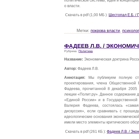
политической системы, идей и концепций 
о власти.
Скачать в pdf (1,00 МБ ):
Шестопал Е.Б. / 
Метки:
покрова власти
,
психоло
ФАДЕЕВ Л.В. / ЭКОНОМИ
Рубрика:
Политика
Название:
Экономическая доктрина Росс
Автор:
Фадеев Л.В.
Аннотация:
Мы публикуем полную сте
проектирования, члена Общественной 
Фадеева, прочитанной 8 декабря 2005
лекции «Полит.ру». Данное содержание 
«Единой России» и в Государственной
Валерия Фадеева, состоялась «сама
дискуссия», если сравнивать с проше
идеологические основания экономической
имели место элементы критического обс
Скачать в pdf (261 КБ ):
Фадеев Л.В. / Эк