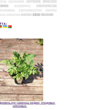
эзотерика
эйнштейн
ергер
школьникам
омика
электричество
эксперимент
тродинамика
электромагнетизм
электрон
эфир
энергия
явления
енты
энергетика
ЙТА:
ревень.рус саженцы редких, плодовых,
ореховых.