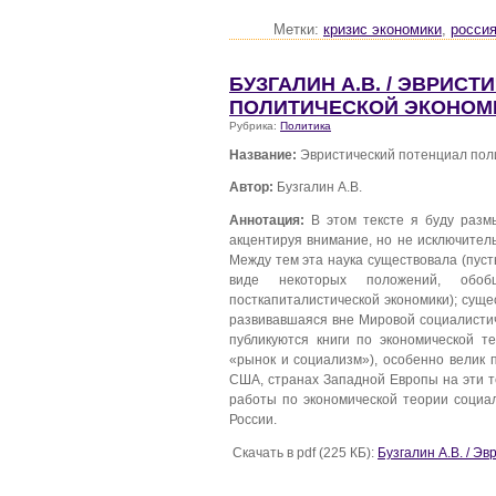
Метки:
кризис экономики
,
росси
БУЗГАЛИН А.В. / ЭВРИС
ПОЛИТИЧЕСКОЙ ЭКОНОМ
Рубрика:
Политика
Название:
Эвристический потенциал пол
Автор:
Бузгалин А.В.
Аннотация:
В этом тексте я буду размы
акцентируя внимание, но не исключител
Между тем эта наука существовала (пусть
виде некоторых положений, обоб
посткапиталистической экономики); сущ
развивавшаяся вне Мировой социалистич
публикуются книги по экономической т
«рынок и социализм»), особенно велик п
США, странах Западной Европы на эти т
работы по экономической теории социа
России.
Скачать в pdf (225 КБ):
Бузгалин А.В. / Э