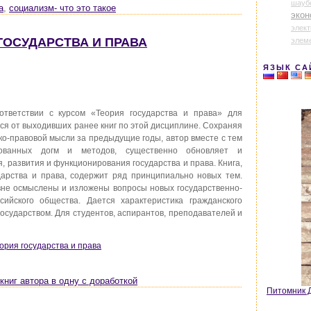
шауб
а
,
социализм- что это такое
экон
элек
 ГОСУДАРСТВА И ПРАВА
элем
ЯЗЫК СА
тветствии с курсом «Теория государства и права» для
тся от выходивших ранее книг по этой дисциплине. Сохраняя
ико-правовой мысли за предыдущие годы, автор вместе с тем
рованных догм и методов, существенно обновляет и
 развития и функционирования государства и права. Книга,
арства и права, содержит ряд принципиально новых тем.
вне осмыслены и изложены вопросы новых государственно-
сийского общества. Дается характеристика гражданского
государством. Для студентов, аспирантов, преподавателей и
еория государства и права
книг автора в одну с доработкой
Питомник Д