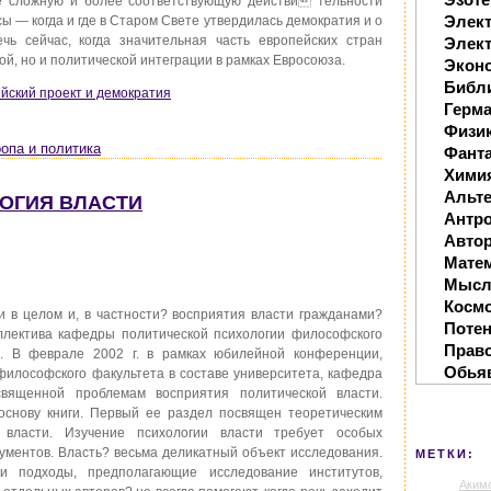
е сложную и более соответствующую действи тельности
Элек
ы — когда и где в Старом Свете утвердилась демократия и о
ечь сейчас, когда значительная часть европейских стран
Элект
ой, но и политической интеграции в рамках Евросоюза.
Экон
Библ
ейский проект и демократия
Герм
Физи
опа и политика
Фанта
Хими
Альте
ЛОГИЯ ВЛАСТИ
Антр
Автор
Мате
Мысл
Косм
 в целом и, в частности? восприятия власти гражданами?
Поте
ллектива кафедры политической психологии философского
Прав
. В феврале 2002 г. в рамках юбилейной конференции,
Обья
илософского факультета в составе университета, кафедра
священной проблемам восприятия политической власти.
основу книги. Первый ее раздел посвящен теоретическим
 власти. Изучение психологии власти требует особых
рументов. Власть? весьма деликатный объект исследования.
МЕТКИ:
и подходы, предполагающие исследование институтов,
Аким