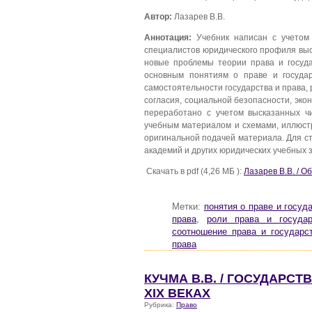
Автор:
Лазарев В.В.
Аннотация:
Учебник написан с учетом 
специалистов юридического профиля выс
новые проблемы теории права и госуд
основным понятиям о праве и государ
самостоятельности государства и права, 
согласия, социальной безопасности, эко
переработано с учетом высказанных ч
учебным материалом и схемами, иллюст
оригинальной подачей материала. Для с
академий и других юридических учебных 
Скачать в pdf (4,26 МБ ):
Лазарев В.В. / О
Метки:
понятия о праве и госуд
права
,
роли права и государ
соотношение права и государс
права
КУЧМА В.В. / ГОСУДАРСТ
XIX ВЕКАХ
Рубрика:
Право