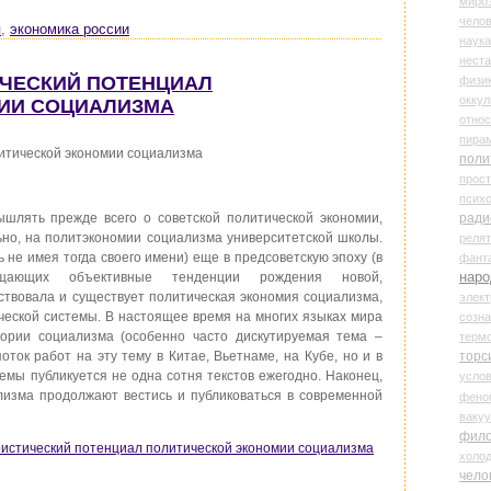
миро
чело
я
,
экономика россии
наука
нест
ТИЧЕСКИЙ ПОТЕНЦИАЛ
физи
оккул
ИИ СОЦИАЛИЗМА
относ
пира
итической экономии социализма
поли
прос
психо
ради
шлять прежде всего о советской политической экономии,
ьно, на политэкономии социализма университетской школы.
реля
 не имея тогда своего имени) еще в предсоветскую эпоху (в
фант
наро
щающих объективные тенденции рождения новой,
ествовала и существует политическая экономия социализма,
элект
еской системы. В настоящее время на многих языках мира
созн
еории социализма (особенно часто дискутируемая тема –
терм
торс
оток работ на эту тему в Китае, Вьетнаме, на Кубе, но и в
емы публикуется не одна сотня текстов ежегодно. Наконец,
усло
лизма продолжают вестись и публиковаться в современной
фено
ваку
фил
вристический потенциал политической экономии социализма
холо
чело