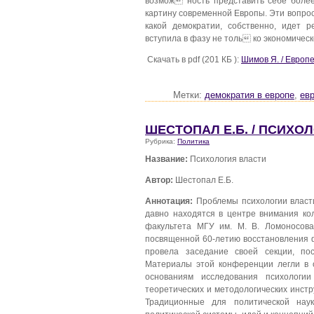
возмож ность представить себе боле
картину современной Европы. Эти вопрос
какой демократии, собственно, идет р
вступила в фазу не толь ко экономическ
Скачать в pdf (201 КБ ):
Шимов Я. / Европ
Метки:
демократия в европе
,
евр
ШЕСТОПАЛ Е.Б. / ПСИХО
Рубрика:
Политика
Название:
Психология власти
Автор:
Шестопал Е.Б.
Аннотация:
Проблемы психологии власти
давно находятся в центре внимания ко
факультета МГУ им. М. В. Ломоносова
посвященной 60-летию восстановления ф
провела заседание своей секции, по
Материалы этой конференции легли в 
основаниям исследования психологии
теоретических и методологических инст
Традиционные для политической наук