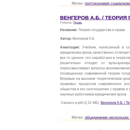
Метки:
полтэкономия социализм
ВЕНГЕРОВ А.Б. / ТЕОРИЯ
Рубрика:
Право
Название:
Теория государства и права
Автор:
Венгеров А.Б.
Аннотация:
Учебник, написанный в соо
юридических вузов, качественно отличае
все то ценное, что наработано в теорет
решительно отходит от вульгаризи
переосмысливает вопросы возникновения,
посвященная современной теории госуд
Впервые на высоком теоретическом уро
правовых процессов современного рос
общества в его соотношении с правом и 
научных работников юридических вузов.
Скачать в pdf (2,32 МБ):
Венгеров А.Б. / Т
Метки:
объединение нескольких 