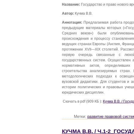
Название:
Государство и право нового вре
Автор:
Кучма В.В.
Аннотация:
Предлагаемая работа продолж
предыдущие материалы которых («Госу
Средних веков») были опубликован
происхождения и процессу становления
ведущих странах Европы (Англия, Франц
протяжении XVII—XIX столетий. Рассмо
первую очередь связанные с люхой
государственных систем. Осуществлен 
нормативных актов, определивших с
строительства анализируемых стран.
методологнческих подходах к освещ
вузовской дидактики. Для студентов и 
истории политических и правовых учеши
юридических дисциплин.
Скачать в pdf (909 КБ ):
Кучма В.В. / Госу
Метки:
развитие правовой систе
КУЧМА В.В. / Ч.1-2_ГОС