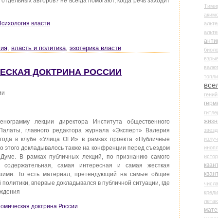
отдельных авторов? не всегда помогают, когда речь заходит
Тими
аки
Психология власти
альте
альт
анти
гия
,
власть и политика
,
эзотерика власти
биоло
взры
валю
ЧЕСКАЯ ДОКТРИНА РОССИИ
топл
все
ии
гени
герм
гитле
жизн
нограмму лекции директора Института общественного
звез
Палаты, главного редактора журнала «Эксперт» Валерия
излу
 года в клубе «Улица ОГИ» в рамках проекта «Публичные
иноп
до этого докладывалось также на конфренции перед съездом
истор
 Думе. В рамках публичных лекций, по признанию самого
кван
я содержательная, самая интересная и самая жесткая
кван
дшими. То есть материал, претендующий на самые общие
 политики, впервые докладывался в публичной ситуации, где
числ
уждения
креди
лета
ономическая доктрина России
мате