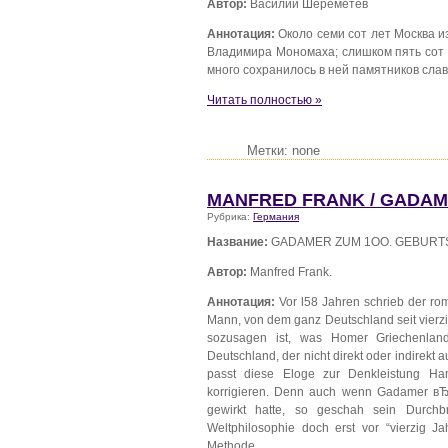
Автор:
Василий Шереметев
Аннотация:
Около семи сот лет Москва и
Владимира Мономаха; слишком пять сот 
много сохранилось в ней памятников сла
Читать полностью »
Метки: none
MANFRED FRANK / GADAM
Рубрика:
Германия
Название:
GADAMER ZUM 1OO. GEBURT
Автор:
Manfred Frank.
Аннотация:
Vor l58 Jahren schrieb der roma
Mann, von dem ganz Deutschland seit vierz
sozusagen ist, was Homer Griechenland
Deutschland, der nicht direkt oder indirekt
passt diese Eloge zur Denkleistung Ha
korrigieren. Denn auch wenn Gadamer вЂ” 
gewirkt hatte, so geschah sein Durchb
Weltphilosophie doch erst vor “vierzig 
Methode..