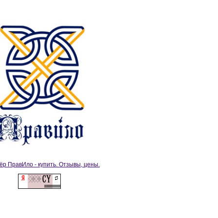
ёр ПравИло - купить. Отзывы, цены.