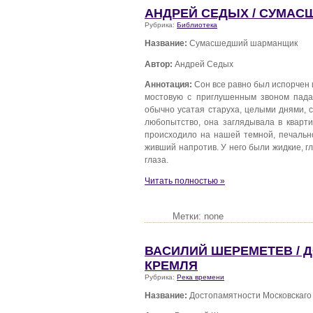
АНДРЕЙ СЕДЫХ / СУМА
Рубрика:
Библиотека
Название:
Сумасшедший шарманщик
Автор:
Андрей Седых
Аннотация:
Сон все равно был испорчен 
мостовую с приглушенным звоном пада
обычно усатая старуха, целыми днями, 
любопытство, она заглядывала в кварт
происходило на нашей темной, печально
живший напротив. У него были жидкие, г
глаза.
Читать полностью »
Метки: none
ВАСИЛИЙ ШЕРЕМЕТЕВ / 
КРЕМЛЯ
Рубрика:
Река времени
Название:
Достопамятности Московскаго