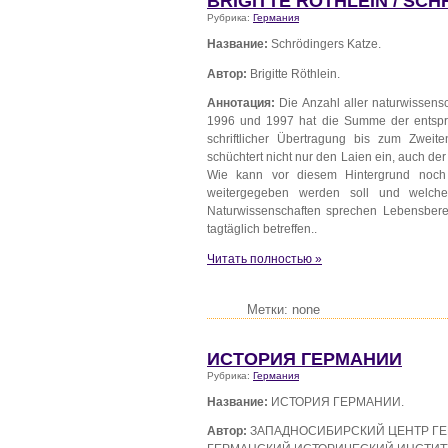
BRIGITTE RÖTHLEIN / SC
Рубрика:
Германия
Название:
Schrödingers Katze.
Автор:
Brigitte Röthlein.
Аннотация:
Die Anzahl aller naturwissensc
1996 und 1997 hat die Summe der entspre
schriftlicher Übertragung bis zum Zweit
schüchtert nicht nur den Laien ein, auch der 
Wie kann vor diesem Hintergrund noch 
weitergegeben werden soll und welch
Naturwissenschaften sprechen Lebensber
tagtäglich betreffen..
Читать полностью »
Метки: none
ИСТОРИЯ ГЕРМАНИИ
Рубрика:
Германия
Название:
ИСТОРИЯ ГЕРМАНИИ.
Автор:
ЗАПАДНОСИБИРСКИЙ ЦЕНТР Г