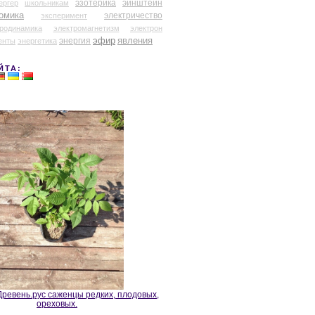
эзотерика
эйнштейн
ергер
школьникам
омика
электричество
эксперимент
тродинамика
электромагнетизм
электрон
эфир
энергия
явления
енты
энергетика
ЙТА:
ревень.рус саженцы редких, плодовых,
ореховых.