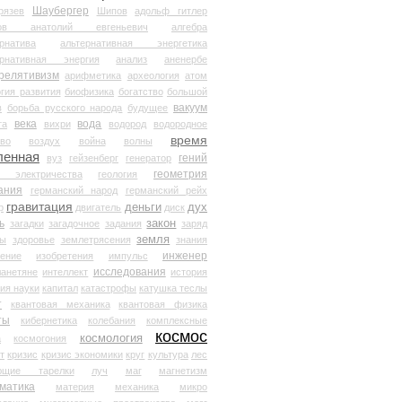
Шаубергер
рязев
Шипов
адольф гитлер
мов анатолий евгеньевич
алгебра
рнатива
альтернативная энергетика
ернативная энергия
анализ
аненербе
релятивизм
арифметика
археология
атом
гия развития
биофизика
богатство
большой
вакуум
в
борьба русского народа
будущее
века
вода
та
вихри
водород
водородное
время
иво
воздух
война
волны
ленная
гений
вуз
гейзенберг
генератор
геометрия
й электричества
геология
ания
германский народ
германский рейх
гравитация
деньги
дух
р
двигатель
диск
ь
закон
загадки
загадочное
задания
заряд
земля
ды
здоровье
землетрясения
знания
инженер
чение
изобретения
импульс
исследования
ланетяне
интеллект
история
ия науки
капитал
катастрофы
катушка теслы
т
квантовая механика
квантовая физика
ты
кибернетика
колебания
комплексные
космос
космология
а
космогония
т
кризис
кризис экономики
круг
культура
лес
ющие тарелки
луч
маг
магнетизм
матика
материя
механика
микро