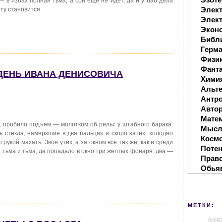
— в избах полная тьма, а сон еще не идет, да и у баб дела
Элек
ту становится.
Элект
Экон
Библ
Герм
Физи
Фанта
 ДЕНЬ ИВАНА ДЕНИСОВИЧА
Хими
Альте
Антр
Автор
Мате
да, пробило подъем — молотком об рельс у штабного барака.
Мысл
 стекла, намерзшие в два пальца» и скоро затих: холодно
Косм
укой махать. Звон утих, а за окном все так же, как и среди
Поте
а тьма и тьма, да попадало в окно три желтых фонаря: два —
Прав
Обья
МЕТКИ:
Аким