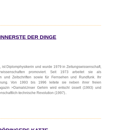
 INNERSTE DER DINGE
, ist Diplomphysikerin und wurde 1979 in Zeitungswissenschaft,
issenschaften promoviert. Seit 1973 arbeitet sie als
en und Zeitschriften sowie für Fernsehen und Rundfunk. Ihr
schung. Von 1993 bis 1996 leitete sie neben ihrer freien
magazin >DamalsUnser Gehirn wird entschl üsselt (1993) und
enschaftlich-technische Revolution (1997)..