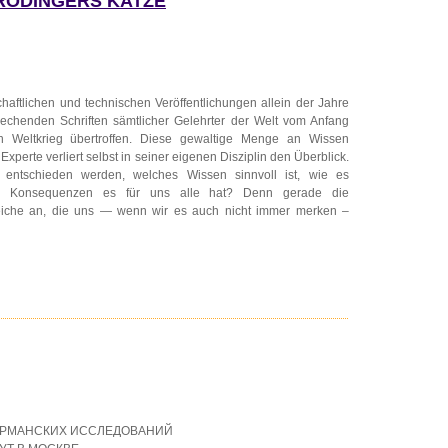
HRÖDINGERS KATZE
haftlichen und technischen Veröffentlichungen allein der Jahre
chenden Schriften sämtlicher Gelehrter der Welt vom Anfang
en Weltkrieg übertroffen. Diese gewaltige Menge an Wissen
Experte verliert selbst in seiner eigenen Disziplin den Überblick.
entschieden werden, welches Wissen sinnvoll ist, wie es
e Konsequenzen es für uns alle hat? Denn gerade die
eiche an, die uns — wenn wir es auch nicht immer merken –
ЕРМАНСКИХ ИССЛЕДОВАНИЙ