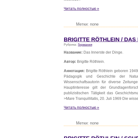
Читать полностью »
Метки: none
BRIGITTE RÖTHLEIN / DAS
Рубрика:
Германия
Название:
Das Innerste der Dinge.
Автор:
Brigitte Röthlein.
Аннотация:
Brigitte Röthlein geboren 1949
Pädagogik und Geschichte der Naturw
Wissenschaftsautorin für diverse Zeitung
Hauptinteresse gilt der Grundlagenfor
publizistischen Tätigkeit das Geschichts
>Mare Tranquillitatis, 20. Juli 1969 Die wiss
Читать полностью »
Метки: none