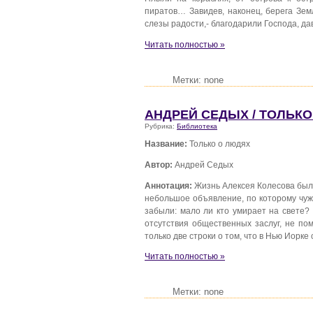
пиратов… Завидев, наконец, берега Зем
слезы радости,- благодарили Господа, да
Читать полностью »
Метки: none
АНДРЕЙ СЕДЫХ / ТОЛЬК
Рубрика:
Библиотека
Название:
Только о людях
Автор:
Андрей Седых
Аннотация:
Жизнь Алексея Колесова была
небольшое объявление, по которому чуж
забыли: мало ли кто умирает на свете?
отсутствия общественных заслуг, не по
только две строки о том, что в Нью Иорке
Читать полностью »
Метки: none