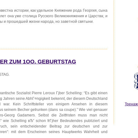
звестна истории, как удельное Княжение рода Георгия, сына
лет она уже столица Русского Великокняжения и Царства; и
вы и прошедшей жизни народа, но заветной святыни.
ER ZUM 1OO. GEBURTSTAG
STAG.
ntische Sozialist Pierre Leroux Гјber Schelling: “Es gibt einen
ig Jahren seine AbhГ¤ngigkeit bekennt, der diesem Deutschland
 war. Kein Schriftsteller von einigem Ansehen in diesem
Тренаж
 aus seinem Becher getrunken (dans sa coupe).” Wie viel genauer
ns-Georg Gadamers. Selbst die Zeitfristen muss man nicht
wie Schelling вЂ” schon frГјher Bedeutendes publiziert und
ruch, sein entscheidender Beitrag zur deutschen und zur
Jahren”: mit dem Erscheinen seines Hauptwerks Wahrheit und