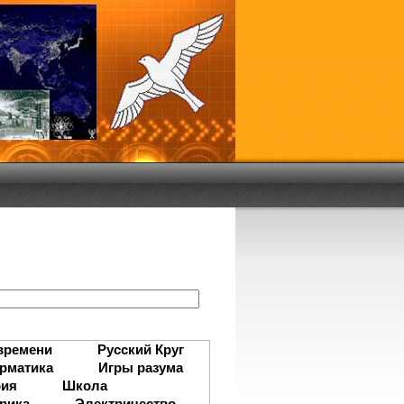
:
времени
Русский Круг
рматика
Игры разума
рия
Школа
рика
Электричество