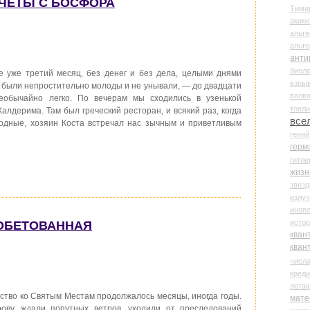
ОЧЕТЫ С БОСФОРА
Тими
аки
альте
альт
анти
биоло
 уже третий месяц, без денег и без дела, целыми днями
взры
ы были непростительно молоды и не унывали, — до двадцати
валю
необычайно легко. По вечерам мы сходились в узенькой
топл
алдерима. Там был греческий ресторан, и всякий раз, когда
все
лодные, хозяин Коста встречал нас зычным и приветливым
гени
герм
гитле
жизн
звез
излу
иноп
истор
 ОБЕТОВАННАЯ
кван
кван
числ
креди
лета
тво ко Святым Местам продолжалось месяцы, иногда годы.
мате
рову, ждали попутных ветров, уходили от преследований