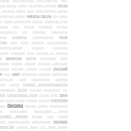
здание
многомерные пространства
мозг
наука
века
мысль
народ
наследие предков
 третьего рейха
наци
неархимедов анализ
никола тесла
андартный анализ
нло
новая
ка
новая энергетика
ньютон
общество туле
ьтизм
опыт
оратор
организм
оружие
ительность
ото
парадокс
парадоксы
планеты
поле
миды
планирование
тика
поля
поток
природа
пространство
транство-время
процент
проценты
логия
пуанкаре
пути выхода из кризиса
о
развитие
разум
революция
рейх
тивизм
родина
россия
русская советская
русский
астика
русские ученые
русский
д
свет
русь
свободная энергия
свободное
ричество
сила
синергетика
славяне
теория относительности
ание
сталин
тесла
одинамика
техника
технология
тор
труд
ион
торсионные поля
третий рейх
учителям
вия
успех
учение
ученые
ученый
физика
мен
физика эфира
физический
ум
философия
философия науки
ософия физики
форекс
хаос
химия
человек
дное электричество
цивилизация
вечество
черные дыры
что такое время