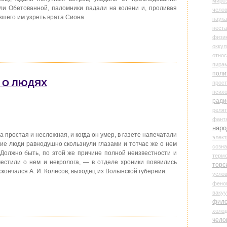
миро
ли Обетованной, паломники падали на колени и, проливая
чело
вшего им узреть врата Сиона.
наука
нест
физи
оккул
относ
пира
поли
О О ЛЮДЯХ
прос
психо
ради
реля
фант
наро
 простая и несложная, и когда он умер, в газете напечатали
элект
ие люди равнодушно скользнули глазами и тотчас же о нем
созн
 Должно быть, по этой же причине полной неизвестности и
терм
местили о нем и некролога, — в отделе хроники появились
торс
 скончался А. И. Колесов, выходец из Волынской губернии.
усло
фено
ваку
фил
холо
чело