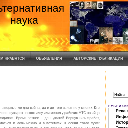
ьтернативная
наука
М НРАВЯТСЯ
ОБЬЯВЛЕНИЯ
АВТОРСКИЕ ПУБЛИКАЦИИ
РУБРИКИ
в первые же дни войны, да и до того велся не у многих. Кто
Река 
 него пузырек на коптилку или менял у рабочих МТС на яйца
Инфо
бходилась. Время летнее — день долгий. Вернувшись с работ,
Исто
тлаться и лечь можно и в потемках. К осени стало хуже:
Эзоте