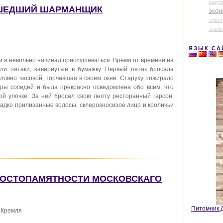
шауб
СШЕДШИЙ ШАРМАНЩИК
экон
элек
элем
ЯЗЫК СА
и я невольно начинал прислушиваться. Время от времени на
ли пятаки, завернутые в бумажку. Первый пятак бросала
словно часовой, торчавшая в своем окне. Старуху пожирало
иры соседей и была прекрасно осведомлена обо всем, что
й улочке. За ней бросал свою лепту ресторанный гарсон,
ладко прилизанные волосы, склерозносизое лицо и кроличьи
ДОСТОПАМЯТНОСТИ МОСКОВСКАГО
Питомник Д
 Кремля