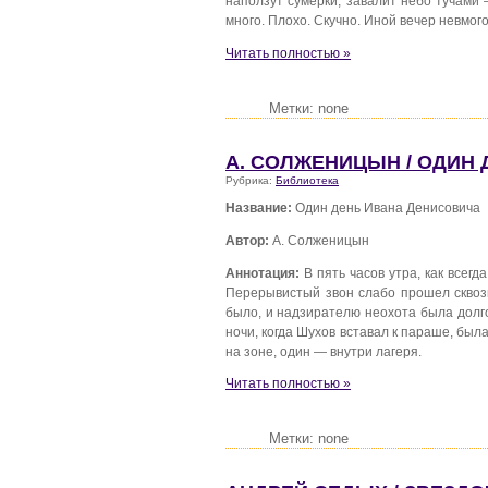
наползут сумерки, завалит небо тучами 
много. Плохо. Скучно. Иной вечер невмого
Читать полностью »
Метки: none
A. СОЛЖЕНИЦЫН / ОДИН
Рубрика:
Библиотека
Название:
Один день Ивана Денисовича
Автор:
A. Солженицын
Аннотация:
В пять часов утра, как всег
Перерывистый звон слабо прошел сквозь
было, и надзирателю неохота была долго р
ночи, когда Шухов вставал к параше, был
на зоне, один — внутри лагеря.
Читать полностью »
Метки: none