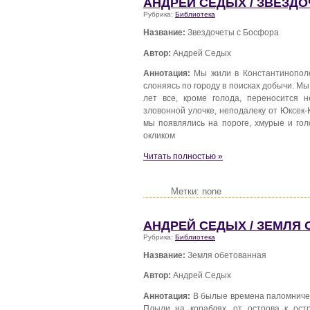
АНДРЕЙ СЕДЫХ / ЗВЕЗД
Рубрика:
Библиотека
Название:
Звездочеты с Босфора
Автор:
Андрей Седых
Аннотация:
Мы жили в Константинополе
слоняясь по городу в поисках добычи. М
лет все, кроме голода, переносится 
зловонной улочке, неподалеку от Юксек-К
мы появлялись на пороге, хмурые и го
окликом
Читать полностью »
Метки: none
АНДРЕЙ СЕДЫХ / ЗЕМЛЯ
Рубрика:
Библиотека
Название:
Земля обетованная
Автор:
Андрей Седых
Аннотация:
В былые времена паломничес
Плыли на кораблях, от острова к ост