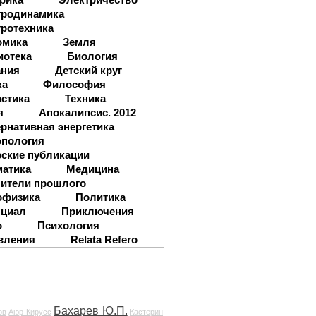
тродинамика
ротехника
омика
Земля
иотека
Биология
ания
Детский круг
ка
Философия
стика
Техника
я
Апокалипсис. 2012
рнативная энергетика
опология
ские публикации
матика
Медицина
ители прошлого
офизика
Политика
нциал
Приключения
о
Психология
вления
Relata Refero
Бахарев Ю.П.
ов
Аюр Кирусс
Кастерин