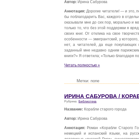
Автор:
Ирина Сабурова
Аннотация:
Дорогие читатели! — и это, 
бы поблагодарить Вас, каждого в отдель
оказывали мне до сих пор, морально и ма
только то, что без этой поддержки я вряд
своих книг. От отклика на свое творчес
особенности — эмигрантский, у которого
нет, а читателей, да еще покупающих 
заданный мне недавно одним парижским
книги?» Я ответила; «Только благодаря п
Читать полностью »
Метки: none
ИРИНА САБУРОВА / КОРА
Рубрика:
Библиотека
Название:
Корабли старого города
Автор:
Ирина Сабурова
Аннотация:
Роман «Корабли Старого Го
немецкий и испанский языки, на русс
летописью «русской Риги», существовав