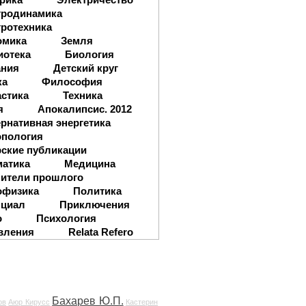
тродинамика
ротехника
омика
Земля
иотека
Биология
ания
Детский круг
ка
Философия
стика
Техника
я
Апокалипсис. 2012
рнативная энергетика
опология
ские публикации
матика
Медицина
ители прошлого
офизика
Политика
нциал
Приключения
о
Психология
вления
Relata Refero
Бахарев Ю.П.
ов
Аюр Кирусс
Кастерин