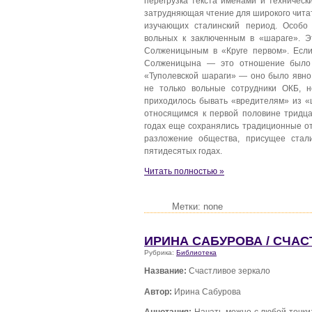
перегрузка текста именами и техническ
затрудняющая чтение для широкого читат
изучающих сталинский период. Особо
вольных к заключенным в «шараге». Э
Солженицыным в «Круге первом». Если
Солженицына — это отношение было 
«Туполевской шараги» — оно было явно
не только вольные сотрудники ОКБ, н
приходилось бывать «вредителям» из «
относящимся к первой половине тридцат
годах еще сохранялись традиционные от
разложение общества, присущее стали
пятидесятых годах.
Читать полностью »
Метки: none
ИРИНА САБУРОВА / СЧА
Рубрика:
Библиотека
Название:
Счастливое зеркало
Автор:
Ирина Сабурова
Аннотация:
Начать можно с любой точки: