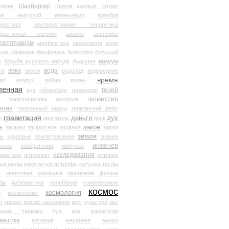
Шаубергер
рязев
Шипов
адольф гитлер
мов анатолий евгеньевич
алгебра
рнатива
альтернативная энергетика
ернативная энергия
анализ
аненербе
релятивизм
арифметика
археология
атом
гия развития
биофизика
богатство
большой
вакуум
в
борьба русского народа
будущее
века
вода
та
вихри
водород
водородное
время
иво
воздух
война
волны
ленная
гений
вуз
гейзенберг
генератор
геометрия
й электричества
геология
ания
германский народ
германский рейх
гравитация
деньги
дух
р
двигатель
диск
ь
закон
загадки
загадочное
задания
заряд
земля
ды
здоровье
землетрясения
знания
инженер
чение
изобретения
импульс
исследования
ланетяне
интеллект
история
ия науки
капитал
катастрофы
катушка теслы
т
квантовая механика
квантовая физика
ты
кибернетика
колебания
комплексные
космос
космология
а
космогония
т
кризис
кризис экономики
круг
культура
лес
ющие тарелки
луч
маг
магнетизм
матика
материя
механика
микро