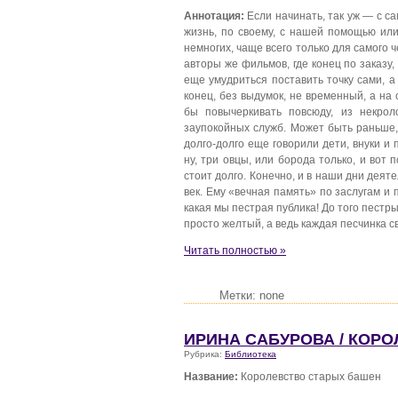
Аннотация:
Если начинать, так уж — с с
жизнь, по своему, с нашей помощью или
немногих, чаще всего только для самого ч
авторы же фильмов, где конец по заказу, 
еще умудриться поставить точку сами, а
конец, без выдумок, не временный, а на
бы повычеркивать повсюду, из некрол
заупокойных служб. Может быть раньше, 
долго-долго еще говорили дети, внуки и 
ну, три овцы, или борода только, и вот
стоит долго. Конечно, и в наши дни деят
век. Ему «вечная память» по заслугам и 
какая мы пестрая публика! До того пестры
просто желтый, а ведь каждая песчинка с
Читать полностью »
Метки: none
ИРИНА САБУРОВА / КОР
Рубрика:
Библиотека
Название:
Королевство старых башен