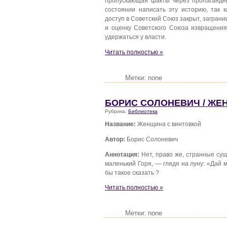
пропускающая факты через пропагандн
состоянии написать эту историю, так 
доступ в Советский Союз закрыт, загран
и оценку Советского Союза извращения
удержаться у власти.
Читать полностью »
Метки: none
БОРИС СОЛОНЕВИЧ / ЖЕ
Рубрика:
Библиотека
Название:
Женщина с винтовкой
Автор:
Борис Солоневич
Аннотация:
Нет, право же, странные сущ
маленький Горя, — глядя на луну: «Дай м
бы такое сказать ?
Читать полностью »
Метки: none