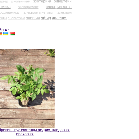
эзотерика
эйнштейн
ергер
школьникам
омика
электричество
эксперимент
тродинамика
электромагнетизм
электрон
эфир
энергия
явления
енты
энергетика
ЙТА:
ревень.рус саженцы редких, плодовых,
ореховых.