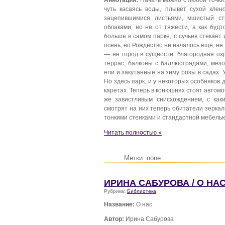
чуть касаясь воды, плывет сухой клен
зацепившимися листьями, мшистый ст
облаками, но не от тяжести, а как буд
больше в самом парке, с сучьев стекает
осень, но Рождество не началось еще, н
— не город в сущности: благородная ох
террас, балконы с баллюстрадами, мезо
ели и закутанные на зиму розы в садах.
Но здесь парк, и у некоторых особняков 
каретах. Теперь в конюшнях стоят автомо
же завистливым снисхождением, с как
смотрят на них теперь обитатели зерка
тонкими стенками и стандартной мебелью
Читать полностью »
Метки: none
ИРИНА САБУРОВА / О НА
Рубрика:
Библиотека
Название:
О нас
Автор:
Ирина Сабурова