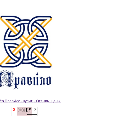
ёр ПравИло - купить. Отзывы, цены.