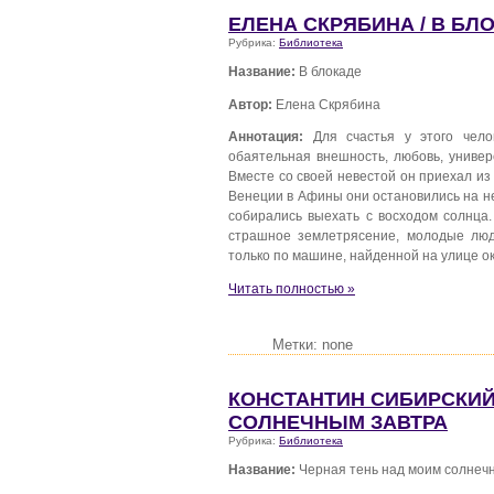
ЕЛЕНА СКРЯБИНА / В БЛ
Рубрика:
Библиотека
Название:
В блокаде
Автор:
Елена Скрябина
Аннотация:
Для счастья у этого чело
обаятельная внешность, любовь, универ
Вместе со своей невестой он приехал из
Венеции в Афины они остановились на не
собирались выехать с восходом солнца.
страшное землетрясение, молодые люд
только по машине, найденной на улице о
Читать полностью »
Метки: none
КОНСТАНТИН СИБИРСКИЙ
СОЛНЕЧНЫМ ЗАВТРА
Рубрика:
Библиотека
Название:
Черная тень над моим солнеч