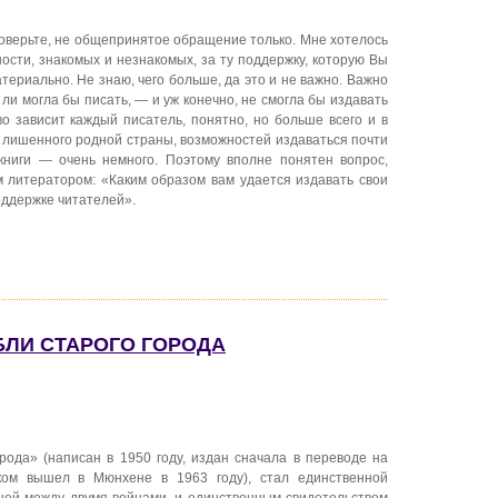
поверьте, не общепринятое обращение только. Мне хотелось
ности, знакомых и незнакомых, за ту поддержку, которую Вы
териально. Не знаю, чего больше, да это и не важно. Важно
 ли могла бы писать, — и уж конечно, не смогла бы издавать
тво зависит каждый писатель, понятно, но больше всего и в
, лишенного родной страны, возможностей издаваться почти
книги — очень немного. Поэтому вполне понятен вопрос,
 литератором: «Каким образом вам удается издавать свои
оддержке читателей».
БЛИ СТАРОГО ГОРОДА
рода» (написан в 1950 году, издан сначала в переводе на
ком вышел в Мюнхене в 1963 году), стал единственной
шей между двумя войнами, и единственным свидетельством