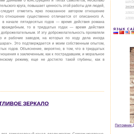
ими данными о конструкциях и типах самолетов, несколько
шауб
ельского круга, повышает ценность этой работы для людей,
экон
 следует отметить ярко показанное автором отношение
элек
то отношение существенно отличается от описанного А.
элем
 в начале пятидесятых годов — время действия романа
враждебным, то в тридцатых годах — время действия
ЯЗЫК СА
 доброжелательным. И эту доброжелательность проявляли
о и рабочие заводов, на которых по ходу дела иногда
шараг». Это подтверждается и моим собственным опытом,
ых годов. Объяснение, вероятно, в том, что в тридцатых
ношения к заключенным, как к пострадавшим, и моральное
нскому режиму, еще не достигло такой глубины, как в
СТЛИВОЕ ЗЕРКАЛО
Питомник Д
 вот, темнозеленый канал, вдали мостик. Совсем медленно,