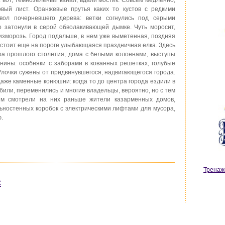
овый лист. Оранжевые прутья каких то кустов с редкими
вол почерневшего дерева: ветки согнулись под серыми
то затонули в серой обволакивающей дымке. Чуть моросит,
 изморозь. Город подальше, в нем уже выметенная, поздняя
е стоит еще на пороге улыбающаяся праздничная елка. Здесь
ра прошлого столетия, дома с белыми колоннами, выступы
нины: особняки с заборами в кованных решетках, голубые
 Улочки сужены от придвинувшегося, надвигающегося города.
даже каменные конюшни: когда то до центра города ездили в
били, переменились и многие владельцы, вероятно, но с тем
им смотрели на них раньше жители казарменных домов,
льностенных коробок с электрическими лифтами для мусора,
.
Тренаж
С