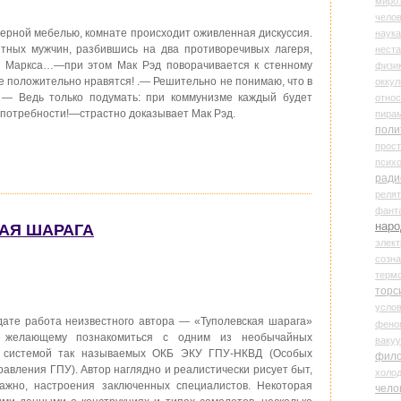
миро
чело
дерной мебелью, комнате происходит оживленная дискуссия.
наука
нтных мужчин, разбившись на два противоречивых лагеря,
нест
а Маркса…—при этом Мак Рэд поворачивается к стенному
физи
е положительно нравятся! .— Решительно не понимаю, что в
оккул
— Ведь только подумать: при коммунизме каждый будет
относ
о потребности!—страстно доказывает Мак Рэд.
пира
поли
прос
психо
ради
реля
фант
наро
КАЯ ШАРАГА
элект
созн
терм
торс
усло
ате работа неизвестного автора — «Туполевская шарага»
фено
, желающему познакомиться с одним из необычайных
ваку
с системой так называемых ОКБ ЭКУ ГПУ-НКВД (Особых
фил
равления ГПУ). Автор наглядно и реалистически рисует быт,
холо
важно, настроения заключенных специалистов. Некоторая
чело