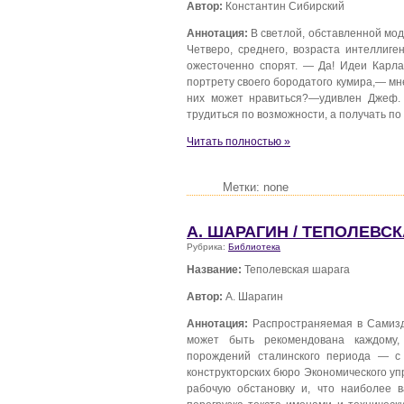
Автор:
Константин Сибирский
Аннотация:
В светлой, обставленной мо
Четверо, среднего, возраста интеллиге
ожесточенно спорят. — Да! Идеи Карл
портрету своего бородатого кумира,— мн
них может нравиться?—удивлен Джеф. 
трудиться по возможности, а получать п
Читать полностью »
Метки: none
А. ШАРАГИН / ТЕПОЛЕВС
Рубрика:
Библиотека
Название:
Теполевская шарага
Автор:
А. Шарагин
Аннотация:
Распространяемая в Самизд
может быть рекомендована каждому
порождений сталинского периода — 
конструкторских бюро Экономического уп
рабочую обстановку и, что наиболее 