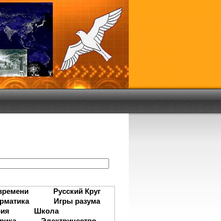
:
времени
Русский Круг
рматика
Игры разума
рия
Школа
рика
Электричество