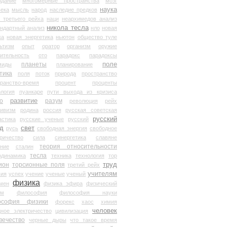
здание
многомерные пространства
мозг
наука
века
мысль
народ
наследие предков
 третьего рейха
наци
неархимедов анализ
никола тесла
андартный анализ
нло
новая
ка
новая энергетика
ньютон
общество туле
ьтизм
опыт
оратор
организм
оружие
ительность
ото
парадокс
парадоксы
планеты
поле
миды
планирование
тика
поля
поток
природа
пространство
транство-время
процент
проценты
логия
пуанкаре
пути выхода из кризиса
о
развитие
разум
революция
рейх
тивизм
родина
россия
русская советская
русский
астика
русские ученые
русский
д
свет
русь
свободная энергия
свободное
ричество
сила
синергетика
славяне
теория относительности
ание
сталин
тесла
одинамика
техника
технология
тор
труд
ион
торсионные поля
третий рейх
учителям
вия
успех
учение
ученые
ученый
физика
мен
физика эфира
физический
ум
философия
философия науки
ософия физики
форекс
хаос
химия
человек
дное электричество
цивилизация
вечество
черные дыры
что такое время