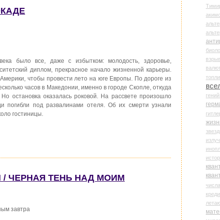
Тими
ОКАДЕ
аки
альте
альт
анти
биоло
взры
века было все, даже с избытком: молодость, здоровье,
валю
ситетский диплом, прекрасное начало жизненной карьеры.
топл
 Америки, чтобы провести лето на юге Европы. По дороге из
все
сколько часов в Македонии, именно в городе Скопле, откуда
гени
 Но остановка оказалась роковой. На рассвете произошло
герм
и погибли под развалинами отеля. Об их смерти узнали
гитле
коло гостиницы.
жизн
звез
излу
иноп
истор
кван
кван
 / ЧЕРНАЯ ТЕНЬ НАД МОИМ
числ
креди
лета
ным завтра
мате