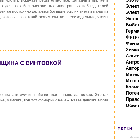
ый фильтр искажает решительно всё. Западный мир не в
Элек
как для всех беспристрастных иностранных наблюдателей
ицей же постоянно делались большие усилия внести в анализ
Элект
, которые советский режим считает необходимыми, чтобы
Экон
Библ
Герм
Физи
Фанта
Хими
Альте
Антр
НЩИНА С ВИНТОВКОЙ
Автор
Мате
Мысл
Косм
Поте
ества, эти мужчины! Им вот все — вынь, да положь. Это как
Прав
не, мамочка, вон тот фонарик с неба». Разве девочка могла
Обья
МЕТКИ:
Аким