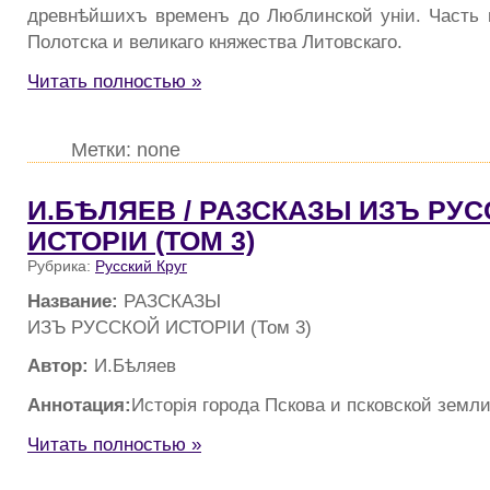
древнѣйшихъ временъ до Люблинской унiи. Часть 
Полотска и великаго княжества Литовскаго.
Читать полностью »
Метки: none
И.БѢЛЯЕВ / РАЗСКАЗЫ ИЗЪ РУ
ИСТОРIИ (ТОМ 3)
Рубрика:
Русский Круг
Название:
РАЗСКАЗЫ
ИЗЪ РУССКОЙ ИСТОРIИ (Том 3)
Автор:
И.Бѣляев
Аннотация:
Исторiя города Пскова и псковской земл
Читать полностью »