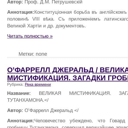
Автор:
Проф. Д.М. Петрушевскiй
Аннотация:
Конституцiонная борьба въ англiйскомъ
половинѣ VIII вѣка. Съ приложенiемъ латинскаг
Великой Хартiи и др. документовъ.
Читать полностью »
Метки: none
О’ФАРРЕЛЛ ДЖЕРАЛЬД / ВЕЛИК
МИСТИФИКАЦИЯ. ЗАГАДКИ ГРО
Рубрика:
Река времени
Название:
ВЕЛИКАЯ МИСТИФИКАЦИЯ. ЗА
ТУТАНХАМОНА.</
Автор:
О’Фаррелл Джеральд </
Аннотация:
Человечество убеждено, что Говард
гробницу Тутанхамона, совершил величайшее архео