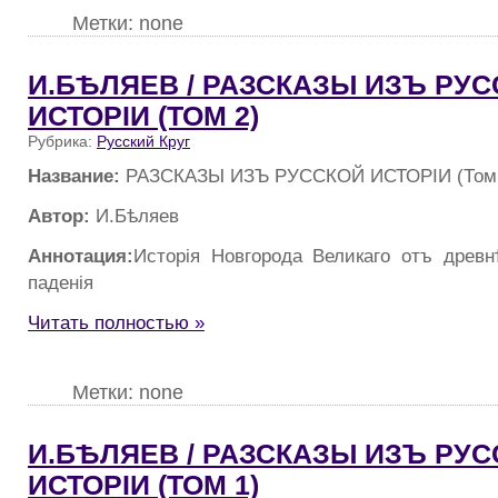
Метки: none
И.БѢЛЯЕВ / РАЗСКАЗЫ ИЗЪ РУ
ИСТОРIИ (ТОМ 2)
Рубрика:
Русский Круг
Название:
РАЗСКАЗЫ ИЗЪ РУССКОЙ ИСТОРIИ (Том 
Автор:
И.Бѣляев
Аннотация:
Исторiя Новгорода Великаго отъ древ
паденiя
Читать полностью »
Метки: none
И.БѢЛЯЕВ / РАЗСКАЗЫ ИЗЪ РУ
ИСТОРIИ (ТОМ 1)