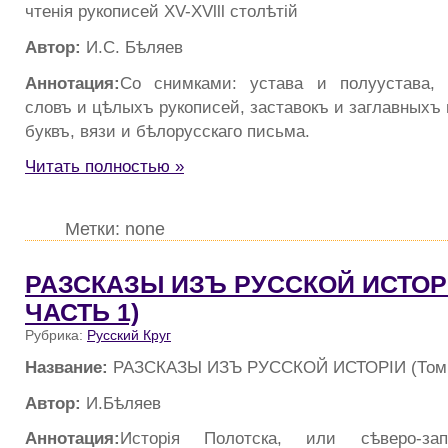
чтенiя рукописей XV-XVlll столѣтiй
Автор:
И.С. Бѣляев
Аннотация:
Со снимками: устава и полуустава, 
словъ и цѣлыхъ рукописей, заставокъ и заглавныхъ
буквъ, вязи и бѣлорусскаго письма.
Читать полностью »
Метки: none
РАЗСКАЗЫ ИЗЪ РУССКОЙ ИСТОРI
ЧАСТЬ 1)
Рубрика:
Русский Круг
Название:
РАЗСКАЗЫ ИЗЪ РУССКОЙ ИСТОРIИ (Том 4
Автор:
И.Бѣляев
Аннотация:
Исторiя Полотска, или сѣверо-за