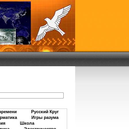
:
времени
Русский Круг
рматика
Игры разума
рия
Школа
рика
Электричество