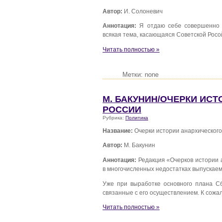
Автор:
И. Солоневич
Аннотация:
Я отдаю себе совершенно я
всякая тема, касающаяся Советской Росо
Читать полностью »
Метки: none
М. БАКУНИН/ОЧЕРКИ ИС
РОССИИ
Рубрика:
Политика
Название:
Очерки истории анархического
Автор:
М. Бакунин
Аннотация:
Редакция «Очерков истории а
в многочисленных недостатках выпускаем
Уже при выработке основного плана С
связанные с его осуществлением. К сож
Читать полностью »