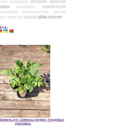
эзотерика
эйнштейн
ергер
школьникам
омика
электричество
эксперимент
тродинамика
электромагнетизм
электрон
эфир
энергия
явления
енты
энергетика
ЙТА:
ревень.рус саженцы редких, плодовых,
ореховых.