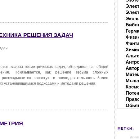
Элек
Элект
Экон
Библ
Герм
ТЕХНИКА РЕШЕНИЯ ЗАДАЧ
Физи
Фанта
адач
Хими
Альте
Антр
тся классы геометрических задач, объединенные общей
Автор
ния. Показывается, как решение весьма сложных
Мате
 раскладывается зачастую в последовательность более
Мысл
их установившимися подходами и методами решения.
Косм
Поте
Прав
Обья
ИМЕТРИЯ
МЕТКИ:
Аким