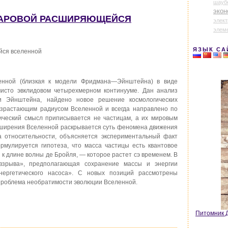
шауб
экон
ШАРОВОЙ РАСШИРЯЮЩЕЙСЯ
элек
элем
ЯЗЫК СА
йся вселенной
нной (близкая к модели Фридмана—Эйнштейна) в виде
чисто эвклидовом четырехмерном континууме. Дан анализ
ти Эйнштейна, найдено новое решение космологических
озрастающим радиусом Вселенной и всегда направлено по
ический смысл приписывается не частицам, а их мировым
асширения Вселенной раскрывается суть феномена движения
а относительности, объясняется экспериментальный факт
рмулируется гипотеза, что масса частицы есть квантовое
к длине волны де Бройля, — которое растет сэ временем. В
взрыва», предполагающая сохранение массы и энергии
нергетического насоса». С новых позиций рассмотрены
проблема необратимости эволюции Вселенной.
Питомник Д