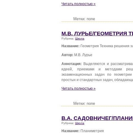
Читать полностью »
Метки: none
М.В. ЛУРЬЕ/ГЕОМЕТРИЯ 
Рубрика:
Школа
Название:
Геометрия Техника решения з
Автор:
М.В. Лурье
Аннотация:
Выделяются и рассматриваю
идеей, приемами и методами реше
экзаменационных задач по геометрии
простых и стандартных задач, обладающ
Читать полностью »
Метки: none
В.А. САДОВНИЧЕГ/ПЛАН
Рубрика:
Школа
Название:
Планиметрия