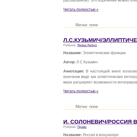
рассказанное). Это изречение можно пони
Читать полностью »
Метки: none
Л.С.КУЗЬМИЧ/ЭЛЛИПТИЧ
Рубрика:
Relata Refero
Название:
Эллиптические функции
Автор:
Л.С.Кузьмич
Аннотация:
В настоящей книге излагаю
конечном виде как эллиптических интегр
мере расширяет возможности интегриров
Читать полностью »
Метки: none
И. СОЛОНЕВИЧ/РОССИЯ 
Рубрика:
Право
Название:
Россия в концлагере