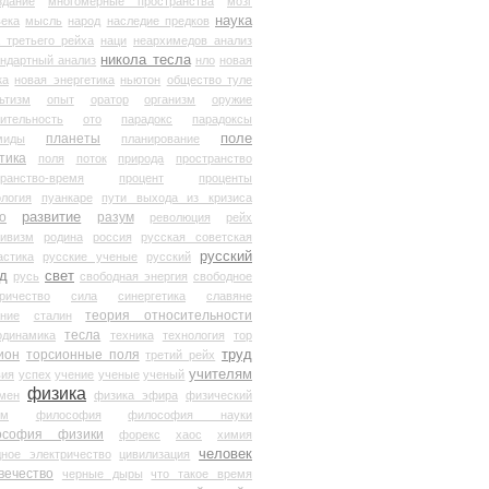
здание
многомерные пространства
мозг
наука
века
мысль
народ
наследие предков
 третьего рейха
наци
неархимедов анализ
никола тесла
андартный анализ
нло
новая
ка
новая энергетика
ньютон
общество туле
ьтизм
опыт
оратор
организм
оружие
ительность
ото
парадокс
парадоксы
планеты
поле
миды
планирование
тика
поля
поток
природа
пространство
транство-время
процент
проценты
логия
пуанкаре
пути выхода из кризиса
о
развитие
разум
революция
рейх
тивизм
родина
россия
русская советская
русский
астика
русские ученые
русский
д
свет
русь
свободная энергия
свободное
ричество
сила
синергетика
славяне
теория относительности
ание
сталин
тесла
одинамика
техника
технология
тор
труд
ион
торсионные поля
третий рейх
учителям
вия
успех
учение
ученые
ученый
физика
мен
физика эфира
физический
ум
философия
философия науки
ософия физики
форекс
хаос
химия
человек
дное электричество
цивилизация
вечество
черные дыры
что такое время