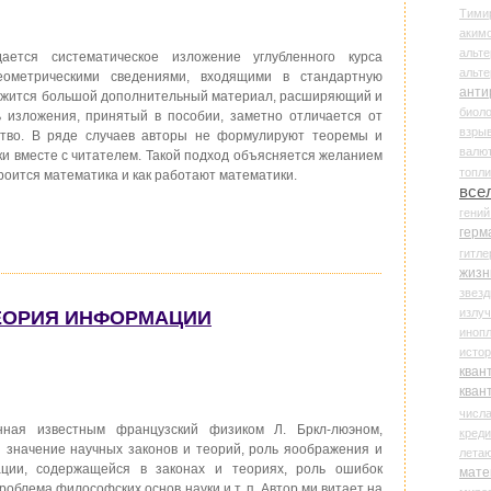
Тими
аки
альте
тся систематическое изложение углубленного курса
альт
еометрическими сведениями, входящими в стандартную
анти
ержится большой дополнительный материал, расширяющий и
биоло
 изложения, принятый в пособии, заметно отличается от
взры
ство. В ряде случаев авторы не формулируют теоремы и
валю
ки вместе с читателем. Такой подход объясняется желанием
топл
троится математика и как работают математики.
все
гени
герм
гитле
жизн
звез
излу
ТЕОРИЯ ИНФОРМАЦИИ
иноп
истор
кван
кван
числ
ная известным французский физиком Л. Бркл-люэном,
креди
и значение научных законов и теорий, роль яоображения и
лета
ции, содержащейся в законах и теориях, роль ошибок
мате
облема философских основ науки и т. п. Автор ми,витает на