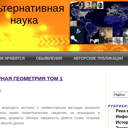
ьтернативная
наука
М НРАВЯТСЯ
ОБЬЯВЛЕНИЯ
АВТОРСКИЕ ПУБЛИКАЦИИ
РНАЯ ГЕОМЕТРИЯ ТОМ 1
1
РУБРИКИ
 возродить интерес к элементарным методам решения
Река 
дены яркие геометрические сведения, не вошедшие в
Инфо
мер, формула Эйлера, окружность девяти точек, теорема
Исто
 многое другое.
Эзоте