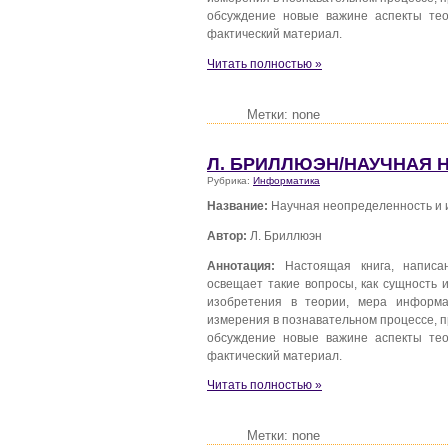
обсуждение новые важине аспекты те
фактический материал.
Читать полностью »
Метки: none
Л. БРИЛЛЮЭН/НАУЧНАЯ 
Рубрика:
Информатика
Название:
Научная неопределенность и
Автор:
Л. Бриллюэн
Аннотация:
Настоящая книга, написан
освещает такие вопросы, как сущность 
изобретения в теории, мера информа
измерения в познавательном процессе, пр
обсуждение новые важине аспекты те
фактический материал.
Читать полностью »
Метки: none