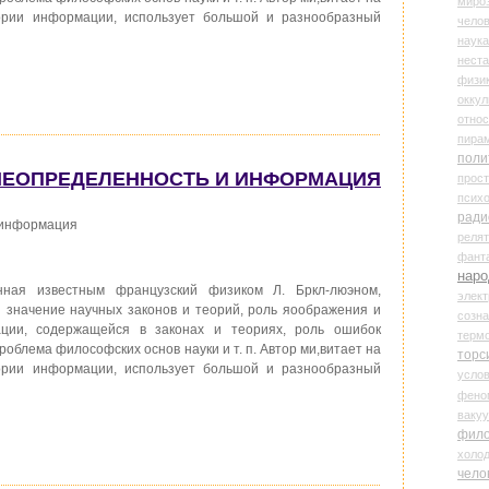
миро
ории информации, использует большой и разнообразный
чело
наука
нест
физи
оккул
относ
пира
поли
НЕОПРЕДЕЛЕННОСТЬ И ИНФОРМАЦИЯ
прос
психо
ради
 информация
реля
фант
наро
ная известным французский физиком Л. Бркл-люэном,
элект
и значение научных законов и теорий, роль яоображения и
созн
ции, содержащейся в законах и теориях, роль ошибок
терм
облема философских основ науки и т. п. Автор ми,витает на
торс
ории информации, использует большой и разнообразный
усло
фено
ваку
фил
холо
чело