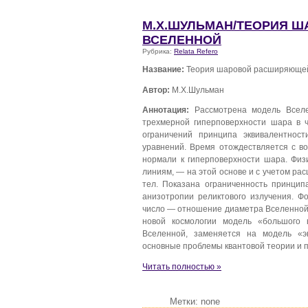
М.Х.ШУЛЬМАН/ТЕОРИЯ 
ВСЕЛЕННОЙ
Рубрика:
Relata Refero
Название:
Теория шаровой расширяюще
Автор:
М.Х.Шульман
Аннотация:
Рассмотрена модель Вселе
трехмерной гиперповерхности шара в 
ограничений принципа эквивалентнос
уравнений. Время отождествляется с в
нормали к гиперповерхности шара. Физ
линиям, — на этой основе и с учетом р
тел. Показана ограниченность принцип
анизотропии реликтового излучения. Фо
число — отношение диаметра Вселенной 
новой космологии модель «большого 
Вселенной, заменяется на модель «э
основные проблемы квантовой теории и 
Читать полностью »
Метки: none