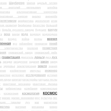
Шаубергер
рязев
Шипов
адольф гитлер
мов анатолий евгеньевич
алгебра
рнатива
альтернативная энергетика
ернативная энергия
анализ
аненербе
релятивизм
арифметика
археология
атом
гия развития
биофизика
богатство
большой
вакуум
в
борьба русского народа
будущее
века
вода
та
вихри
водород
водородное
время
иво
воздух
война
волны
ленная
гений
вуз
гейзенберг
генератор
геометрия
й электричества
геология
ания
германский народ
германский рейх
гравитация
деньги
дух
р
двигатель
диск
ь
закон
загадки
загадочное
задания
заряд
земля
ды
здоровье
землетрясения
знания
инженер
чение
изобретения
импульс
исследования
ланетяне
интеллект
история
ия науки
капитал
катастрофы
катушка теслы
т
квантовая механика
квантовая физика
ты
кибернетика
колебания
комплексные
космос
космология
а
космогония
т
кризис
кризис экономики
круг
культура
лес
ющие тарелки
луч
маг
магнетизм
матика
материя
механика
микро