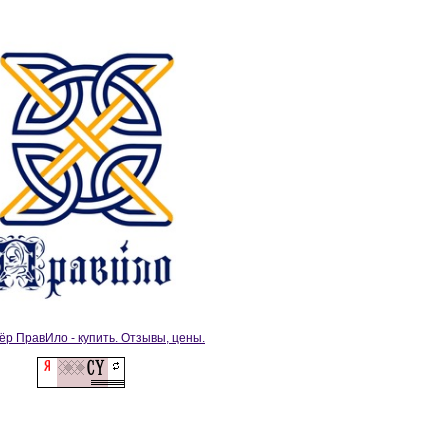
ёр ПравИло - купить. Отзывы, цены.