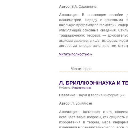
Автор:
В.А. Садовничег
Аннотация:
В настоящем пособии дае
планиметрии. Наряду с основными г
школьную программу по геометрии, сод
углубляющий основные сведения. Стиль
традиционного: теорема — доказатель
аксиомы заранее, а ищут их формулиров
авторов дать представление о том, как с
Читать полностью »
Метки: none
Л. БРИЛЛЮЭН/НАУКА И 
Рубрика:
Информатика
Название:
Наука и теория информации
Автор:
Л. Бриллюэн
Аннотация:
Настоящая книга, написан
освещает такие вопросы, как сущность 
изобретения в теории, мера информа
измерения в познавательном процессе, пр