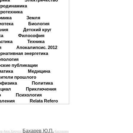
тродинамика
ротехника
омика
Земля
иотека
Биология
ания
Детский круг
ка
Философия
стика
Техника
я
Апокалипсис. 2012
рнативная энергетика
опология
ские публикации
матика
Медицина
ители прошлого
офизика
Политика
нциал
Приключения
о
Психология
вления
Relata Refero
Бахарев Ю.П.
ов
Аюр Кирусс
Кастерин