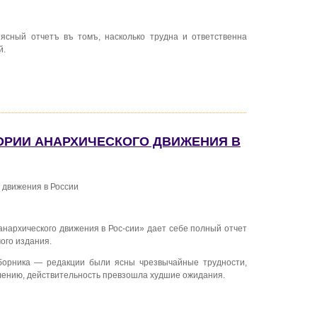
сный отчетъ въ томъ, насколько трудна и ответственна
й.
ТОРИИ АНАРХИЧЕСКОГО ДВИЖЕНИЯ В
 движения в России
нархического движения в Рос-сии» дает себе полный отчет
ого издания.
борника — редакции были ясны чрезвычайные трудности,
алению, действительность превзошла худшие ожидания.