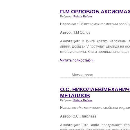
П.М ОРЛОВ/ОБ АКСИОМА
Рубрика:
Relata Refero
Название:
Об аксиомах геометрии вообщ
Автор:
П.М Орлов
Аннотация:
В книге кратко изложены в
линий. Доказан V постулат Евклида на о
многоугольника. Книга предназначена дл
Читать полностью »
Метки: none
О.С. НИКОЛАЕВ/МЕХАНИ
МЕТАЛЛОВ
Рубрика:
Relata Refero
Название:
Механические свойства жидки
Автор:
О.С. Николаев
Аннотация:
Эта книга продолжает сер