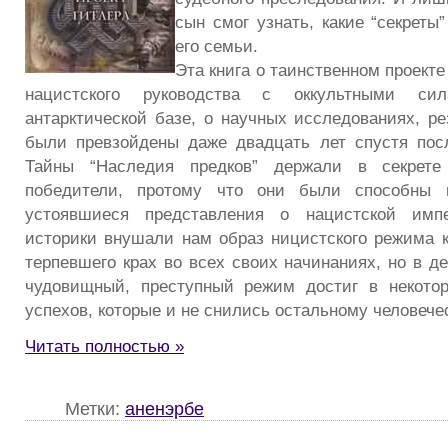
сын смог узнать, какие “секреты
его семьи.
Эта книга о таинственном проекте
нацистского руководства с оккультными си
антарктической базе, о научных исследованиях, ре
были превзойдены даже двадцать лет спустя пос
Тайны “Наследия предков” держали в секрет
победители, протому что они были способны п
устоявшиеся представления о нацистской имп
историки внушали нам образ ницистского режима ка
терпевшего крах во всех своих начинаниях, но в д
чудовищный, преступный режим достиг в некотор
успехов, которые и не снились остальному человече
Читать полностью »
Метки:
аненэрбе