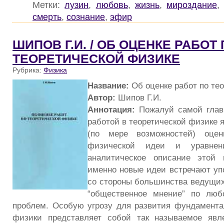
Метки:
лузин
,
любовь
,
жизнь
,
мироздание
смерть
,
сознание
,
эфир
ШИПОВ Г.И. / ОБ ОЦЕНКЕ РАБОТ
ТЕОРЕТИЧЕСКОЙ ФИЗИКЕ
Рубрика:
Физика
Название:
Об оценке работ по те
Автор:
Шипов Г.И.
Аннотация:
Пожалуй самой главн
работой в теоретической физике 
(по мере возможностей) оцен
физической идеи и уравнен
аналитическое описание этой 
именно новые идеи встречают уп
со стороны большинства ведущи
“общественное мнение” по лю
проблем. Особую угрозу для развития фундамента
физики представляет собой так называемое явле