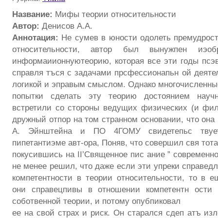
Название:
Мифы теории относительности
Автор:
Денисов А.А.
Аннотация:
Не сумев в юности одолеть премудрост
относительности, автор был вынужпен иэоб
информаиионнуютеорию, которая все эти годы псэ
справля тъся с задачами прсфессионапьн ой деятел
логикой и эправым смыслом. Однако многочисленны
попытки сделать эту теорию достоянием научн
встретили со стороны ведущих физических (и фи
дружный отпор на том странном основании, что она
А. Эйнштейна и ПО 4ГОМУ свидетепьс твуе
пипетантиэме авт-ора, Поняв, что совершил свя тота
покусившись на II’Священное пис ание ” современн
не менее решил, что даже если эти упреки справед
компетентности в теории относительности, то в 
они справецпивы в отношении компетентн ости 
соботвенной теории, и потому опубпиковал
ее на свой страх и риск. Он старался сдеп атъ из