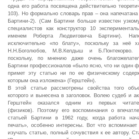
одна его работа посвящена действительно теорети
103). Но формально словарь прав – она напечатана
Бартини-2). (Сам Бартини больше известен узком
специалистов как конструктор 10 экспериментал
именем Роберта Людвиговича Бартини). Нап
исключительно «по блату», поскольку за неё х
Н.Н.Боголюбов, М.В.Келдыш и Б.Понтекорво. 
поскольку, по мнению даже очень благожелате
Бартини профессионалов «было ясно, что ни один ф
примет эту статью ни по ее физическому содерж
которым она изложена» (Герштейн).
В этой статье рассмотрены свойства того объек
которого и вынесена в заголовок. Волею судеб и а
Герштейн оказался одним из первых читател
(физиков). Поэтому его воспоминания о впечатл
статьей Бартини в 1962 году, когда работа нач
печать», особенно интересны. Вот что вспоминает
изучать статью, полный сочувствия к ее автору. Ст