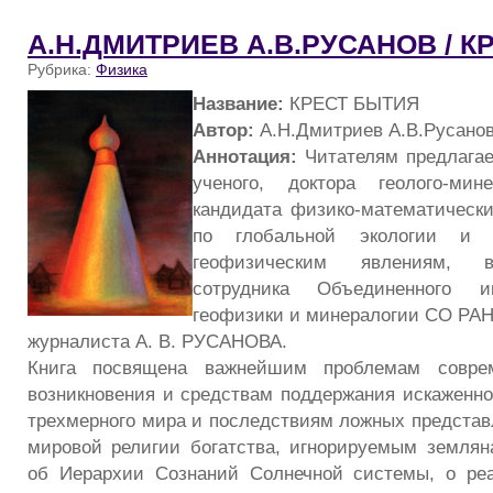
А.Н.ДМИТРИЕВ А.В.РУСАНОВ / К
Рубрика:
Физика
Название:
КРЕСТ БЫТИЯ
Автор:
А.Н.Дмитриев А.В.Русано
Аннотация:
Читателям предлагает
ученого, доктора геолого-мине
кандидата физико-математически
по глобальной экологии и б
геофизическим явлениям, в
сотрудника Объединенного ин
геофизики и минералогии СО РА
журналиста А. В. РУСАНОВА.
Книга посвящена важнейшим проблемам соврем
возникновения и средствам поддержания искаженно
трехмерного мира и последствиям ложных представ
мировой религии богатства, игнорируемым земля
об Иерархии Сознаний Солнечной системы, о ре