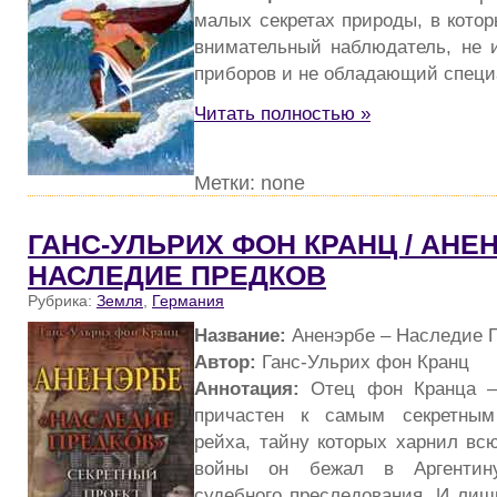
малых секретах природы, в котор
внимательный наблюдатель, не 
приборов и не обладающий спец
Читать полностью »
Метки: none
ГАНС-УЛЬРИХ ФОН КРАНЦ / АНЕ
НАСЛЕДИЕ ПРЕДКОВ
Рубрика:
Земля
,
Германия
Название:
Аненэрбе – Наследие 
Автор:
Ганс-Ульрих фон Кранц
Аннотация:
Отец фон Кранца –
причастен к самым секретным
рейха, тайну которых харнил вс
войны он бежал в Аргентину
судебного преследования. И лиш