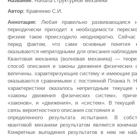
Название:
Начала структурной механики
Автор:
Кравченко С.И.
Аннотация:
Любая правильно развивающаяся н
периодически приходит к необходимости пересмо
физике такое происходило неоднократно. Сейчас
перед фактом, что сами основные понятия к
оказываются непригодными для описания наблюдае
Квантовая механика (волновая механика) — теор
способ описания и законы движения физических 
величины, характеризующие систему и имеющие ра
оказываются сравнимыми с постоянной Планка h. Н
характеристики оказалось непригодным текущее 
«законы движения физических систем», прич
«законов», и «движения», и «систем». В текущей 
связь вероятностного описания состояния и
определенного результата испытания. В собс
квантовой механики результатом является конечна
Конкретные выпадения результатов в нем не на