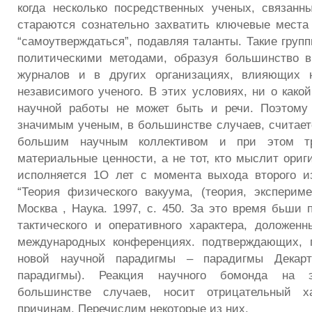
когда несколько посредственных ученых, связанны
стараются сознательно захватить ключевые места
“самоутверждаться”, подавляя таланты. Такие груп
политическими методами, образуя большинство в
журналов и в других организациях, влияющих 
независимого ученого. В этих условиях, ни о како
научной работы не может быть и речи. Поэтому
значимым ученым, в большинстве случаев, считаетс
большим научным коллективом и при этом тр
материальные ценности, а не тот, кто мыслит ориг
исполняется 1О лет с момента выхода второго и
“Теория физического вакуума, (теория, экспериме
Москва , Наука. 1997, с. 450. За это время бьши 
тактического и оперативного характера, доложен
международных конференциях. подтверждающих, 
новой научной парадигмы – парадигмы Декарт
парадигмы). Реакция научного бомонда на 
большинстве случаев, носит отрицательный х
причинам. Перечислим некоторые из них.