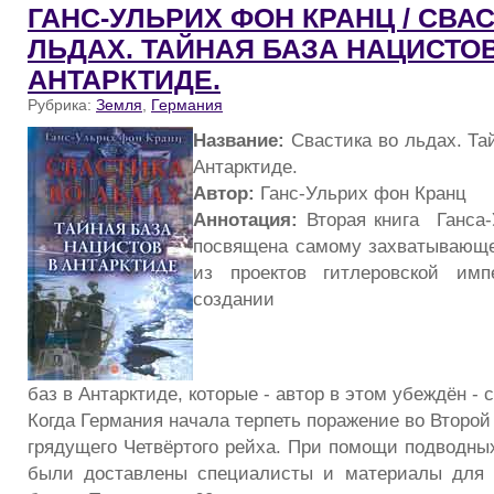
ГАНС-УЛЬРИХ ФОН КРАНЦ / СВА
ЛЬДАХ. ТАЙНАЯ БАЗА НАЦИСТОВ
АНТАРКТИДЕ.
Рубрика:
Земля
,
Германия
Название:
Свастика во льдах. Та
Антарктиде.
Автор:
Ганс-Ульрих фон Кранц
Аннотация:
Вторая книга Ганса-
посвящена самому захватывающе
из проектов гитлеровской им
создании се
баз в Антарктиде, которые - автор в этом убеждён -
Когда Германия начала терпеть поражение во Второй
грядущего Четвёртого рейха. При помощи подводных
были доставлены специалисты и материалы для п