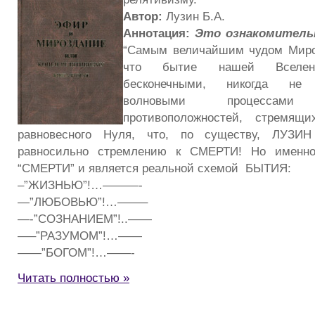
Автор:
Лузин Б.А.
Аннотация:
Это ознакомитель
“Самым величайшим чудом Мироз
что бытие нашей Вселенн
бесконечными, никогда не 
волновыми процессам
противоположностей, стремя
равновесного Нуля, что, по существу, ЛУЗИН
равносильно стремлению к СМЕРТИ! Но именно
“СМЕРТИ” и является реальной схемой БЫТИЯ:
–”ЖИЗНЬЮ”!…———-
—”ЛЮБОВЬЮ”!…——–
—-”СОЗНАНИЕМ”!..——
—–”РАЗУМОМ”!…——
——”БОГОМ”!…——-
Читать полностью »