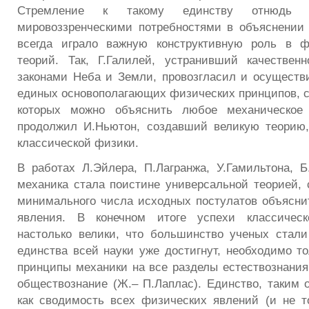
Стремление к такому единству отнюдь н
мировоззренческими потребностями в объяснении
всегда играло важную конструктивную роль в 
теорий. Так, Г.Галилей, устранивший качествен
законами Неба и Земли, провозгласил и осуществ
единых основополагающих физических принципов, 
которых можно объяснить любое механическое 
продолжил И.Ньютон, создавший великую теорию
классической физики.
В работах Л.Эйлера, П.Лагранжа, У.Гамильтона, Б
механика стала поистине универсальной теорией, 
минимального числа исходных постулатов объясни
явления. В конечном итоге успехи классичес
настолько велики, что большинство ученых стали
единства всей науки уже достигнут, необходимо то
принципы механики на все разделы естествознания,
обществознание (Ж.– П.Лаплас). Единство, таким 
как сводимость всех физических явлений (и не т