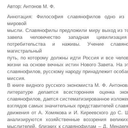
Автор: Антонов М. Ф.
Аннотация: Философия славянофилов одно из
мировой
мысли. Славянофилы предложили миру выход из тог
завела человечество западная цивилиза
потребительства и наживы. Учение славяно
магистральный
путь, по которому должны идти Россия и все челов
жизни на основе вечных истин Нового Завета. На э
славянофилов, русскому народу принадлежит особа
миссия.
В книге видного русского экономиста М. Ф. Антоно
литературе делается всесторонняя оценка эко
славянофилов, дается систематизированное изложе
взглядов самых значительных представителей слав
движения от А. Хомякова и И. Киреевского до С. Ш
анализируются хозяйственные воззрения велики
мыслителей, близких к славянофилам – Д. Менделе