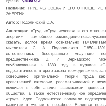
Рубрика:
Русский Круг
Название:
ТРУД ЧЕЛОВЕКА И ЕГО ОТНОШЕНИЕ 
ЭНЕРГИИ
Автор:
Подолинский С.А.
Аннотация:
«Труд ч«Труд человека и его отношен
энергии» — важнейшее произведение незаслуженно
сказать, долгое время сознательно замалчиваем
мыслителя С. А. Подолинского [1850—189
естественника, бесстрашного «научного но
предшественника В. И. Вернадского. Мон
опубликованная в 1880 году в журнале «Сл
недостаточность второго закона термодинамики; за
совершенно оригинальной теории труда как
нравственной категории, рассматриваемой с пози
включает в себя анализ взаимосвязи процесса
общества, а также естественнонаучное определе
«труд». Идеи Подолинского получили подтверж
развитие в учении о ноосфере. Является перв