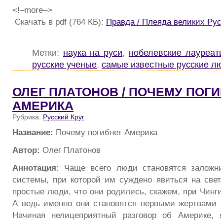
<!–more–>
Скачать в pdf (764 КБ):
Правда / Плеяда великих Ру
Метки:
наука на руси
,
нобелевские лауреат
русские ученые
,
самые известные русские л
ОЛЕГ ПЛАТОНОВ / ПОЧЕМУ ПОГ
АМЕРИКА
Рубрика:
Русский Круг
Название:
Почему погибнет Америка
Автор:
Олег Платонов
Аннотация:
Чаще всего люди становятся заложн
системы, при которой им суждено явиться на свет
простые люди, что они родились, скажем, при Чинг
А ведь именно они становятся первыми жертвами
Начиная нелицеприятный разговор об Америке, я