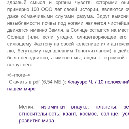
здравый смысл и органы чувств, которыми они
примерно 100 ООО лет своей истории, являются 
даже обманчивыми слугами разума. Вдруг выясни
незыблемости почвы под ногами является чистейше
движется именно Земля, а Солнце остается на мест
Солнце (или, если угодно, олицетворяющее его 
сияющему Фаэтону на своей колеснице или ацтекско
лю, бегутцему над древним Тенотчитланом) в дейс
было неподвижно, а именно мы, люди, с огромной 
вокруг него.
<!–more–>
Скачать в pdf (6,54 МБ ):
Флауэрс Ч. / 10 положени
нашем мире
Метки:
изюминки внауке
,
планеты
,
з
относительность
,
квант
,
космос
,
солнце
,
ус
развития мира