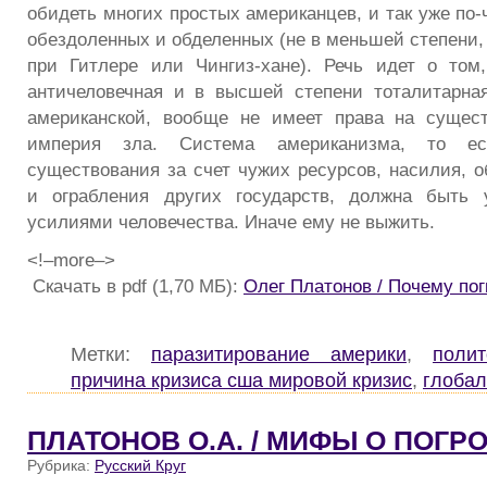
обидеть многих простых американцев, и так уже по
обездоленных и обделенных (не в меньшей степени
при Гитлере или Чингиз-хане). Речь идет о том,
античеловечная и в высшей степени тоталитарна
американской, вообще не имеет права на сущест
империя зла. Система американизма, то ест
существования за счет чужих ресурсов, насилия, о
и ограбления других государств, должна быть
усилиями человечества. Иначе ему не выжить.
<!–more–>
Скачать в pdf (1,70 МБ):
Олег Платонов / Почему по
Метки:
паразитирование америки
,
полит
причина кризиса сша мировой кризис
,
глоба
ПЛАТОНОВ О.А. / МИФЫ О ПОГР
Рубрика:
Русский Круг