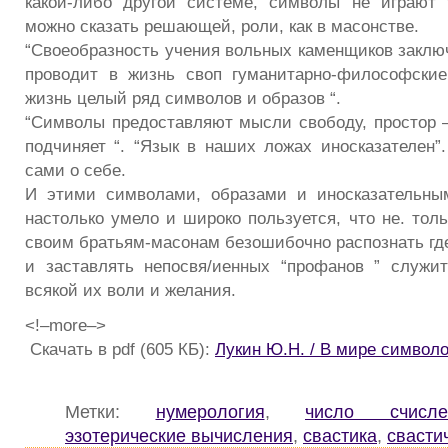
какой-либо другой системе, символы не играют 
можно сказать решающей, роли, как в масонстве.
“Своеобразность учения вольных каменщиков заключ
проводит в жизнь своп гуманитарно-философские
жизнь целый ряд символов и образов “.
“Символы предоставляют мысли свободу, простор –
подчиняет “. “Язык в наших ложах иносказателен”.
сами о себе.
И этими символами, образами и иносказательны
настолько умело и широко пользуется, что не. тол
своим братьям-масонам безошибочно распознать где 
и заставлять непосвя/иенных “профанов ” служи
всякой их воли и желания.
<!–more–>
Скачать в pdf (605 КБ):
Лукин Ю.Н. / В мире символ
Метки:
нумерология
,
число счисле
эзотерические вычисления
,
свастика
,
свасти