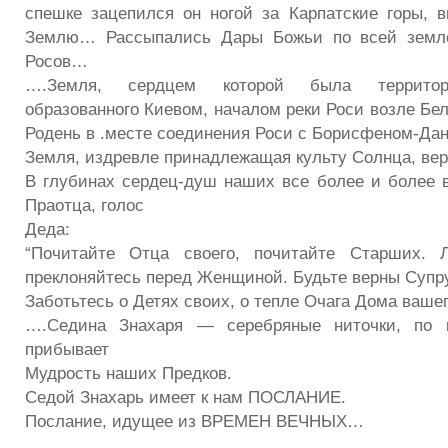
спешке зацепился он ногой за Карпатские горы,
Землю… Рассыпались Дары Божьи по всей зем
Росов…
….Земля, сердцем которой была территория
образованного Киевом, началом реки Роси возле Бе
Родень в .месте соединения Роси с Борисфеном-Да
Земля, издревле принадлежащая культу Солнца, вер
В глубинах сердец-душ наших все более и более в
Праотца, голос
Деда:
“Почитайте Отца своего, почитайте Старших. 
преклоняйтесь перед Женщиной. Будьте верны Супр
Заботьтесь о Детях своих, о тепле Очага Дома ваш
….Седина Знахаря — серебряные ниточки, по 
прибывает
Мудрость наших Предков.
Седой Знахарь имеет к нам ПОСЛАНИЕ.
Послание, идущее из ВРЕМЕН ВЕЧНЫХ…