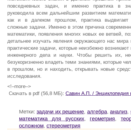
повседневных задач, и именно практика в зна
руководила всем дальнейшим развитием математи
как и в далеком прошлом, практика выдвигает
сложные задачи. Именно в этом причина современно
математики, появления многих новых ее ветвей, п
детальнее изучать явления окружающего нас мира 
практические задачи, которые неизбежно возникают 
инженерного дела и науки. Чтобы решить их, не
безукоризненно владеть теми знаниями, которые че
в прошлом, но и находить, открывать новые средс
исследования.
<!–more–>
Скачать в pdf (56,8 МБ):
Савин А.П. / Энциклопедия
Метки:
задачи их решение
,
алгебра
,
анализ
,
математика для русских
,
геометрия
,
тео
осложном
,
стереометрия