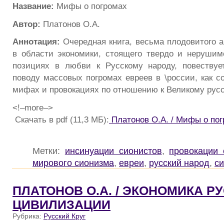
Название:
Мифы о погромах
Автор:
Платонов О.А.
Аннотация:
Очередная книга, весьма плодовитого а
в области экономики, стоящего твердо и нерушим
позициях в любви к Русскому народу, повествуе
поводу массовых погромах евреев в \россии, как с
мифах и провокациях по отношению к Великому русс
<!–more–>
Скачать в pdf (11,3 МБ):
Платонов О.А. / Мифы о по
Метки:
инсинуации сионистов
,
провокации 
мирового сионизма
,
евреи
,
русский народ
,
с
ПЛАТОНОВ О.А. / ЭКОНОМИКА Р
ЦИВИЛИЗАЦИИ
Рубрика:
Русский Круг