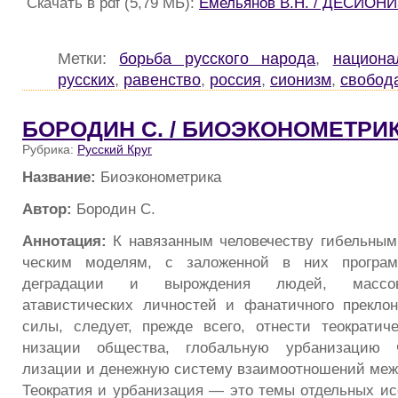
Скачать в pdf (5,79 МБ):
Емельянов В.Н. / ДЕСИОН
Метки:
борьба русского народа
,
национа
русских
,
равенство
,
россия
,
сионизм
,
свобод
БОРОДИН С. / БИОЭКОНОМЕТРИ
Рубрика:
Русский Круг
Название:
Биоэконометрика
Автор:
Бородин С.
Аннотация:
К навязанным человечеству гибельным
ческим моделям, с заложенной в них программ
деградации и вырождения людей, массов
атавистических личностей и фанатичного прекло
силы, следует, прежде всего, отнести теократич
низации общества, глобальную урбанизацию ч
лизации и денежную систему взаимоотношений ме
Теократия и урбанизация — это темы отдельных ис