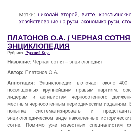
Метки:
николай второй
,
витте
,
крестьянски
хозяйствование на руси
,
экономика руси
,
сто
ПЛАТОНОВ О.А. / ЧЕРНАЯ СОТНЯ
ЭНЦИКЛОПЕДИЯ
Рубрика:
Русский Круг
Название:
Черная сотня – энциклопедия
Автор:
Платонов О.А.
Аннотация:
Энциклопедия включает около 400 с
посвященных крупнейшим правым партиям, союз
лидерам и активистам черносотенного движен
местным черносотенным периодическим изданиям. 
попытка систематизировать и представи
энциклопедическом виде накопленные исторически
cотне. Помимо уже известных специалистам фа