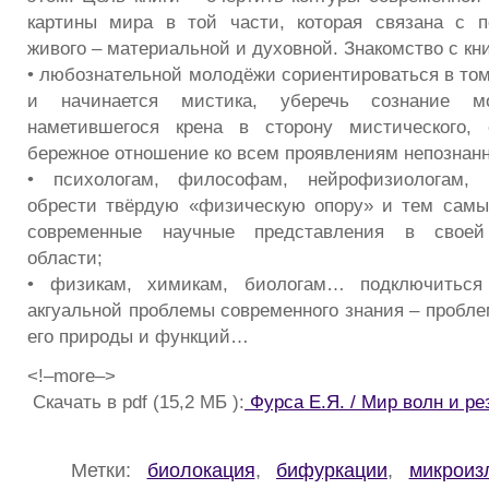
картины мира в той части, которая связана с 
живого – материальной и духовной. Знакомство с кн
• любознательной молодёжи сориентироваться в том,
и начинается мистика, уберечь сознание 
наметившегося крена в сторону мистического,
бережное отношение ко всем проявлениям непознанн
• психологам, философам, нейрофизиологам, 
обрести твёрдую «физическую опору» и тем сам
современные научные представления в своей
области;
• физикам, химикам, биологам… подключитьс
акгуальной проблемы современного знания – пробле
его природы и функций…
<!–more–>
Скачать в pdf (15,2 МБ ):
Фурса Е.Я. / Мир волн и ре
Метки:
биолокация
,
бифуркации
,
микроиз