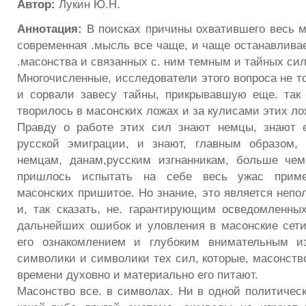
Автор:
Лукин Ю.Н.
Аннотация:
В поисках причины охватившего весь м
современная .мысль все чаще, и чаще останавливае
.масонства и связанных с. ним темным и тайных сил
Многочисленные, исследователи этого вопроса не т
и сорвали завесу тайны, прикрывавшую еще. так 
творилось в масонских ложах и за кулисами этих ло
Правду о работе этих сил знают немцы, знают е
русской эмиграции, и знают, главным образом, 
немцам, данам,русским изгнанникам, больше чем
пришлось испытать на себе весь ужас приме
масонских пришитое. Но знание, это является непо
и, так сказать, не. гарантирующим осведомленны
дальнейших ошибок и уловления в масонские сети
его ознакомлением и глубоким внимательным и
символики и символики тех сил, которые, масонств
времени духовно и материально его питают.
Масонство все. в символах. Ни в одной политическ