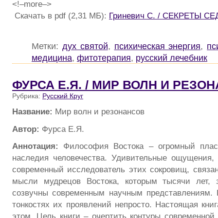
<!–more–>
Скачать в pdf (2,31 МБ):
Гриневич С. / СЕКРЕТЫ С
Метки:
дух святой
,
психическая энергия
,
пс
медицина
,
фитотерапия
,
русский лечебник
ФУРСА Е.Я. / МИР ВОЛН И РЕЗО
Рубрика:
Русский Круг
Название:
Мир волн и резонансов
Автор:
Фурса Е.Я.
Аннотация:
Философия Востока – огромный пласт
наследия человечества. Удивительные ощущения,
современный исследователь этих сокровищ, связан
мысли мудрецов Востока, которым тысячи лет, 
созвучны современным научным представлениям. 
тонкостях их проявлений непросто. Настоящая книг
этом. Цель книги – очертить контуры современной 