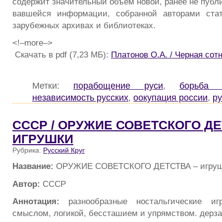
содержит значительный объем новой, ранее не публ
вавшейся информации, собранной авторами ста
зарубежных архивах и библиотеках.
<!–more–>
Скачать в pdf (7,23 МБ):
Платонов О.А. / Черная сот
Метки:
порабощение руси
,
борьба 
независимость русских
,
оокупация россии
,
ру
СССР / ОРУЖИЕ СОВЕТСКОГО ДЕ
ИГРУШКИ
Рубрика:
Русский Круг
Название:
ОРУЖИЕ СОВЕТСКОГО ДЕТСТВА – игру
Автор:
СССР
Аннотация:
разнообразные ностальгические и
смыслом, логикой, бессташием и упрямством. дерза