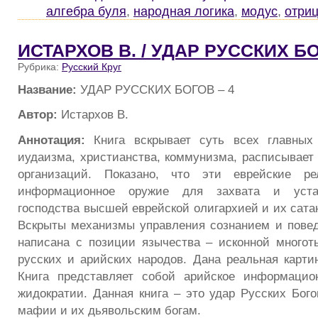
алгебра буля
,
народная логика
,
модус
,
отри
ИСТАРХОВ В. / УДАР РУССКИХ БО
Рубрика:
Русский Круг
Название:
УДАР РУССКИХ БОГОВ – 4
Автор:
Истархов В.
Аннотация:
Книга вскрывает суть всех главных 
иудаизма, христианства, коммунизма, расписывает 
организаций. Показано, что эти еврейские ре
информационное оружие для захвата и уста
господства высшей еврейской олигархией и их сата
Вскрыты механизмы управления сознанием и пове
написана с позиции язычества – исконной многот
русских и арийских народов. Дана реальная карти
Книга представляет собой арийское информацио
жидократии. Данная книга – это удар Русских Бого
мафии и их дьявольским богам.