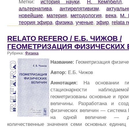
Метки:
история науки
,
Н. Кемпбелл
альтернатива
,
антирелятивизм
,
актуальн
новейшие
,
материя
,
методология
,
века
,
М. 
теория эфира
,
физика
,
ученые
,
эфир
,
relata r
RELATO REFERO / Е.Б. ЧИЖОВ /
ГЕОМЕТРИЗАЦИЯ ФИЗИЧЕСКИХ 
Рубрика:
Физика
Название:
Геометризация физиче
Автор:
Е.Б. Чижов
Аннотация:
На основании гип
стационарности наблюда
геометризованы основные и про
величины. Разработана и соз
физических величин — система L
на одной величине — дл
количественные значения семи основных единиц