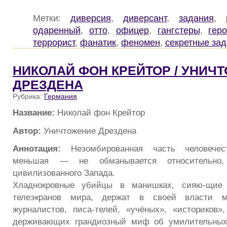
Метки:
диверсия
,
диверсант
,
задания
,
одаренный
,
отто
,
офицер
,
гангстеры
,
гер
террорист
,
фанатик
,
феномен
,
секретные за
НИКОЛАЙ ФОН КРЕЙТОР / УНИЧ
ДРЕЗДЕНА
Рубрика:
Германия
Название:
Николай фон Крейтор
Автор:
Уничтожение Дрездена
Аннотация:
Незомбированная часть человечес
меньшая — не обманывается относительно, 
цивилизованного Запада.
Хладнокровные убийцы в манишках, сияю-щие
телеэкранов мира, держат в своей власти 
журналистов, писа-телей, «учёных», «историков
держивающих грандиозный миф об умилительных