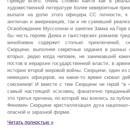
Прежде всего, очень сложно найти как в реаль
художественной литературе более невероятные прик
выпали на долю этого офицера СС личности, к 
англичан и американцев, так и не сумевшей реализ
Освобождение Муссолини и занятие Замка на Горе 
бы честь героям Дюма и гангстерских романов трид
кинобоевик содержит столько приключений, с
Скорцени, выполняя секретные задания в разных 
вторых, редко когда человек, не занимавший каки
постов в иерархии государственной власти, в армии
истории второй мировой войны. Скорцени, один из 
немецких офицеров, на какое-то время сковал де
союзников! И вместе с тем Скорцени не герой “в 
самый настоящий эсэсовец, фанатично преданный
это третья причина, по которой мы взялись за публ
Феномен Скорцени кристаллизация духа национал
опасной и заразной форме.
Читать полностью »