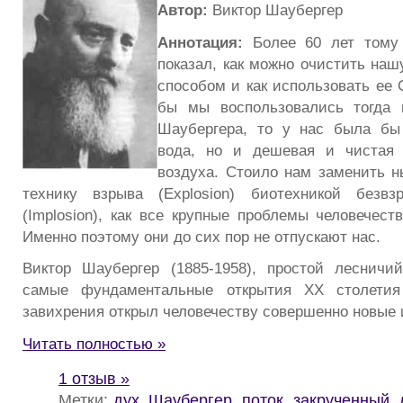
Автор:
Виктор Шаубергер
Аннотация:
Более 60 лет тому 
показал, как можно очистить наш
способом и как использовать ее
бы мы воспользовались тогда 
Шаубергера, то у нас была бы
вода, но и дешевая и чистая
воздуха. Стоило нам заменить 
технику взрыва (Explosion) биотехникой безвз
(Implosion), как все крупные проблемы человечес
Именно поэтому они до сих пор не отпускают нас.
Виктор Шаубергер (1885-1958), простой лесничий
самые фундаментальные открытия XX столетия
завихрения открыл человечеству совершенно новые 
Читать полностью »
1 отзыв »
Метки:
дух
,
Шаубергер
,
поток
,
закрученный
,