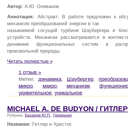
Автор:
А.Ю. Олеванов
Аннотация:
Абстракт: В работе предложен к об
механизм преобразований энергии в так
называемой сосущей турбине Шаубергера и близ
устройств. Механизм рассматривается в контекс
динамике функциональных систем в распр
произвольной природы.
Читать полностью »
1 отзыв »
Метки:
динамика
,
Шаубергер
,
преобразов
микро
,
макро
,
механизм
,
функциони
удивительное
,
уникальное
MICHAEL А. DE BUDYON / ГИТЛЕ
Рубрика:
Бахарев Ю.П.
,
Германия
Название:
Гитлер и Христос