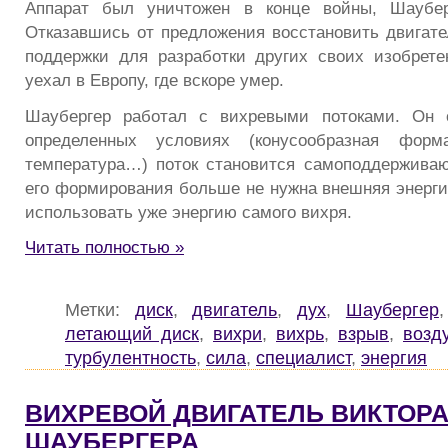
Аппарат был уничтожен в конце войны, Шаубе
Отказавшись от предложения восстановить двигате
поддержки для разработки других своих изобрете
уехал в Европу, где вскоре умер.
Шаубергер работал с вихревыми потоками. Он 
определенных условиях (конусообразная форма
температура…) поток становится самоподдержива
его формирования больше не нужна внешняя энергия
использовать уже энергию самого вихря.
Читать полностью »
Метки:
диск
,
двигатель
,
дух
,
Шаубергер
летающий диск
,
вихри
,
вихрь
,
взрыв
,
возд
турбулентность
,
сила
,
специалист
,
энергия
ВИХРЕВОЙ ДВИГАТЕЛЬ ВИКТОР
ШАУБЕРГЕРА