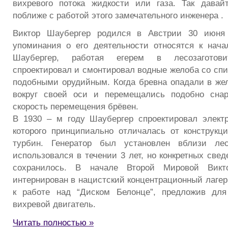
вихревого потока жидкости или газа. Так давай
поближе с работой этого замечательного инженера .
Виктор Шаубергер родился в Австрии 30 июня 
упоминания о его деятельности относятся к начал
Шаубергер, работая егерем в лесозаготови
спроектировал и смонтировал водные желоба со сп
подобными орудийным. Когда бревна опадали в же
вокруг своей оси и перемещались подобно снар
скорость перемещения брёвен.
В 1930 – м году Шаубергер спроектировал электр
которого принципиально отличалась от конструк
турбин. Генератор был установлен вблизи ле
использовался в течении 3 лет, но конкретных свед
сохранилось. В начале Второй Мировой Вик
интернирован в нацистский концентрационный лагер
к работе над “Диском Белонце”, предложив для
вихревой двигатель.
Читать полностью »