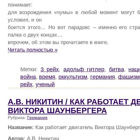
понимает:
для возрождения «чумы» в любой момент могут б
условия, и он
боится этого… Но вот парадокс – именно его стра
палка о двух концах…
впрочем, об этом вы прочитаете в книге.
Читать полностью »
Метки:
3 рейх
,
адольф гитлер
,
битва
,
нац
война
,
время
,
оккультизм
,
германия
,
фашизм
рейх
,
ученый
А.В. НИКИТИН / КАК РАБОТАЕТ 
ВИКТОРА ШАУНБЕРГЕРА
Рубрика:
Германия
Название:
Как работает двигатель Виктора Шаунбер
Автор:
А.В. Никитин