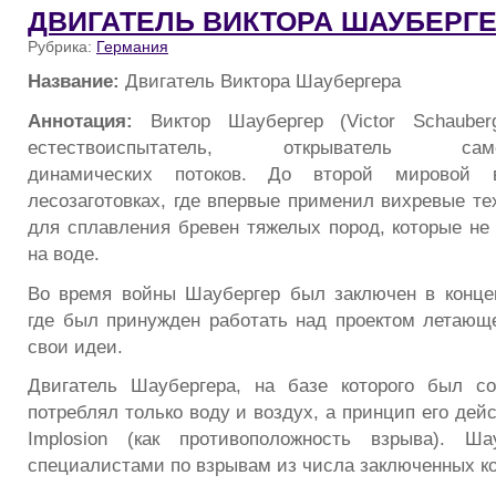
ДВИГАТЕЛЬ ВИКТОРА ШАУБЕРГ
Рубрика:
Германия
Название:
Двигатель Виктора Шаубергера
Аннотация:
Виктор Шаубергер (Victor Schauber
естествоиспытатель, открыватель самоп
динамических потоков. До второй мировой 
лесозаготовках, где впервые применил вихревые те
для сплавления бревен тяжелых пород, которые не
на воде.
Во время войны Шаубергер был заключен в конце
где был принужден работать над проектом летающе
свои идеи.
Двигатель Шаубергера, на базе которого был со
потреблял только воду и воздух, а принцип его дей
Implosion (как противоположность взрыва). Ш
специалистами по взрывам из числа заключенных ко