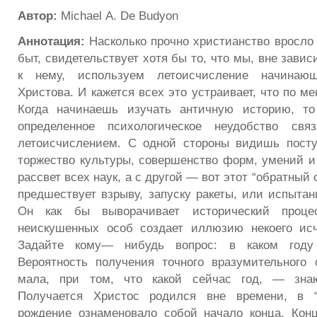
Автор:
Michael А. De Budyon
Аннотация:
Насколько прочно христианство вросло
быт, свидетельствует хотя бы то, что мы, вне зави
к нему, используем летоисчисление начинаю
Христова. И кажется всех это устраивает, что по м
Когда начинаешь изучать античную историю, то
определенное психологическое неудобство свя
летоисчислением. С одной стороны видишь посту
торжество культуры, совершенство форм, умений и
рассвет всех наук, а с другой — вот этот “обратный 
предшествует взрыву, запуску ракеты, или испытан
Он как бы выворачивает исторический проце
неискушенных особ создает иллюзию некоего исч
Задайте кому— нибудь вопрос: в каком году
Вероятность получения точного вразумительного 
мала, при том, что какой сейчас год, — знаю
Получается Христос родился вне времени, в “
рождение ознаменовало собой начало конца. Конц