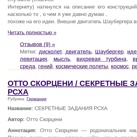
Интернету) наткнулся на описание его конструкций
насколько то , о чем я уже давно думаю ,
похоже на его идеи. Внешне двигатель Шаубергера 
Читать полностью »
Отзывов (9) »
Метки:
дисколет
,
двигатель
,
Шаубергер
,
иде
левитация
,
мысль
,
вихревая турбина
,
в
среда
,
гений
,
космические полеты
,
космос
,
р
ОТТО СКОРЦЕНИ / СЕКРЕТНЫЕ 
РСХА
Рубрика:
Германия
Название:
СЕКРЕТНЫЕ ЗАДАНИЯ РСХА
Автор:
Отто Скорцени
Аннотация:
Отто Скорцени — родоначальник нац