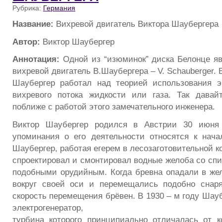
Рубрика:
Германия
Название:
Вихревой двигатель Виктора Шаубергера
Автор:
Виктор Шаубергер
Аннотация:
Одной из “изюминок” диска Белонце я
вихревой двигатель В.Шаубергера – V. Schauberger. 
Шаубергер работал над теорией использования э
вихревого потока жидкости или газа. Так давай
поближе с работой этого замечательного инженера.
Виктор Шаубергер родился в Австрии 30 июня 
упоминания о его деятельности относятся к начал
Шаубергер, работая егерем в лесозаготовительной к
спроектировал и смонтировал водные желоба со сп
подобными орудийным. Когда бревна опадали в же
вокруг своей оси и перемещались подобно снаря
скорость перемещения брёвен. В 1930 – м году Шау
электрогенератор,
турбина которого принципиально отличалась от 