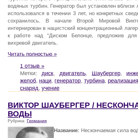
водяных турбин. Генератор был установлен вблизи 
использовался в течении 3 лет, но конкретных свед
сохранилось. В начале Второй Мировой Вик
интернирован в нацистский концентрационный лагер
к работе над “Диском Белонце, предложив для
вихревой двигатель.
Читать полностью »
1 отзыв »
Метки:
диск
,
двигатель
,
Шаубергер
,
инж
желоб
,
наци
,
генератор
,
турбина
,
реализаци
снаряд
,
учение
ВИКТОР ШАУБЕРГЕР / НЕСКОНЧ
ВОДЫ
Рубрика:
Германия
Название:
Нескончаемая сила во