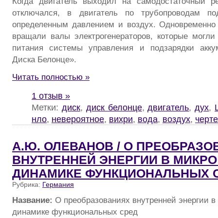
Когда двигатель выходил на самодостаточный ре
отключался, в двигатель по трубопроводам по
определенным давлением и воздух. Одновременно
вращали валы электрогенераторов, которые могли
питания системы управления и подзарядки акку
Диска Белонце».
Читать полностью »
1 отзыв »
Метки:
диск
,
диск белонце
,
двигатель
,
дух
,
нло
,
невероятное
,
вихри
,
вода
,
воздух
,
черт
А.Ю. ОЛЕВАНОВ / О ПРЕОБРАЗ
ВНУТРЕННЕЙ ЭНЕРГИИ В МИКРО
ДИНАМИКЕ ФУНКЦИОНАЛЬНЫХ 
Рубрика:
Германия
Название:
О преобразованиях внутренней энергии в 
динамике функциональных сред