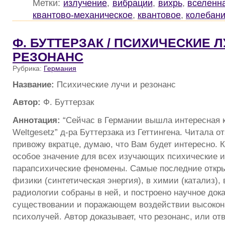
Метки:
излучение
,
вибрации
,
вихрь
,
вселенн
квантово-механическое
,
квантовое
,
колебан
Ф. БУТТЕРЗАК / ПСИХИЧЕСКИЕ Л
РЕЗОНАНС
Рубрика:
Германия
Название:
Психические лучи и резонанс
Автор:
Ф. Буттерзак
Аннотация:
“Сейчас в Германии вышла интересная к
Wеltgеsеtz” д-ра Буттерзака из Геттингена. Читала о
привожу вкратце, думаю, что Вам будет интересно. К
особое значение для всех изучающих психические и
парапсихические феномены. Самые последние откры
физики (синтетическая энергия), в химии (катализ), 
радиологии собраны в ней, и построено научное док
существовании и поражающем воздействии высоко
психолучей. Автор доказывает, что резонанс, или от