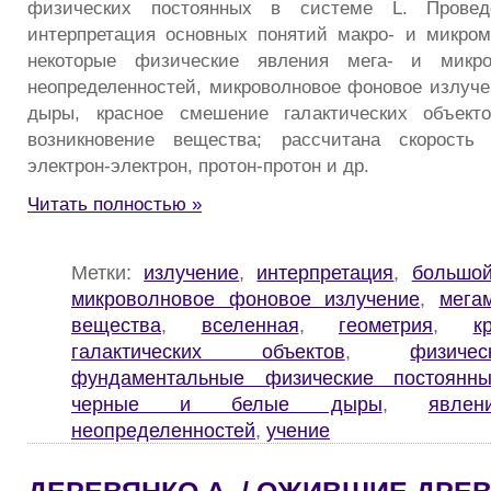
физических постоянных в системе L. Проведе
интерпретация основных понятий макро- и микро
некоторые физические явления мега- и микро
неопределенностей, микроволновое фоновое излуче
дыры, красное смешение галактических объект
возникновение вещества; рассчитана скорость
электрон-электрон, протон-протон и др.
Читать полностью »
Метки:
излучение
,
интерпретация
,
большо
микроволновое фоновое излучение
,
мега
вещества
,
вселенная
,
геометрия
,
к
галактических объектов
,
физич
фундаментальные физические постоянн
черные и белые дыры
,
явлен
неопределенностей
,
учение