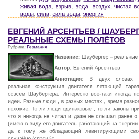
живая вода
,
взрыв
,
вода
,
воздух
,
чистая в
воды
,
сила
,
сила воды
,
энергия
ЕВГЕНИЙ АРСЕНТЬЕВ / ШАУБЕРГ
РЕАЛЬНЫЕ СХЕМЫ ПОЛЁТОВ
Рубрика:
Германия
Название:
Шаубергер – реальные
Автор:
Евгений Арсентьев
Аннотация:
В двух словах зд
реальная конструкция двигателя летающей таре
совсем Шаубергера. Интересно все-таки иногда п
идеи. Разные люди , в разных местах , время разно
похожие. То ли люди одинаковые , то ли законы пр
что я никогда не читал и даже не слышал ранее о
(имею в виду его двигатель работающий на энергии
да к тому же обладающий левитирующими свой
случайно (спасибо