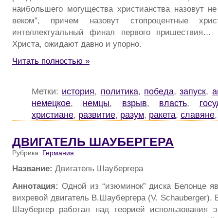
наибольшего могущества христианства назовут не
веком”, причем назовут стопроцентные хри
интеллектуальный финал первого пришествия… 
Христа, ожидают давно и упорно.
Читать полностью »
Метки:
история
,
политика
,
победа
,
запуск
,
а
немецкое
,
немцы
,
взрыв
,
власть
,
госу
христиане
,
развитие
,
разум
,
ракета
,
славяне
ДВИГАТЕЛЬ ШАУБЕРГЕРА
Рубрика:
Германия
Название:
Двигатель Шаубергера
Аннотация:
Одной из “изюминок” диска Белонце я
вихревой двигатель В.Шаубергера (V. Schauberger). 
Шаубергер работал над теорией использования э