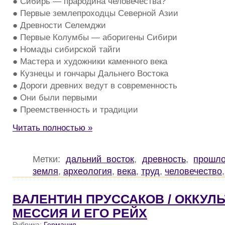
● Сибирь — прародина человечества?
● Первые землепроходцы Северной Азии
● Древности Селемджи
● Первые Колумбы — аборигены Сибири
● Номады сибирской тайги
● Мастера и художники каменного века
● Кузнецы и гончары Дальнего Востока
● Дороги древних ведут в современность
● Они были первыми
● Преемственность и традиции
Читать полностью »
Метки:
дальний восток
,
древность
,
прошл
земля
,
археология
,
века
,
труд
,
человечество
ВАЛЕНТИН ПРУССАКОВ / ОККУЛ
МЕССИЯ И ЕГО РЕЙХ
Рубрика:
Германия