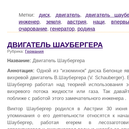
Метки:
диск
,
двигатель
,
двигатель шаубе
инженер
,
земля
,
австрия
,
наци
,
вперв
очарование
,
генератор
,
родина
ДВИГАТЕЛЬ ШАУБЕРГЕРА
Рубрика:
Германия
Название:
Двигатель Шаубергера
Аннотация:
Одной из “изюминок” диска Белонце я
вихревой двигатель В.Шаубергера (V. Schauberger). 
Шаубергер работал над теорией использования э
вихревого потока жидкости или газа. Так давай
поближе с работой этого замечательного инженера .
Виктор Шаубергер родился в Австрии 30 июня 
упоминания о его деятельности относятся к начал
Шаубергер, работая егерем в лесозаготови