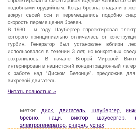
спроектировал и смонтировал водные желоба со сп
подобными орудийным. Когда бревна опадали в же
вокруг своей оси и перемещались подобно снар
скорость перемещения брёвен.
В 1930 – м году Шаубергер спроектировал электр
которого принципиально отличалась от конструк
турбин. Генератор был установлен вблизи ле
использовался в течении 3 лет, но конкретных свед
сохранилось. В начале Второй Мировой Вик
интернирован в нацистский концентрационный лагер
к работе над “Диском Белонце”, предложив для
вихревой двигатель.
Читать полностью »
Метки:
диск
,
двигатель
,
Шаубергер
,
инж
бревно
,
наци
,
виктор шаубергер
,
электрогенератор
,
снаряд
,
успех