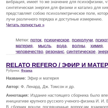
вибрация, имеет то же значение для психофизики, ч
синтетическая энергия для физики и катализ для хи
представляет собою психоэлектрическое поле, кото
лучи различного порядка и доступные измерению.
Читать полностью »
Метки:
поток
,
психическое
,
психолучи
,
психо
материя
,
мысль
,
вода
,
волны
,
химия
человечество
,
резонанс
,
синтетическое
,
энер
RELATO REFERO / ЭФИР И МАТЕ
Рубрика:
Физика
Название:
Эфир и материя
Автор:
Ф. Ленард, Дж. Томсон и др.
Аннотация:
Издание настоящего сборника было впе
инициативе крупного русского ученого-физика И. И. 
В сборник вошли посвященные вопросам взаимоо