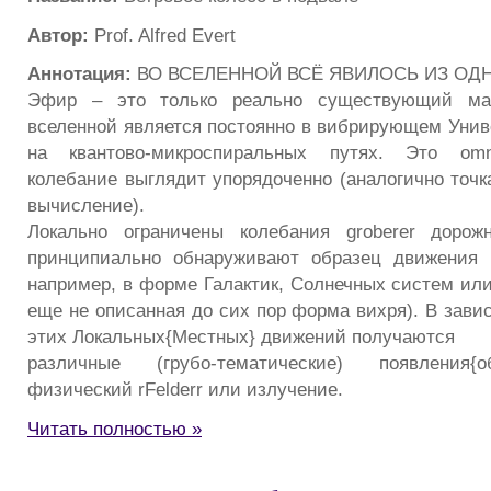
Автор:
Prof. Alfred Evert
Аннотация:
ВО ВСЕЛЕННОЙ ВСЁ ЯВИЛОСЬ ИЗ ОД
Эфир – это только реально существующий ма
вселенной является постоянно в вибрирующем Уни
на квантово-микроспиральных путях. Это omni
колебание выглядит упорядоченно (аналогично точк
вычисление).
Локально ограничены колебания groberer дорож
принципиально обнаруживают образец движения rPot
например, в форме Галактик, Солнечных систем или
еще не описанная до сих пор форма вихря). В зави
этих Локальных{Местных} движений получаются
различные (грубо-тематические) появления{о
физический rFelderr или излучение.
Читать полностью »