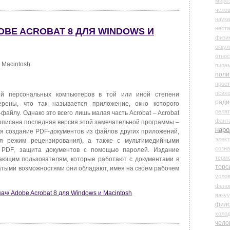
миро
чело
наука
нест
OBE ACROBAT 8 ДЛЯ WINDOWS И
физи
оккул
относ
 Macintosh
пира
поли
прос
психо
й персональных компьютеров в той или иной степени
ради
ерены, что так называется приложение, окно которого
реля
айлу. Однако это всего лишь малая часть Acrobat – Acrobat
фант
 описана последняя версия этой замечательной программы –
наро
тся создание PDF-документов из файлов других приложений,
элект
ая режим рецензирования), а также с мультимедийными
созн
в PDF, защита документов с помощью паролей. Издание
терм
ающим пользователям, которые работают с документами в
торс
гатыми возможностями они обладают, имея на своем рабочем
усло
фено
ч/ Adobe Acrobat 8 для Windows и Macintosh
ваку
фил
холо
чело