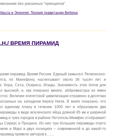
 механике без указанных “принципов”.
Масса и Энергия. Теория гравитации Вебера
.Н./ ВРЕМЯ ПИРАМИД
ремя пирамид. Время России. Единый замысел. Религиозно-
ипта, по Манефону, насчитывает около 36 тысяч лет и
: Хора, Сета, Осириса, Исиды. Значимость этих богов для
о высокой, и, как показано вкниге, аббревиатура их имен
стос. Величие египетской цивилизации отражено в десятках
осанных на западном берегу Нила. В книге показано, что
по единому плану в течение 1000 лет и образовали два
 пирамиды в виде вселенского яйца длиной 85 км и шириной
рамид и трех городов в районе Летополь-Мемфис отображает
ды Сириус и Процион. Из них три большие пирамиды плато
млю и Марс в двух позициях – современной и до какой-то
 пирамид привело авторов к……