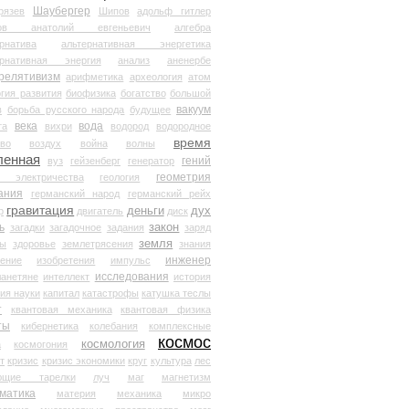
Шаубергер
рязев
Шипов
адольф гитлер
мов анатолий евгеньевич
алгебра
рнатива
альтернативная энергетика
ернативная энергия
анализ
аненербе
релятивизм
арифметика
археология
атом
гия развития
биофизика
богатство
большой
вакуум
в
борьба русского народа
будущее
века
вода
та
вихри
водород
водородное
время
иво
воздух
война
волны
ленная
гений
вуз
гейзенберг
генератор
геометрия
й электричества
геология
ания
германский народ
германский рейх
гравитация
деньги
дух
р
двигатель
диск
ь
закон
загадки
загадочное
задания
заряд
земля
ды
здоровье
землетрясения
знания
инженер
чение
изобретения
импульс
исследования
ланетяне
интеллект
история
ия науки
капитал
катастрофы
катушка теслы
т
квантовая механика
квантовая физика
ты
кибернетика
колебания
комплексные
космос
космология
а
космогония
т
кризис
кризис экономики
круг
культура
лес
ющие тарелки
луч
маг
магнетизм
матика
материя
механика
микро