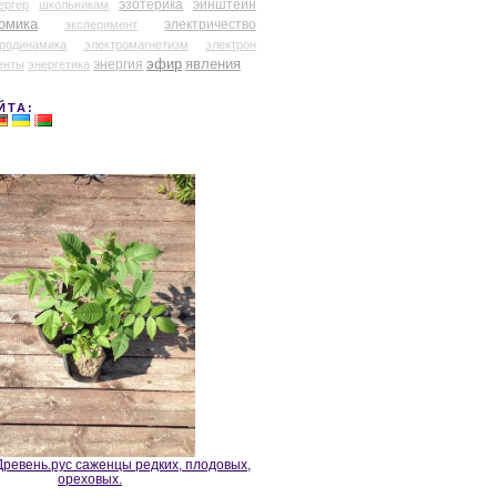
эзотерика
эйнштейн
ергер
школьникам
омика
электричество
эксперимент
тродинамика
электромагнетизм
электрон
эфир
энергия
явления
енты
энергетика
ЙТА:
ревень.рус саженцы редких, плодовых,
ореховых.