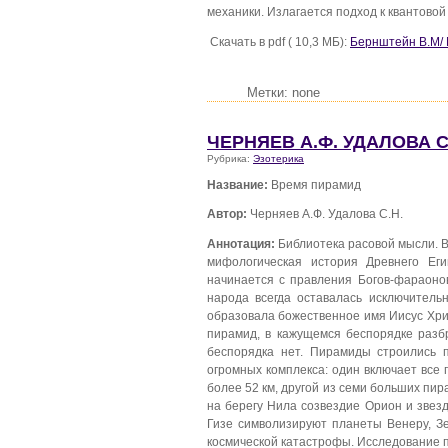
механики. Излагается подход к квантовой
Скачать в pdf ( 10,3 МБ):
Бернштейн В.М/ 
Метки: none
ЧЕРНЯЕВ А.Ф. УДАЛОВА С
Рубрика:
Эзотерика
Название:
Время пирамид
Автор:
Черняев А.Ф. Удалова С.Н.
Аннотация:
Библиотека расовой мысли. В
мифологическая история Древнего Ег
начинается с правления Богов-фараонов
народа всегда оставалась исключительн
образовала божественное имя Иисус Хри
пирамид, в кажущемся беспорядке разбр
беспорядка нет. Пирамиды строились 
огромных комплекса: один включает все
более 52 км, другой из семи больших пи
на берегу Нила созвездие Орион и звез
Гизе символизируют планеты Венеру, Зе
космической катастрофы. Исследование