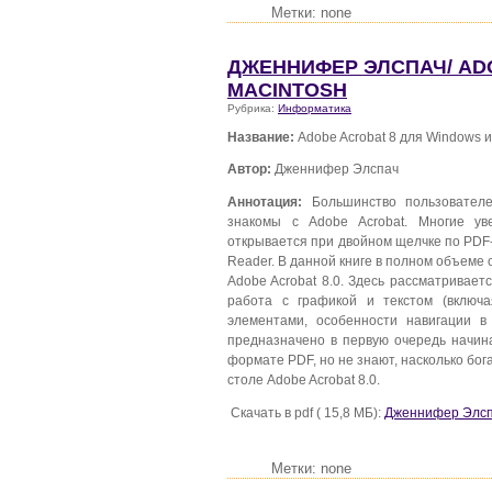
Метки: none
ДЖЕННИФЕР ЭЛСПАЧ/ AD
MACINTOSH
Рубрика:
Информатика
Название:
Adobe Acrobat 8 для Windows и
Автор:
Дженнифер Элспач
Аннотация:
Большинство пользователе
знакомы с Adobe Acrobat. Многие ув
открывается при двойном щелчке по PDF-ф
Reader. В данной книге в полном объеме
Adobe Acrobat 8.0. Здесь рассматривае
работа с графикой и текстом (включ
элементами, особенности навигации 
предназначено в первую очередь начин
формате PDF, но не знают, насколько бо
столе Adobe Acrobat 8.0.
Скачать в pdf ( 15,8 МБ):
Дженнифер Элспа
Метки: none