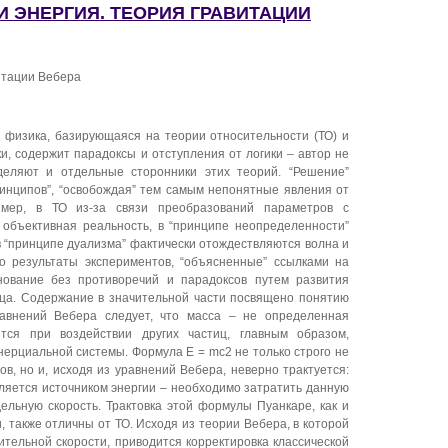
И ЭНЕРГИЯ. ТЕОРИЯ ГРАВИТАЦИИ
итации Вебера
физика, базирующаяся на теории относительности (ТО) и
и, содержит парадоксы и отступления от логики – автор не
деляют и отдельные сторонники этих теорий. “Решение”
инципов”, “освобождая” тем самым непонятные явления от
имер, в ТО из-за связи преобразований параметров с
 объективная реальность, в “принципе неопределенности”
в “принципе дуализма” фактически отождествляются волна и
то результаты экспериментов, “объясненные” ссылками на
снование без противоречий и парадоксов путем развития
нца. Содержание в значительной части посвящено понятию
равнений Вебера следует, что масса – не определенная
тся при воздействии других частиц, главным образом,
инерциальной системы. Формула E = mc2 не только строго не
ов, но и, исходя из уравнений Вебера, неверно трактуется:
вляется источником энергии – необходимо затратить данную
ельную скорость. Трактовка этой формулы Пуанкаре, как и
, также отличны от ТО. Исходя из теории Вебера, в которой
ительной скорости, приводится корректировка классической