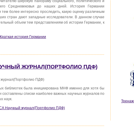
читателю широкую панораму социального, политического и
него Средневековья до наших дней. История Германии
и тем более интересно проследить, какую оценку различным
ших стран дают западные исследователи. В данном случае
ительный объем тем представлениям об истории Германии, к
Краткая история Германии
АУЧНЫЙ ЖУРНАЛ(ПОРТФОЛИО ПДФ)
 журнал(Портфолио ПДФ)
ых библиотек была инициирована МНФ именно для хотя бы
и составлены списки наиболее важных научных журналов по
х наук.
Тренаж
СА Научный журнал(Портфолио ПДФ)