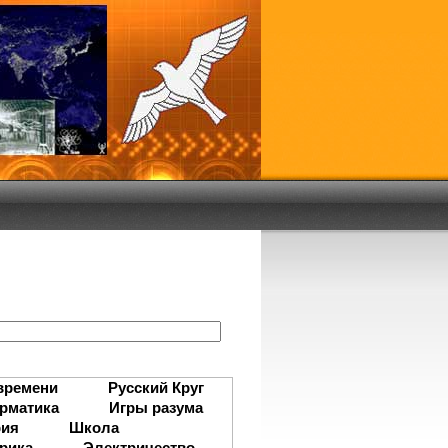
:
времени
Русский Круг
рматика
Игры разума
рия
Школа
рика
Электричество