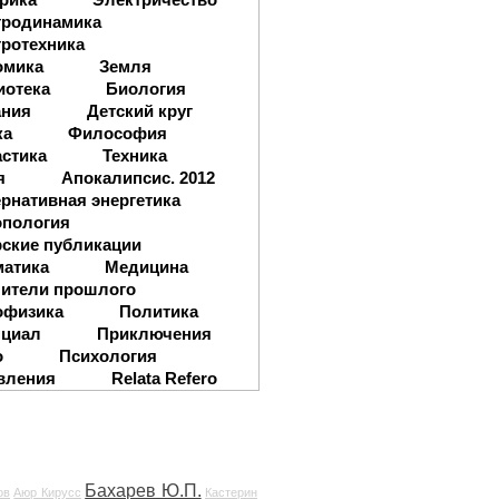
тродинамика
ротехника
омика
Земля
иотека
Биология
ания
Детский круг
ка
Философия
стика
Техника
я
Апокалипсис. 2012
рнативная энергетика
опология
ские публикации
матика
Медицина
ители прошлого
офизика
Политика
нциал
Приключения
о
Психология
вления
Relata Refero
Бахарев Ю.П.
ов
Аюр Кирусс
Кастерин