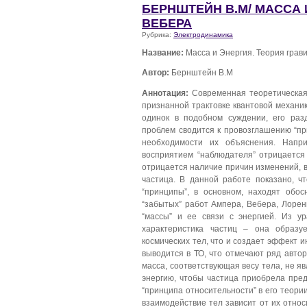
БЕРНШТЕЙН В.М/ МАССА 
ВЕБЕРА
Рубрика:
Электродинамика
Название:
Масса и Энергия. Теория грав
Автор:
Бернштейн В.М
Аннотация:
Современная теоретическая 
признанной трактовке квантовой механик
одинок в подобном суждении, его раз
проблем сводится к провозглашению “пр
необходимости их объяснения. Напр
восприятием “наблюдателя” отрицается
отрицается наличие причин изменений, 
частица. В данной работе показано, ч
“принципы”, в основном, находят обо
“забытых” работ Ампера, Вебера, Лоре
“массы” и ее связи с энергией. Из у
характеристика частиц – она образуе
космических тел, что и создает эффект 
выводится в ТО, что отмечают ряд автор
масса, соответствующая весу тела, не я
энергию, чтобы частица приобрела пред
“принципа относительности” в его теории
взаимодействие тел зависит от их относ