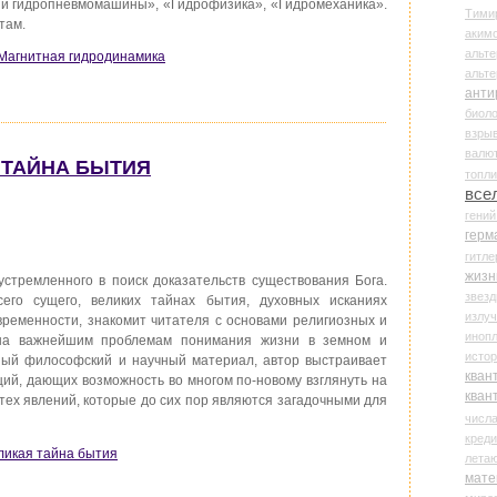
 и гидропневмомашины», «Гидрофизика», «Гидромеханика».
Тими
там.
аки
альте
/ Магнитная гидродинамика
альт
анти
биоло
взры
валю
Я ТАЙНА БЫТИЯ
топл
все
гени
герм
гитле
жизн
устремленного в поиск доказательств существования Бога.
звез
его сущего, великих тайнах бытия, духовных исканиях
излу
временности, знакомит читателя с основами религиозных и
иноп
ена важнейшим проблемам понимания жизни в земном и
истор
ный философский и научный материал, автор выстраивает
кван
ций, дающих возможность во многом по-новому взглянуть на
кван
тех явлений, которые до сих пор являются загадочными для
числ
креди
еликая тайна бытия
лета
мате