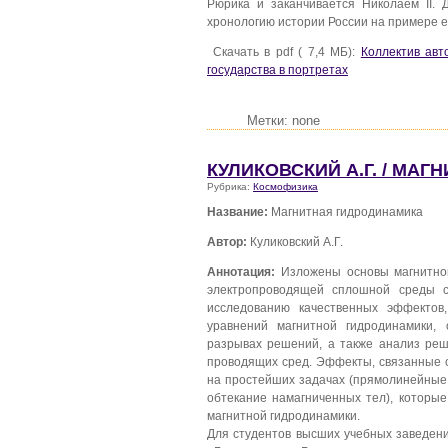
Рюрика и заканчивается Николаем II.
хронологию истории России на примере е
Скачать в pdf ( 7,4 МБ):
Коллектив авт
государства в портретах
Метки: none
КУЛИКОВСКИЙ А.Г. / МА
Рубрика:
Космофизика
Название:
Магнитная гидродинамика
Автор:
Куликовский А.Г.
Аннотация:
Изложены основы магнитной
электропроводящей сплошной среды с
исследованию качественных эффектов
уравнений магнитной гидродинамики,
разрывах решений, а также анализ реш
проводящих сред. Эффекты, связанные 
на простейших задачах (прямолинейные т
обтекание намагниченных тел), которы
магнитной гидродинамики.
Для студентов высших учебных заведен