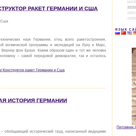
шауб
экон
СТРУКТОР РАКЕТ ГЕРМАНИИ И CША
элек
элем
и Cша
ЯЗЫК СА
хнических наук Германии, отец всего ракетостроения,
кой космической программы и экспедиций на Луну и Марс,
 Вернер фон Браун. Каким образом один и тот же человек
половину – самой передовой демократии, так и осталось
/ Конструктор ракет Германии и Cша
КАЯ ИСТОРИЯ ГЕРМАНИИ
Питомник Д
” – обобщающий исторический труд, написанный ведущими