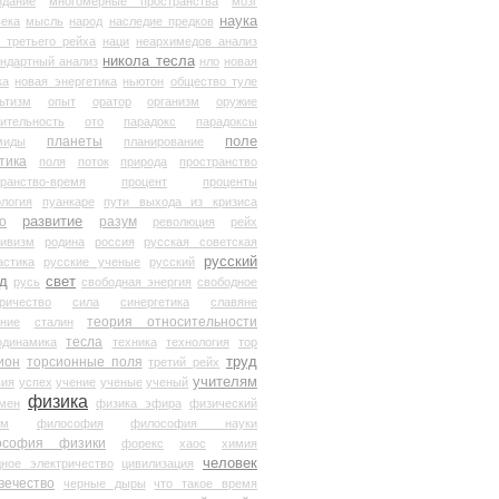
здание
многомерные пространства
мозг
наука
века
мысль
народ
наследие предков
 третьего рейха
наци
неархимедов анализ
никола тесла
андартный анализ
нло
новая
ка
новая энергетика
ньютон
общество туле
ьтизм
опыт
оратор
организм
оружие
ительность
ото
парадокс
парадоксы
планеты
поле
миды
планирование
тика
поля
поток
природа
пространство
транство-время
процент
проценты
логия
пуанкаре
пути выхода из кризиса
о
развитие
разум
революция
рейх
тивизм
родина
россия
русская советская
русский
астика
русские ученые
русский
д
свет
русь
свободная энергия
свободное
ричество
сила
синергетика
славяне
теория относительности
ание
сталин
тесла
одинамика
техника
технология
тор
труд
ион
торсионные поля
третий рейх
учителям
вия
успех
учение
ученые
ученый
физика
мен
физика эфира
физический
ум
философия
философия науки
ософия физики
форекс
хаос
химия
человек
дное электричество
цивилизация
вечество
черные дыры
что такое время