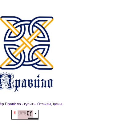
ёр ПравИло - купить. Отзывы, цены.