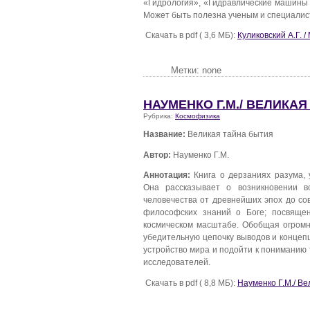
«Гидрология», «Гидравлические машины
Может быть полезна ученым и специалис
Скачать в pdf ( 3,6 МБ):
Куликовский А.Г. 
Метки: none
НАУМЕНКО Г.М./ ВЕЛИКА
Рубрика:
Космофизика
Название:
Великая тайна бытия
Автор:
Науменко Г.М.
Аннотация:
Книга о дерзаниях разума, 
Она рассказывает о возникновении вс
человечества от древнейших эпох до со
философских знаний о Боге; посвящ
космическом масштабе. Обобщая огром
убедительную цепочку выводов и концеп
устройство мира и подойти к пониманию 
исследователей.
Скачать в pdf ( 8,8 МБ):
Науменко Г.М./ В