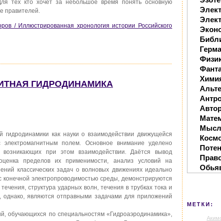
 Для тех кто хочет за небольшое время понять основную
Элек
е правителей.
Элект
оров / Иллюстрированная хронология истории Российского
Экон
Библ
Герм
Физи
Фанта
Хими
ГНИТНАЯ ГИДРОДИНАМИКА
Альте
Антр
Автор
Мате
Мысл
 гидродинамики как науки о взаимодействии движущейся
Косм
 электромагнитным полем. Основное внимание уделено
Поте
, возникающих при этом взаимодействии. Даётся вывод
Прав
 оценка пределов их применимости, анализ условий на
Обья
ений классических задач о волновых движениях идеально
с конечной электропроводимостью среды, демонстрируются
ечения, структура ударных волн, течения в трубках тока и
е, однако, являются отправными задачами для приложений
МЕТКИ:
ий, обучающихся по специальностям «Гидроаэродинамика»,
Аким