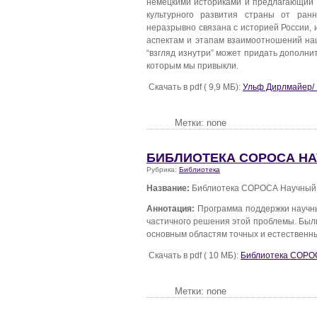
немецкими историками и предлагающий 
культурного развития страны от ран
неразрывно связана с историей России, 
аспектам и этапам взаимоотношений на
“взгляд изнутри” может придать дополн
которым мы привыкли.
Скачать в pdf ( 9,9 МБ):
Ульф Дирлмайер/ 
Метки: none
БИБЛИОТЕКА СОРОСА Н
Рубрика:
Библиотека
Название:
Библиотека СОРОСА Научный
Аннотация:
Программа поддержки научн
частичного решения этой проблемы. Был
основным областям точных и естественны
Скачать в pdf ( 10 МБ):
Библиотека СОРО
Метки: none