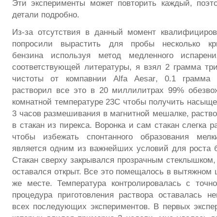
Эти эксперименты может повторить каждый, поэт
детали подробно.
Из-за отсутствия в данный момент квалифициров
попросили вырастить для пробы несколько кр
бензина используя метод медленного испарени
соответствующей литературы, я взял 2 грамма т
чистоты от комп
a
внии
Alfa
Aesar
, 0.1 грамма
растворил все это в 20 миллилитрах 99% обезво
комнатной температуре 23С чтобы получить насыще
3 часов размешивания в магнитной мешалке, раств
в стакан из пирекса. Воронка и сам стакан слегка р
чтобы избежать спонтанного образования мелк
является одним из важнейших условий для роста 
Стакан сверху закрывался прозрачным стеклышком, 
оставался открыт. Все это помещалось в вытяжном 
же месте. Температура контролировалась с точн
процедура приготовления раствора оставалась н
всех последующих экспериментов. В первых экспе