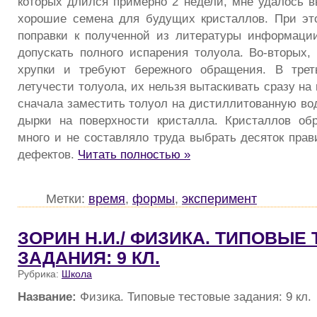
которых длился примерно 2 недели, мне удалось в
хорошие семена для будущих кристаллов. При эт
поправки к полученной из литературы информации
допускать полного испарения толуола. Во-вторых,
хрупки и требуют бережного обращения. В трет
летучести толуола, их нельзя вытаскивать сразу на
сначала заместить толуол на дистиллитованную вод
дырки на поверхности кристалла. Кристаллов об
много и не составляло труда выбрать десяток пра
дефектов.
Читать полностью »
Метки:
время
,
формы
,
эксперимент
ЗОРИН Н.И./ ФИЗИКА. ТИПОВЫЕ
ЗАДАНИЯ: 9 КЛ.
Рубрика:
Школа
Название:
Физика. Типовые тестовые задания: 9 кл.