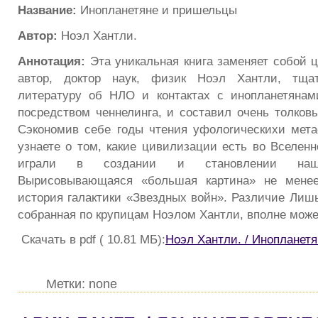
Название:
Инопланетяне и пришельцы
Автор:
Ноэл Хантли.
Аннотация:
Эта уникальная книга заменяет собой ц
автор, доктор наук, физик Ноэл Хантли, тща
литературу об НЛО и контактах с инопланетянам
посредством ченнелинга, и составил очень толковы
Сэкономив себе годы чтения уфолоrическихи мета
узнаете о том, какие цивилизации есть во Вселенн
играли в создании и становлении нашег
Вырисовывающаяся «большая картина» не менее
история галактики «Звездных войн». Различие Лишь
собранная по крупицам Ноэлом Хантли, вполне може
Скачать в pdf ( 10.81 МБ):
Ноэл Хантли. / Инопланет
Метки: none