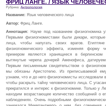
ФРИЦ ЛАНГЕ. / ЯЗЫК ЧЕЛОВЕЧ
Рубрика:
Антропология
Название:
Язык человеческого лица
Автор:
Фриц Ланге.
Аннотация:
Науке под названием физиогномика уж
Первыми физиогномистами были дикари, которые
лица, чтобы напугать своих врагов. Египтяне
физиогномического эффекта, изменяя форму че
примером являются хранящиеся в берлинском м
вытянутые черепа дочерей Аменофиса, датируемы
Первым письменным свидетельством о физиогном
мы обязаны Аристотелю. Из приписываемой ем
узнаем, что и до него физиогномисты исследовали 
чтобы раскрыть тайну человеческого лица. С угаса
прекратился и интерес к физиогномике. Только у Л
находим возрастающее количество сообщений о е
наблюдениях. Очень подробными физиогномическ
занимался Микеланджело- о чем, без сомнения, 