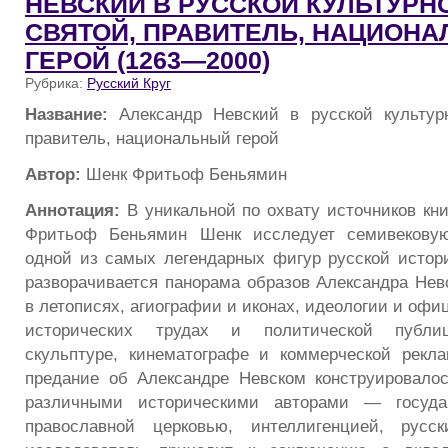
НЕВСКИЙ В РУССКОЙ КУЛЬТУРН
СВЯТОЙ, ПРАВИТЕЛЬ, НАЦИОН
ГЕРОЙ (1263—2000)
Рубрика:
Русский Круг
Название:
Александр Невский в русской культур
правитель, национальный герой
Автор:
Шенк Фритьоф Беньямин
Аннотация:
В уникальной по охвату источников кн
Фритьоф Беньямин Шенк исследует семивекову
одной из самых легендарных фигур русской истор
разворачивается панорама образов Александра Невс
в летописях, агиографии и иконах, идеологии и офи
исторических трудах и политической публиц
скульптуре, кинематографе и коммерческой рекла
предание об Александре Невском конструировало
различными историческими авторами — государ
православной церковью, интеллигенцией, русс