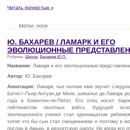
Читать полностью »
Метки: none
Ю. БАХАРЕВ / ЛАМАРК И ЕГО
ЭВОЛЮЦИОННЫЕ ПРЕДСТАВЛЕ
Рубрика:
Школа
,
Бахарев Ю.П.
Название:
Ламарк и его эволюционные представлен
Автор:
Ю. Бахарев
Аннотация:
Ламарк, чье полное имя звучит следу
Батист-Пьер-Антуан де Моне, шевалье де Ламарк ро
года в Базентин-ле-Петит. Его отец носил бар
лейтенантом пехотных войск, будущий осно
эволюционного учения стал одиннацатым ребенко
хотел что бы сын стал свещенником и поэтому в м
послан в Амьен, в иезуитскую школу. Но когда его о