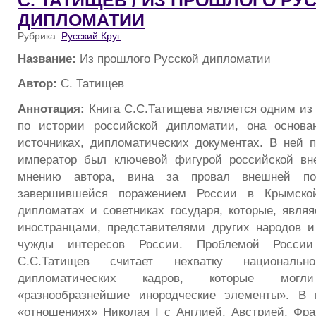
С. ТАТИЩЕВ / ИЗ ПРОШЛОГО РУ
ДИПЛОМАТИИ
Рубрика:
Русский Круг
Название:
Из прошлого Русской дипломатии
Автор:
С. Татищев
Аннотация:
Книга С.С.Татищева является одним из
по истории российской дипломатии, она основ
источниках, дипломатических документах. В ней п
император был ключевой фигурой российской вн
мнению автора, вина за провал внешней по
завершившейся поражением России в Крымско
дипломатах и советниках государя, которые, явля
иностранцами, представителями других народов 
чужды интересов России. Проблемой Росси
С.С.Татищев считает нехватку национально
дипломатических кадров, которые мог
«разнообразнейшие инородческие элементы». В 
«отношениях» Николая I с Англией, Австрией, Фр