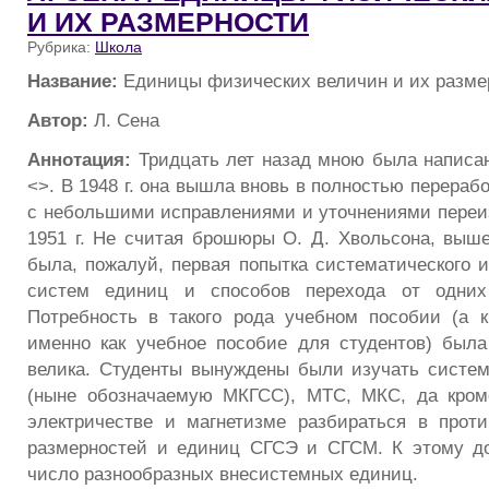
И ИХ РАЗМЕРНОСТИ
Рубрика:
Школа
Название:
Единицы физических величин и их разме
Автор:
Л. Сена
Аннотация:
Тридцать лет назад мною была написа
<>. В 1948 г. она вышла вновь в полностью перераб
с небольшими исправлениями и уточнениями переизд
1951 г. Не считая брошюры О. Д. Хвольсона, вышед
была, пожалуй, первая попытка систематического 
систем единиц и спо­собов перехода от одних
Потребность в такого рода учебном пособии (а 
именно как учебное пособие для студентов) был
велика. Студенты вынуждены были изу­чать систе
(ныне обозначаемую МКГСС), МТС, МКС, да кроме
электричестве и магнетизме разбираться в прот
размерностей и единиц СГСЭ и СГСМ. К этому д
число разнообразных внесистемных единиц.