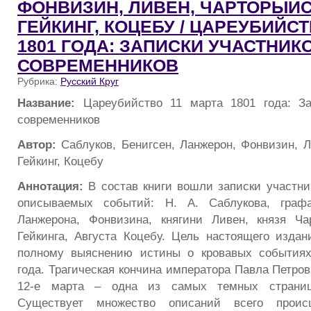
ФОНВИЗИН, ЛИВЕН, ЧАРТОРЫЙС
ГЕЙКИНГ, КОЦЕБУ / ЦАРЕУБИЙСТ
1801 ГОДА: ЗАПИСКИ УЧАСТНИК
СОВРЕМЕННИКОВ
Рубрика:
Русский Круг
Название:
Цареубийство 11 марта 1801 года: За
современников
Автор:
Саблуков, Бенигсен, Ланжерон, Фонвизин, 
Гейкинг, Коцебу
Аннотация:
В состав книги вошли записки участни
описываемых событий: Н. А. Саблукова, графа
Ланжерона, Фонвизина, княгини Ливен, князя Ча
Гейкинга, Августа Коцебу. Цель настоящего издан
полному выяснению истины о кровавых событиях
года. Трагическая кончина императора Павла Петрови
12-е марта – одна из самых темных страниц
Существует множество описаний всего прои