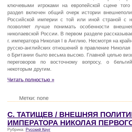
ключевыми игроками на европейской сцене того
раздел включен общий очерк истории внешнеполи
Российской империи с той или иной страной с н
позволяет лучше понимать особенности внешнеп
николаевской России. В первом разделе рассказывае
г. императора Николая I в Англию. Несмотря на кра
русско-английских отношений в правление Николая 
о Британии было весьма высоко. Главной целью виз
переговоров по восточному вопросу, о бельги
некоторым другим.
Читать полностью »
Метки: none
С. ТАТИЩЕВ / ВНЕШНЯЯ ПОЛИТИ
ИМПЕРАТОРА НИКОЛАЯ ПЕРВОГ
Рубрика:
Русский Круг