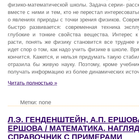
физико-математической школы. Задача серии- расск
вместе с ними и тем, кто не перестал инте­ресоват
о явлениях природы с точки зрения физиков. Совре
быстро развивается: совре­менная техника эксп
глубокие и тонкие свойства вещества. Интерес 
расти, понять же физику становится все труднее и
идет спор о том, как надо учить физике в школе. Вр
кончится. Кажется, и нельзя при­думать такую стаби
отразила бы живую науку. Поэтому, кроме учебни
получать информацию из более динамических источ
Читать полностью »
Метки: none
Л.Э. ГЕНДЕНШТЕЙН, А.П. ЕРШОВА
ЕРШОВА / МАТЕМАТИКА. НАГЛЯ
СПРАВОЧНИК С ПРИМЕРАМИ