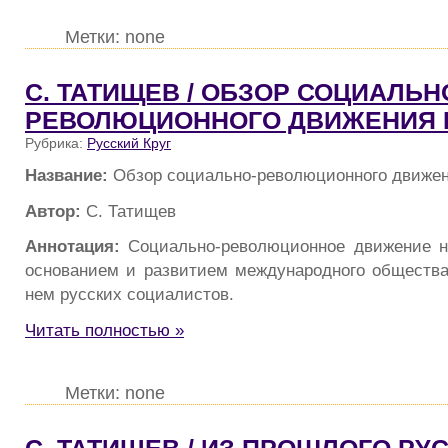
Метки: none
С. ТАТИЩЕВ / ОБЗОР СОЦИАЛЬН
РЕВОЛЮЦИОННОГО ДВИЖЕНИЯ 
Рубрика:
Русский Круг
Название:
Обзор социально-революционного движен
Автор:
С. Татищев
Аннотация:
Социально-революционное движение н
основанием и развитием международного общества
нем русских социалистов.
Читать полностью »
Метки: none