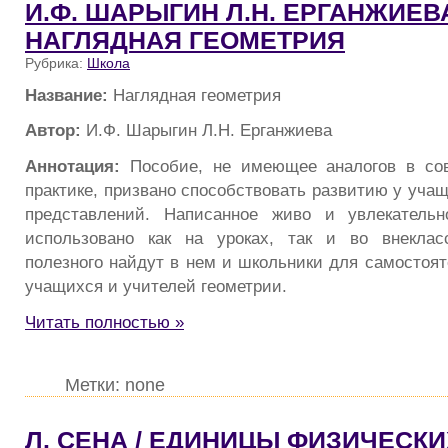
И.Ф. ШАРЫГИН Л.Н. ЕРГАНЖИЕВА
НАГЛЯДНАЯ ГЕОМЕТРИЯ
Рубрика:
Школа
Название:
Наглядная геометрия
Автор:
И.Ф. Шарыгин Л.Н. Ерганжиева
Аннотация:
Пособие, не имеющее аналогов в со
практике, призвано способствовать развитию у уча
представлений. Написанное живо и увлекатель
использовано как на уроках, так и во внеклас
полезного найдут в нем и школьники для самостоят
учащихся и учителей геометрии.
Читать полностью »
Метки: none
Л. СЕНА / ЕДИНИЦЫ ФИЗИЧЕСК