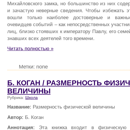
Михайловского замка, но большинство из них соде
и зачастую неверные сведения. Чтобы избежать эт
вошли только наиболее достоверные и важны
очевидцев событий – как непосредственных участник
лиц, близко стоявших к императору Павлу, его семей
знавших всех деятелей того времени.
Читать полностью »
Метки: none
Б. КОГАН / РАЗМЕРНОСТЬ ФИЗИ
ВЕЛИЧИНЫ
Рубрика:
Школа
Название:
Размерность физической величины
Автор:
Б. Коган
Аннотация:
Эта книжка входит в физическую 