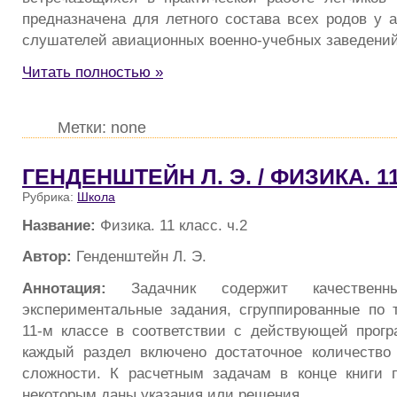
предназначена для летного состава всех родов у а
слушателей авиационных военно-учебных заведений
Читать полностью »
Метки: none
ГЕНДЕНШТЕЙН Л. Э. / ФИЗИКА. 11
Рубрика:
Школа
Название:
Физика. 11 класс. ч.2
Автор:
Генденштейн Л. Э.
Аннотация:
Задачник содержит качествен
экспериментальные за­дания, сгруппированные по
11-м классе в соответствии с действующей прог
каждый раздел включено достаточное количество
сложности. К расчетным задачам в конце книги 
некоторым даны указания или решения.