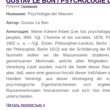
GUSTAV LE BON / PSYCHOLOGIE
Рубрика:
Германия
Название:
Psychologie der Massen
Автор:
Gustav Le Bon
Аннотация:
Meine frühere Arbeit (Les lois psychologiq
peuples, l894. Vgl. L’homme et les societes, 1878; Ps
1902 u. a. —Vgl. Eisler, Philosophen-Lexikon, Berlin
der Philosophie, Berlin 1913) war der Schilderung der
Nunmehr wollen wir die Massenseele studieren.
gemeinsamen Merkmale, welche allen Mitglieder
Vererbung zuteil wurden, macht die Seele dieser Ras
aber, daß, wenn eine gewisse Anzahl dieser IndiViduen
Handeln Vereinigt, aus dieser Vereinigung als s
psychologische Eigentümlichkeiten sich er
Rassenmerkmalen hinzukommen und sich Von ihnen
unterscheiden.
Читать полностью »