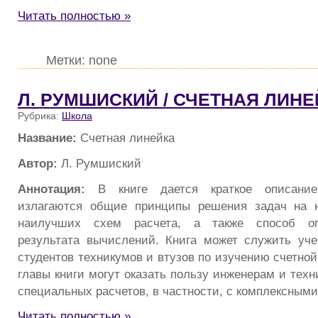
Читать полностью »
Метки: none
Л. РУМШИСКИЙ / СЧЕТНАЯ ЛИНЕ
Рубрика:
Школа
Название:
Счетная линейка
Автор:
Л. Румшиский
Аннотация:
В книге дается краткое описание
излагаются общие принципы реше­ния задач на 
наилучших схем расчета, а также способ оп
результата вычислений. Книга может служить уч
студентов техникумов и втузов по изу­чению счетно
главы книги могут оказать пользу инженерам и тех
специальных расчетов, в частности, с комп­лексным
Читать полностью »