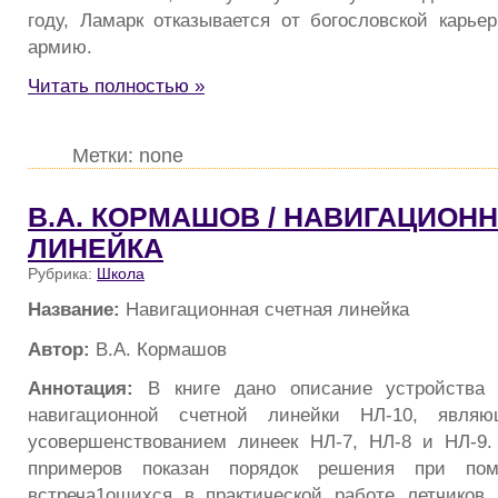
году, Ламарк отказывается от богословской карье
армию.
Читать полностью »
Метки: none
В.А. КОРМАШОВ / НАВИГАЦИОН
ЛИНЕЙКА
Рубрика:
Школа
Название:
Навигационная счетная линейка
Автор:
В.А. Кормашов
Аннотация:
В книге дано описание устройства
навигационной счетной линейки НЛ-10, явля
усовершенствованием линеек НЛ-7, НЛ-8 и НЛ-9
пnримеров показан порядок решения при по
встреча1ощихся в практической работе летчиков