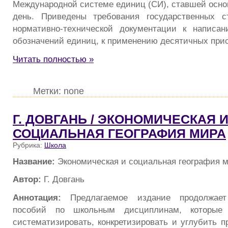
Международной системе единиц (СИ), ставшей осно
день. Приведены требования государственных с
нормативно-технической документации к написа
обозначений единиц, к применению десятичных прист
Читать полностью »
Метки: none
Г. ДОВГАНЬ / ЭКОНОМИЧЕСКАЯ 
СОЦИАЛЬНАЯ ГЕОГРАФИЯ МИРА
Рубрика:
Школа
Название:
Экономическая и социальная география 
Автор:
Г. Довгань
Аннотация:
Предлагаемое издание продолжае
пособий по школьным дисциплинам, которые
систематизировать, конкретизировать и углубить п