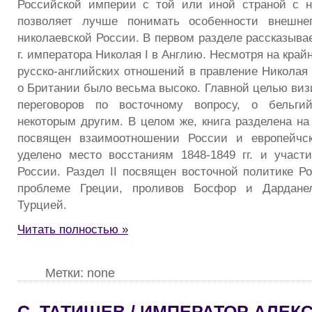
Российской империи с той или иной страной с н
позволяет лучше понимать особенности внешнеп
николаевской России. В первом разделе рассказывае
г. императора Николая I в Англию. Несмотря на кра
русско-английских отношений в правление Николая 
о Британии было весьма высоко. Главной целью виз
переговоров по восточному вопросу, о бельги
некоторым другим. В целом же, книга разделена на 
посвящен взаимоотношении России и европейчск
уделено место восстаниям 1848-1849 гг. и учас
России. Раздел II посвящен восточной политике Р
проблеме Греции, проливов Босфор и Дардане
Турцией.
Читать полностью »
Метки: none
С. ТАТИЩЕВ / ИМПЕРАТОР АЛЕКСА