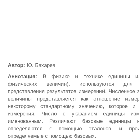
Автор:
Ю. Бахарев
Аннотация:
В физике и технике единицы из
физических величин), используются для ст
представления результатов измерений. Численное 
величины представляется как отношение измер
некоторому стандартному значению, которое и
измерения. Число с указанием единицы изм
именованным. Различают базовые единицы и
определяются с помощью эталонов, и прои
определяемые с помощью базовых.