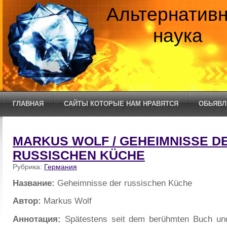
Альтернатив
наука
ГЛАВНАЯ
САЙТЫ КОТОРЫЕ НАМ НРАВЯТСЯ
ОБЬЯВЛ
MARKUS WOLF / GEHEIMNISSE D
RUSSISCHEN KÜCHE
Рубрика:
Германия
Название:
Geheimnisse der russischen Küche
Автор:
Markus Wolf
Аннотация:
Spätestens seit dem berühmten Buch un