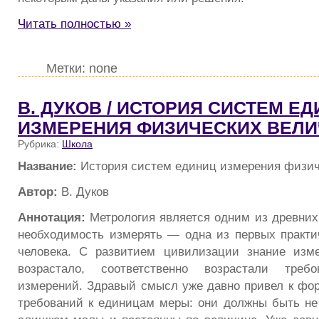
Читать полностью »
Метки: none
В. ДУКОВ / ИСТОРИЯ СИСТЕМ Е
ИЗМЕРЕНИЯ ФИЗИЧЕСКИХ ВЕЛ
Рубрика:
Школа
Название:
История систем единиц измерения физич
Автор:
В. Дуков
Аннотация:
Метрология является одним из древних
необходимость измерять — одна из первых практи
человека. С развитием цивилизации знание изме
возрастало, соответственно возрастали треб
измерений. Здравый смысл уже давно привел к фо
требований к единицам меры: они должны быть не