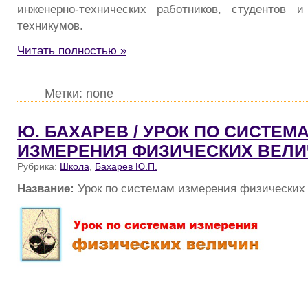
инженерно-технических работников, сту­дентов
техникумов.
Читать полностью »
Метки: none
Ю. БАХАРЕВ / УРОК ПО СИСТЕМ
ИЗМЕРЕНИЯ ФИЗИЧЕСКИХ ВЕЛ
Рубрика:
Школа
,
Бахарев Ю.П.
Название:
Урок по системам измерения физических