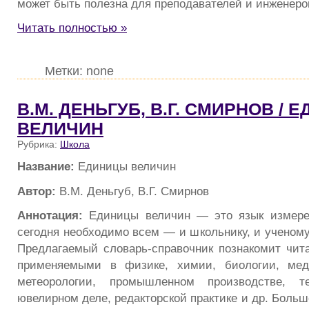
может быть полезна для преподавателей и инженеро
Читать полностью »
Метки: none
В.М. ДЕНЬГУБ, В.Г. СМИРНОВ / 
ВЕЛИЧИН
Рубрика:
Школа
Название:
Единицы величин
Автор:
В.М. Деньгуб, В.Г. Смирнов
Аннотация:
Единицы величин — это язык измере
сегодня необходимо всем — и школьнику, и ученом
Предлагаемый словарь-справочник познакомит чит
применяемыми в физике, химии, биологии, мед
метеорологии, промышленном производстве, т
ювелирном деле, редакторской практике и др. Боль