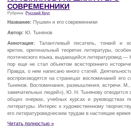
СОВРЕМЕННИКИ
Рубрика:
Русский Круг
Название:
Пушкин и его современники
Автор:
Ю. Тынянов
Аннотация:
Талантливый писатель, тонкий и о
критик, оригинальный теоретик литературы, особе
поэтического языка, выдающийся литературовед — Ю
пор еще не стал объектом всестороннего историче
Правда, о нем написано много статей. Деятельност
воспроизводятся на страницах воспоминаний его 
Тынянов. Воспоминания, размышления, встречи. М.,
замечательных людей»), Ю. Н. Тынянову отводится 
общих очерках, учебных курсах и руководствах п
литературы. Интерес к художественному творчеству
его литературоведческим трудам в настоящее время 
Читать полностью »