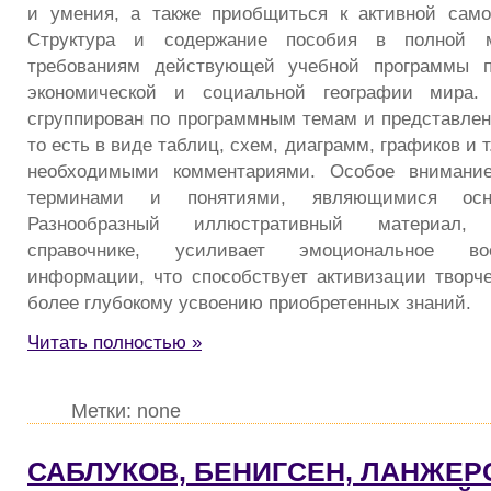
и умения, а также приобщиться к активной само
Структура и содержание пособия в полной м
требованиям действующей учебной программы п
экономической и социальной географии мира.
сгруппирован по программным темам и представлен
то есть в виде таблиц, схем, диаграмм, графиков и 
необходимыми комментариями. Особое внимание
терминами и понятиями, являющимися ос
Разнообразный иллюстративный материал
справочнике, усиливает эмоциональное во
информации, что способствует активизации творч
более глубокому усвоению приобретенных знаний.
Читать полностью »
Метки: none
САБЛУКОВ, БЕНИГСЕН, ЛАНЖЕР