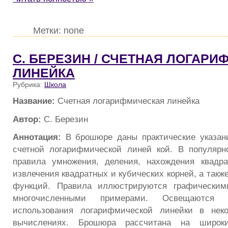
Метки: none
С. БЕРЕЗИН / СЧЕТНАЯ ЛОГАР
ЛИНЕЙКА
Рубрика:
Школа
Название:
Счетная логарифмическая линейка
Автор:
С. Березин
Аннотация:
В брошюре даны практические указани
счетной логарифмической линей­ кой. В популяр
правила ум­ножения, деления, нахождения квадра
извлечения квадратных и кубических корней, а такж
функций. Правила иллюстрируются графическим
многочисленными примерами. Осве­щаются 
использования лога­рифмической линейки в неко
вычислениях. Брошюра рассчитана на широкий