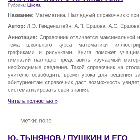
Рубрика:
Школа
Название:
Математика. Наглядный справочник с пр
Автор:
Л.Э. Генденштейн, А.П. Ершова, А.С. Ершова
Аннотация:
Справочник отличается максимальной н
тема школьного курса математики иллюстри
графиками и рисунками. Книга поможет учащим
гимназий наглядно предста­вить изучаемый мате
необходимые сведения. Такой справочник на стола
учителю освободить время урока для решения за
абитуриентам справочник даст возмож­ность увидет
систематизировать свои знания.
Читать полностью »
Метки: none
Ю. ТЫНЯНОВ / ПУШКИН И ЕГО