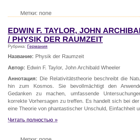
Метки: none
EDWIN F. TAYLOR, JOHN ARCHIB
/ PHYSIK DER RAUMZEIT
Рубрика:
Германия
Название:
Physik der Raumzeit
Автор:
Edwin F. Taylor, John Archibald Wheeler
Аннотация:
Die Relativitätstheorie beschreibt die Na
hin zum Kosmos. Sie bevollmächtigt den Anwender,
Gedanken zu machen, umfassende Untersuchungen
korrekte Vorhersagen zu treffen. Es handelt sich bei der
eine Theorie von phantastischer Unschuld, Einfachheit u
Читать полностью »
Метки: none