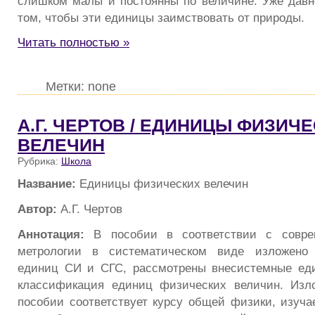
слишком малы и постоянны по величине. Уже дав
том, чтобы эти единицы заимствовать от природы.
Читать полностью »
Метки: none
А.Г. ЧЕРТОВ / ЕДИНИЦЫ ФИЗИЧ
ВЕЛЕЧИН
Рубрика:
Школа
Название:
Единицы физических велечин
Автор:
А.Г. Чертов
Аннотация:
В пособии в соответствии с совре
метрологии в систематическом виде изложено 
единиц СИ и СГС, рассмотрены внесистемные еди
классификация единиц физических величин. Изл
пособии соответствует курсу общей физики, изуча