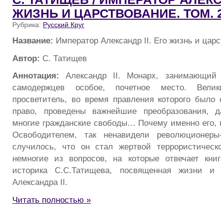
ЖИЗНЬ И ЦАРСТВОВАНИЕ. ТОМ. 
Рубрика:
Русский Круг
Название:
Император Александр II. Его жизнь и царс
Автор:
С. Татищев
Аннотация:
Александр II. Монарх, занимающий
самодержцев особое, почетное место. Вели
просветитель, во время правления которого было 
право, проведены важнейшие преобразования, 
многие гражданские свободы… Почему именно его, п
Освободителем, так ненавидели революционеры
случилось, что он стал жертвой террористическ
немногие из вопросов, на которые отвечает книг
историка С.С.Татищева, посвященная жизни и 
Александра II.
Читать полностью »