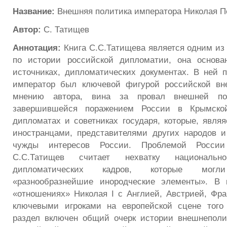
Название:
Внешняя политика императора Николая П
Автор:
С. Татищев
Аннотация:
Книга С.С.Татищева является одним из
по истории российской дипломатии, она основ
источниках, дипломатических документах. В ней п
император был ключевой фигурой российской вн
мнению автора, вина за провал внешней по
завершившейся поражением России в Крымско
дипломатах и советниках государя, которые, явля
иностранцами, представителями других народов 
чужды интересов России. Проблемой Росси
С.С.Татищев считает нехватку национально
дипломатических кадров, которые мог
«разнообразнейшие инородческие элементы». В 
«отношениях» Николая I с Англией, Австрией, Фр
ключевыми игроками на европейской сцене того
раздел включен общий очерк истории внешнеполи