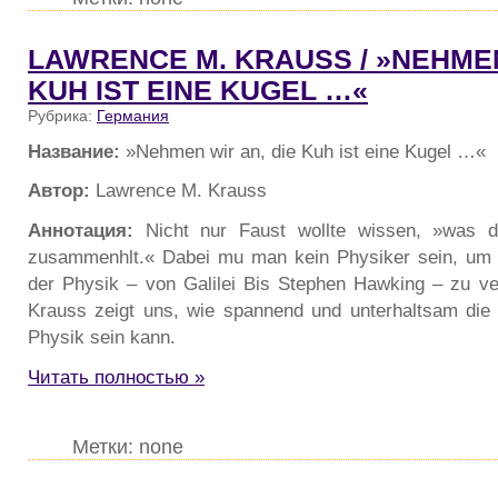
LAWRENCE M. KRAUSS / »NEHMEN
KUH IST EINE KUGEL …«
Рубрика:
Германия
Название:
»Nehmen wir an, die Kuh ist eine Kugel …«
Автор:
Lawrence M. Krauss
Аннотация:
Nicht nur Faust wollte wissen, »was d
zusammenhlt.« Dabei mu man kein Physiker sein, um 
der Physik – von Galilei Bis Stephen Hawking – zu v
Krauss zeigt uns, wie spannend und unterhaltsam die 
Physik sein kann.
Читать полностью »
Метки: none