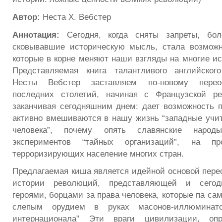
Автор:
Неста X. Вебстер
Аннотация:
Сегодня, когда сняты запреты, бо
сковывавшие историческую мысль, стала возможн
которые в корне меняют наши взгляды на многие ис
Представляемая книга талантливого английского
Несты Вебстер заставляем по-новому перео
последних столетий, начиная с Французской р
заканчивая сегодняшним днем: дает возможность п
активно вмешиваются в нашу жизнь “западные учит
человека”, почему опять славянские народ
экспериментов “тайных организаций”, на пр
терроризирующих население многих стран.
Предлагаемая киша является идейной основой пер
истории революций, представляющей и сегод
героями, борцами за права человека, которые па са
слепым орудием в руках масонов-иллюминат
интернационала” Эти враги цивилизации, оп