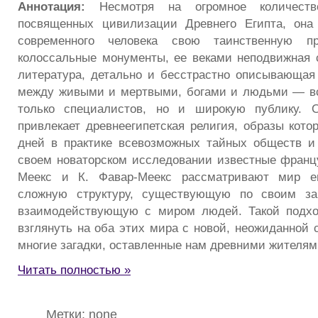
Аннотация:
Несмотря на огромное количеств
посвященных цивилизации Древнего Египта, она 
современного человека свою таинственную при
колоссальные монументы, ее веками неподвижная с
литература, детально и бесстрастно описывающа
между живыми и мертвыми, богами и людьми — вс
только специалистов, но и широкую публику. 
привлекает древнеегипетская религия, образы кот
дней в практике всевозможных тайных обществ и
своем новаторском исследовании известные францу
Меекс и К. Фавар-Меекс рассматривают мир ег
сложную структуру, существующую по своим за
взаимодействующую с миром людей. Такой подхо
взглянуть на оба этих мира с новой, неожиданной 
многие загадки, оставленные нам древними жителя
Читать полностью »
Метки: none