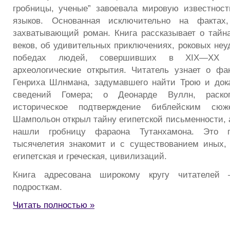
гробницы, ученые” завоевала мировую известност
языков. Основанная исключительно на фактах,
захватывающий роман. Книга рассказывает о тай
веков, об удивительных приключениях, роковых неу
победах людей, совершивших в XIX—XX в
археологические открытия. Читатель узнает о фа
Генриха Шлнмана, задумавшего найти Трою и док
сведений Гомера; о Деонарде Вуллн, раско
историческое подтверждение библейским сю
Шампольон открыл тайну египетской письменности, 
нашли гробницу фараона Тутанхамона. Это п
тысячелетия знакомит и с существованием иных,
египетская и греческая, цивилизаций.
Книга адресована широкому кругу читателе
подросткам.
Читать полностью »