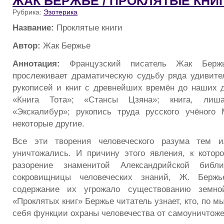
ЖАК БЕРЖЬЕ / ПРОКЛЯТЫЕ КНИ
Рубрика:
Эзотерика
Название:
Проклятые книги
Автор:
Жак Бержье
Аннотация:
Французский писатель Жак Берж
прослеживает драматическую судьбу ряда удивите
рукописей и книг с древнейших времён до наших д
«Книга Тота»; «Стансы Цзяна»; книга, лиш
«Экскалибур»; рукопись труда русского учёного
некоторые другие.
Все эти творения человеческого разума тем 
уничтожались. И причину этого явления, к котор
разорение знаменитой Александрийской библи
сокровищницы человеческих знаний, Ж. Берж
содержание их угрожало существованию земно
«Проклятых книг» Бержье читатель узнает, кто, по м
себя функции охраны человечества от самоуничтоже