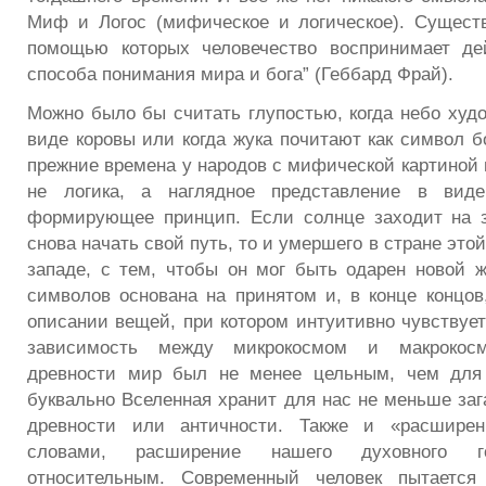
Миф и Логос (мифическое и логическое). Сущест
помощью которых человечество воспринимает дей
способа понимания мира и бога” (Геббард Фрай).
Можно было бы считать глупостью, когда небо худо
виде коровы или когда жука почитают как символ б
прежние времена у народов с мифической картиной 
не логика, а наглядное представление в виде
формирующее принцип. Если солнце заходит на з
снова начать свой путь, то и умершего в стране это
западе, с тем, чтобы он мог быть одарен новой 
символов основана на принятом и, в конце концов
описании вещей, при котором интуитивно чувствует
зависимость между микрокосмом и макрокос
древности мир был не менее цельным, чем для
буквально Вселенная хранит для нас не меньше заг
древности или античности. Также и «расширен
словами, расширение нашего духовного го
относительным. Современный человек пытается