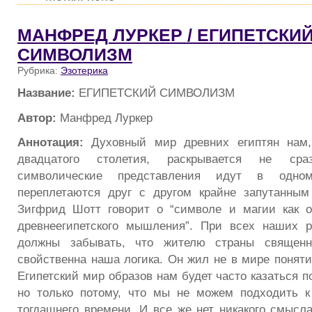
МАНФРЕД ЛУРКЕР / ЕГИПЕТСКИ
СИМВОЛИЗМ
Рубрика:
Эзотерика
Название:
ЕГИПЕТСКИЙ СИМВОЛИЗМ
Автор:
Манфред Луркер
Аннотация:
Духовный мир древних египтян нам,
двадцатого столетия, раскрывается не сра
символические представления идут в одн
переплетаются друг с другом крайне запутанным
Зигфрид Шотт говорит о “символе и магии как 
древнеегипетского мышления”. При всех наших 
должны забывать, что жителю страны священ
свойственна наша логика. Он жил не в мире поняти
Египетский мир образов нам будет часто казаться 
но только потому, что мы не можем подходить 
тогдашнего времени. И все же нет никакого смысла