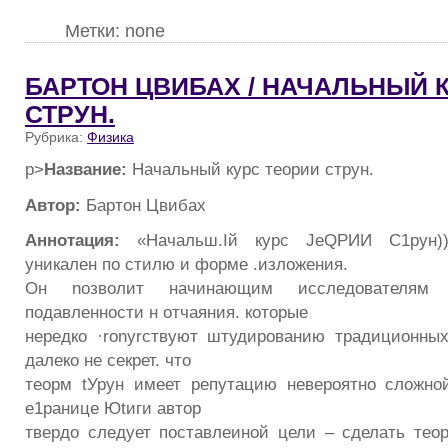
Метки: none
БАРТОН ЦВИБАХ / НАЧАЛЬНЫЙ 
СТРУН.
Рубрика:
Физика
p>
Название:
Начальный курс теории струн.
Автор:
Бартон Цвибах
Аннотация:
«Начальш.Iй курс JеQРИИ С1рун))
уникален по стилю и форме .изложения.
Он nозволит начинающим исследователям 
подавленности н отчаяния. которые
нередко ·rоnуrствуют штудированию традиционны
далеко не секрет. что
теорм tУрун имеет репутацию невероятно сложно
е1ранице Юtиги автор
твердо следует поставлеиной цели – сделать тео