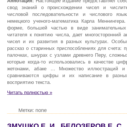
Аннотация:
Настоящее издание предоставляет соб
свод знаний о происхождении чисел и числите
числовой последовательности и числового язы
немецкого ученого-математика Карла Меннингера
форме, большей частью в виде занимательных 
читателя к понятию числа, дает многосторонний а
чисел и их развития в разных культурах. Особы
рассказ о старинных приспособлениях для счета: 
палочках, шнурах с узлами древнего Перу, сложны
которые когда-то использовались в качестве циф
жетонами, абаке … Множество иллюстраций и 
сравниваются цифры и их написание в разных
восприятию текста.
Читать полностью »
Метки: none
ЗМУШКО Е. И., БЕЛОЗЕРОВ Е. С.,