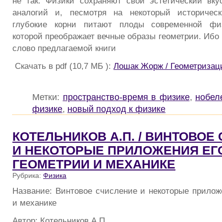
не так. Физики сохраняют свой эстетический вк
аналогий и, песмотря на некоторый историчес
глубокие корни питают плоды современной физ
которой преображает вечные образы геометрии. Ибо
слово предлагаемой книги
Скачать в pdf (10,7 МБ ):
Лошак Жорж / Геометризац
Метки:
пространство-время в физике
,
нобел
физике
,
новый подход к физике
КОТЕЛЬНИКОВ А.П. / ВИНТОВОЕ
И НЕКОТОРЫЕ ПРИЛОЖЕНИЯ ЕГО
ГЕОМЕТРИИ И МЕХАНИКЕ
Рубрика:
Физика
Название: Винтовое счисление и некоторые приложе
и механике
Автор: Котельников А.П.