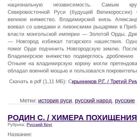
национальную независимость. Самым кру
Северовосточной Руси (будущей Великороссии)
великое княжество. Владимирский князь Алексан
воевал со шведами и ливонскими рыцарями в Приба
власти монгольской империи — Золотой Орды. Др
— Новгород избежал татарского нашествия. Одна
помог Орде подчинить Новгородскую землю. Посл
Владимирское княжество подверглось дроблению 
Отныне на владимирскую корону могли претендоват
обладал военной мощью и пользовался покровитель
Скачать в pdf (1,11 МБ): С
крынников Р.Г. / Третий Ри
Метки:
история руси
,
русский народ
,
русские
РОДИН С. / ХИМЕРА ПОХИЩЕНИЯ
Рубрика:
Русский Круг
Название: