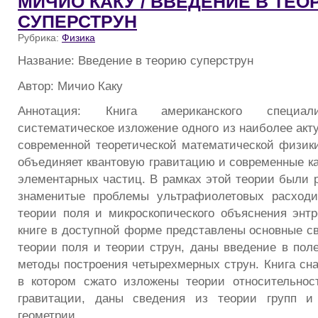
МИЧИО КАКУ / ВВЕДЕНИЕ В ТЕ
СУПЕРСТРУН
Рубрика:
Физика
Название: Введение в теорию суперструн
Автор: Мичио Каку
Аннотация: Книга американского специал
систематическое изложение одного из наиболее акт
современной теоретической математической физики
объединяет квантовую гравитацию и современные к
элементарных частиц. В рамках этой теории были р
знаменитые проблемы ультрафиолетовых расходи
теории поля и микроскопического объяснения энт
книге в доступной форме представлены основные св
теории поля и теории струн, даны введение в пол
методы построения четырехмерных струн. Книга сн
в котором сжато изложены теории относительнос
гравитации, даны сведения из теории групп и
геометрии.