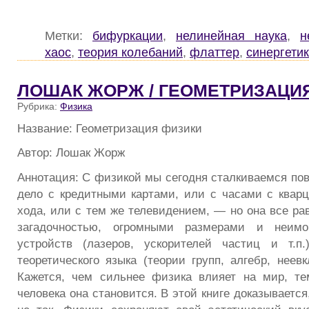
Метки:
бифуркации
,
нелинейная наука
,
н
хаос
,
теория колебаний
,
флаттер
,
синергети
ЛОШАК ЖОРЖ / ГЕОМЕТРИЗАЦИ
Рубрика:
Физика
Название: Геометризация физики
Автор: Лошак Жорж
Аннотация: С физикой мы сегодня сталкиваемся по
дело с кредитными картами, или с часами с квар
хода, или с тем же телевидением, — но она все рав
загадочностью, огромными размерами и неимо
устройств (лазеров, ускорителей частиц и т.п.
теоретического языка (теории групп, алгебр, неев
Кажется, чем сильнее физика влияет на мир, те
человека она становится. В этой книге доказывается