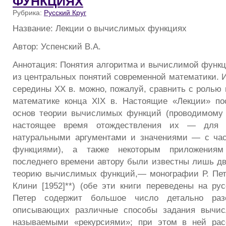
ФУНКЦИЯХ
Рубрика:
Русский Круг
Название: Лекции о вычислимых функциях
Автор: Успенский В.А.
Аннотация: Понятия алгоритма и вычислимой функ
из центральных понятий современной математики. И
середины XX в. можно, пожалуй, сравнить с ролью 
математике конца XIX в. Настоящие «Лекции» п
основ теории вычислимых функций (проводимому 
настоящее время отождествления их — для 
натуральными аргументами и значениями — с час
функциями), а также некоторым приложения
последнего времени автору были известны лишь дв
теорию вычислимых функций,— монографии Р. Пете
Клини [1952]**) (обе эти книги переведены на рус
Петер содержит большое число детально раз
описывающих различные способы задания вычис
называемыми «рекурсиями»; при этом в ней ра