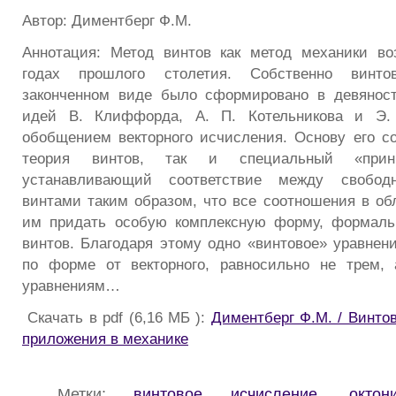
Автор: Диментберг Ф.М.
Аннотация: Метод винтов как метод механики во
годах прошлого столетия. Собственно винт
законченном виде было сформировано в девяност
идей В. Клиффорда, А. П. Котельникова и Э.
обобщением векторного исчисления. Основу его с
теория винтов, так и специальный «принц
устанавливающий соответствие между свобо
винтами таким образом, что все соотношения в обл
им придать особую комплексную форму, формаль
винтов. Благодаря этому одно «винтовое» уравнен
по форме от векторного, равносильно не трем,
уравнениям…
Скачать в pdf (6,16 МБ ):
Диментберг Ф.М. / Винто
приложения в механике
Метки:
винтовое исчисление
,
октон