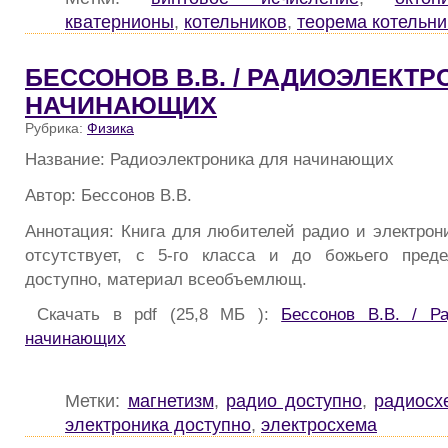
кватернионы
,
котельников
,
теорема котельни
БЕССОНОВ В.В. / РАДИОЭЛЕКТР
НАЧИНАЮЩИХ
Рубрика:
Физика
Название: Радиоэлектроника для начинающих
Автор: Бессонов В.В.
Аннотация: Книга для любителей радио и электрони
отсутствует, с 5-го класса и до божьего преде
доступно, материал всеобъемлющ.
Скачать в pdf (25,8 МБ ):
Бессонов В.В. / Р
начинающих
Метки:
магнетизм
,
радио доступно
,
радиосх
электроника доступно
,
электросхема