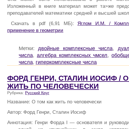
Изложенный в книге материал может та>же предс
преподавателей математики средней и высшей школ
Скачать в pdf (6,91 МБ):
Яглом И.М. / Компл
применение в геометрии
Метки:
двойные комплексные числа
,
дуа
числа
,
алгебра комплексных чмсел
,
обобщ
числа
,
гиперкомплексные числа
ФОРД ГЕНРИ, СТАЛИН ИОСИФ / О
ЖИТЬ ПО ЧЕЛОВЕЧЕСКИ
Рубрика:
Русский Круг
Название: О том как жить по человечески
Автор: Форд Генри, Сталин Иосиф
Аннотация: Генри Форда I — основателя и руковод