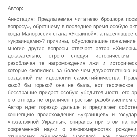
Автор:
Аннотация: Предлагаемая читателю брошюра посв
вопросу», обретшему в последнее время особую акт
когда Малороссия стала «Украиной», а населявшее 
«украинцами»? причины, обусловившие появление
многие другие вопросы отвечает автор «Химеры»
доказательно, строго следуя историческим 
разоблачая те нагромождения лжи и историчес
которые скопились за более чем двухсотлетнюю и
созданной им идеологии самостийничества. Прав
какой бы горькой она не была, вот творческое 
бесстрашие придает особую убедительность его ар
его отнюдь не ограничен простым разоблачением
Автор идет гораздо дальше и предлагает собств
концепцию происхождения «украинцев» и государ
«нэзалэжной Украины», опираясь при этом на по
современной науки о закономерностях рожден
этнических общностей (народов), как самосто