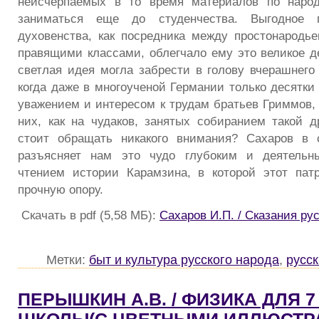
неисчерпаемых в то время материалов по наро
заниматься еще до студенчества. Выгодное п
духовенства, как посредника между простонародь
правящими классами, облегчало ему это великое де
светлая идея могла забрести в голову вчерашнего 
когда даже в многоученой Германии только десятки
уважением и интересом к трудам братьев Гриммов, 
них, как на чудаков, занятых собиранием такой д
стоит обращать никакого внимания? Сахаров в 
разъясняет нам это чудо глубоким и деятельн
чтением истории Карамзина, в которой этот пат
прочную опору.
Скачать в pdf (5,58 МБ):
Сахаров И.П. / Сказания ру
Метки:
быт и культура русского народа
,
русс
ПЕРЫШКИН А.В. / ФИЗИКА ДЛЯ 7