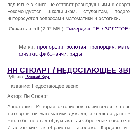
поднятые в книге, не оставят равнодушными и совр
Рекомендуется школьникам, студентам, педа
интересуется вопросами математики и эстетики.
Скачать в pdf (2,92 МБ ):
Тимердинг Г.Е. / ЗОЛОТО
Метки:
пропорции
,
золотая пропорция
,
мате
физика
,
фибоначчи
,
ряды
ЯН СТЮАРТ / НЕДОСТАЮЩЕЕ ЗВ
Рубрика:
Русский Круг
Название: Недостающее звено
Автор: Ян Стюарт
Аннотация: История октонионов начинается в сере
того времени математики думали, что числа даны Б
Никто бы не стал обдумывать изобретение нового чис
Итальянские алгебраисты Гироламо Кардано и