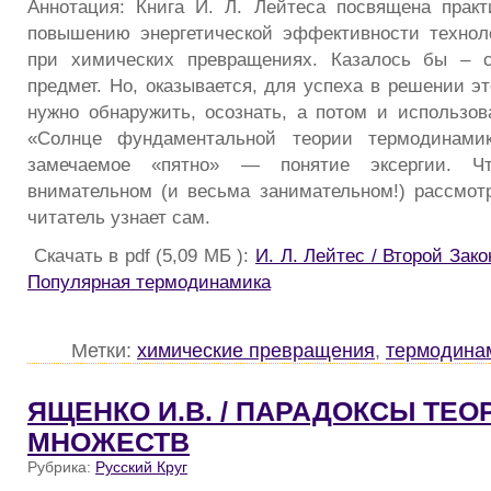
Аннотация: Книга И. Л. Лейтеса посвящена прак
повышению энергетической эффективности технол
при химических превращениях. Казалось бы – 
предмет. Но, оказывается, для успеха в решении э
нужно обнаружить, осознать, а потом и использова
«Солнце фундаментальной теории термодинами
замечаемое «пятно» — понятие эксергии. Ч
внимательном (и весьма занимательном!) рассмотр
читатель узнает сам.
Скачать в pdf (5,09 МБ ):
И. Л. Лейтес / Второй Зако
Популярная термодинамика
Метки:
химические превращения
,
термодина
ЯЩЕНКО И.В. / ПАРАДОКСЫ ТЕО
МНОЖЕСТВ
Рубрика:
Русский Круг