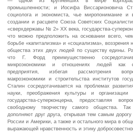
— одной из крупнейших в мире корпорац
промышленности; и Иосифа Виссарионовича Ст
социолога и экономиста, чье миропонимание и 
создании и расцвете Союза Советских Социалист
«сверхдержавы № 2» XX века, государства-суперкон
что можно предположить на основании всего, че
борьбе «капитализма» и «социализма», воззрения 
общества этих двух людей по существу едины. Ра
что Г. Форд преимущественно сосредотачи
микроэкономики и отношениях людей как со
предприятия, избегая рассмотрения вопр
макроэкономики и строительства институтов госу
Сталин сосредотачивается на проблемах развити
науки, преображения культуры и организации 
государства-суперконцерна, предоставляя вопр
свободному творчеству самого общества. Та
дополняют друг друга, открывая тем самым дорогу
России и Америки, а также и остального мира в общ
выражающей нравственность и этику добросовестног