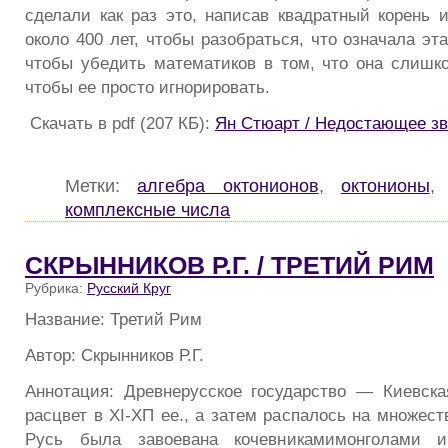
сделали как раз это, написав квадратный корень и
около 400 лет, чтобы разобраться, что означала эта
чтобы убедить математиков в том, что она слишко
чтобы ее просто игнорировать.
Скачать в pdf (207 КБ):
Ян Стюарт / Недостающее з
Метки:
алгебра октонионов
,
октонионы
комплексные числа
СКРЫННИКОВ Р.Г. / ТРЕТИЙ РИМ
Рубрика:
Русский Круг
Название: Третий Рим
Автор: Скрынников Р.Г.
Аннотация: Древнерусское государство — Киевск
расцвет в XI-ХП ее., а затем распалось на множеств
Русь была завоевана кочевникамимонголами и