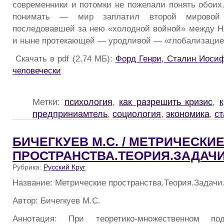
современники и потомки не пожелали понять обоих.
понимать — мир заплатил второй мировой
последовавшей за нею «холодной войной» между Н
и ныне протекающей — уродливой — «глобализацие
Скачать в pdf (2,74 МБ):
Форд Генри, Сталин Иосиф
человечески
Метки:
психология
,
как разрешить кризис
,
предприниамтель
,
социология
,
экономика
,
с
БИЧЕГКУЕВ М.С. / МЕТРИЧЕСКИ
ПРОСТРАНСТВА.ТЕОРИЯ.ЗАДАЧ
Рубрика:
Русский Круг
Название: Метрические пространства.Теория.Задач
Автор: Бичегкуев М.С.
Аннотация: При теоретико-множественном п