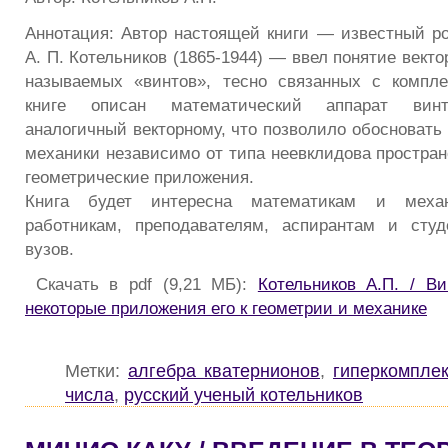
Аннотация: Автор настоящей книги — известный р
А. П. Котельников (1865-1944) — ввел понятие векто
называемых «винтов», тесно связанных с компл
книге описан математический аппарат винт
аналогичный векторному, что позволило обосновать
механики независимо от типа неевклидова простран
геометрические приложения.
Книга будет интересна математикам и мех
работникам, преподавателям, аспирантам и студ
вузов.
Скачать в pdf (9,21 МБ):
Котельников А.П. / В
некоторые приложения его к геометрии и механике
Метки:
алгебра кватернионов
,
гиперкомпле
числа
,
русский ученый котельников