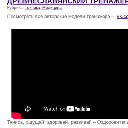
ДРЕВНЕСЛАВЯНСКИЙ ТРЕНАЖЁР
Рубрика:
Техника
,
Медицина
Посмотреть все авторские модели тренажёра –
vk.c
Тянись, ощущай, здоровей, развивай – Оздоровител