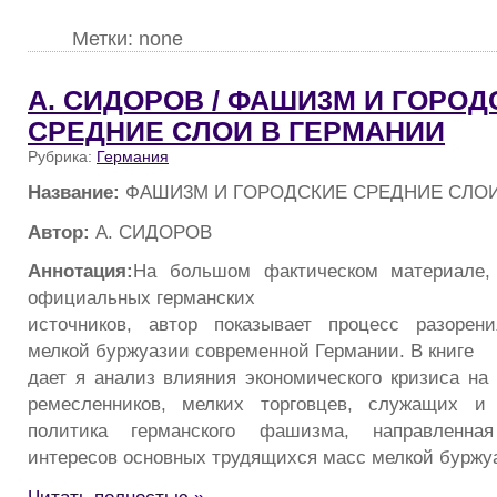
Метки: none
А. CИДOPOB / ФАШИ3М И ГOPOД
CPEДHИE CЛOИ В ГЕРМАНИИ
Рубрика:
Германия
Название:
ФАШИ3М И ГOPOДCКИE CPEДHИE CЛOИ
Автор:
А. CИДOPOB
Аннотация:
На большом фактическом материале,
официальных германских
источников, автор показывает процесс разорен
мелкой буржуазии современной Германии. В книге
дает я анализ влияния экономического кризиса на
ремесленников, мелких торговцев, служащих и 
политика германского фашизма, направленна
интересов основных трудящихся масс мелкой буржуа
Читать полностью »