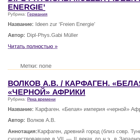
ENERGIE’
Рубрика:
Германия
Название:
Ideen zur ‘Freien Energie’
Автор:
Dipl-Phys.Gabi Müller
Читать полностью »
Метки: none
ВОЛКОВ А.В. / КАРФАГЕН. «БЕЛ
«ЧЕРНОЙ» АФРИКИ
Рубрика:
Река времени
Название:
Карфаген. «Белая» империя «черной» Аф
Автор:
Волков А.В.
Аннотация:
Карфаген, древний город (близ совр. Тун
существовавшее в VII — II веках до н.э. в Западн