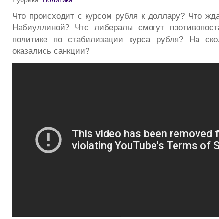
Рубрика:
Политика
Что происходит с курсом рубля к доллару? Что жда
Набиуллиной? Что либералы смогут противопост
политике по стабилизации курса рубля? На ск
оказались санкции?