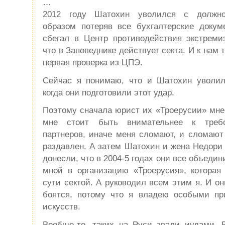
…
2012 году Шатохин уволился с должно
образом потеряв все бухгалтерские докум
сбегал в Центр противодействия экстреми
что в Заповеднике действует секта. И к нам 
первая проверка из ЦПЭ.
Сейчас я понимаю, что и Шатохин уволил
когда они подготовили этот удар.
Поэтому сначала юрист их «Троерусии» мне
мне стоит быть внимательнее к треб
партнеров, иначе меня сломают, и сломают 
раздавлен. А затем Шатохин и жена Недори
донесли, что в 2004-5 годах они все объеди
мной в организацию «Троерусия», которая
сути сектой. А руководил всем этим я. И о
боятся, потому что я владею особыми п
искусств.
Вообще-то, таких на Руси звали иудами. В