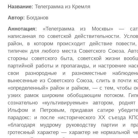
Название:
Телеграмма из Кремля
Автор:
Богданов
Аннотация:
«Телеграмма из Москвы» — сати
написанная по советской действительности. Усл
район, в котором происходит действие повести
типичен для любого места Советского Союза. Авт
стороны советского быта, советской жизни вооб
партийной работы и пропаганды, и настроение нас
свои разнородные и разноместные наблюден
вынесенные из Советского Союза, слить в почти 
«определенный» район и райком, — с тем, чтобы о
узких рамок широким обобщающим потоком. Гипе
сознательно «культивируемые» автором, родня
Ильфом и Петровым, придавая сатире убедите
парадокс: и после «исторического XX съезда КП
«благодаря мудрому руководству партии и пра
гротескный характер — характер не нормальной че