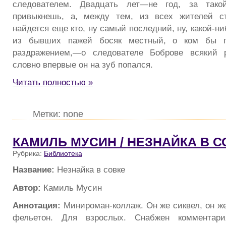
следователем. Двадцать лет—не год, за так
привыкнешь, а, между тем, из всех жителей с
найдется еще кто, ну самый последний, ну, какой-
из бывших пажей босяк местный, о ком бы г
раздражением,—о следователе Боброве всякий р
словно впервые он на зуб попался.
Читать полностью »
Метки: none
КАМИЛЬ МУСИН / НЕЗНАЙКА В С
Рубрика:
Библиотека
Название:
Незнайка в совке
Автор:
Камиль Мусин
Аннотация:
Минироман-коллаж. Он же сиквел, он же
фельетон. Для взрослых. Снабжен комментар