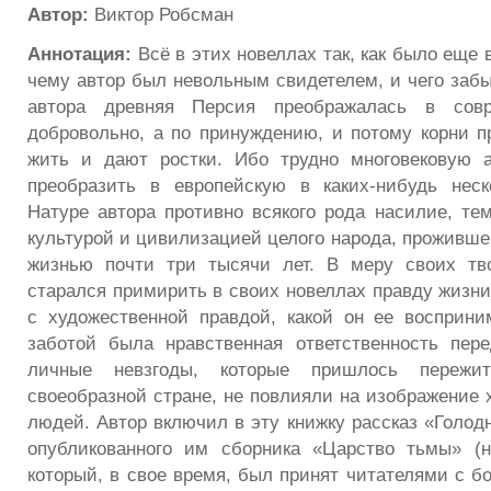
Автор:
Виктор Робсман
Аннотация:
Всё в этих новеллах так, как было еще
чему автор был невольным свидетелем, и чего забы
автора древняя Персия преображалась в сов
добровольно, а по принуждению, и потому корни 
жить и дают ростки. Ибо трудно многовековую а
преобразить в европейскую в каких-нибудь неск
Натуре автора противно всякого рода насилие, те
культурой и цивилизацией целого народа, проживше
жизнью почти три тысячи лет. В меру своих тво
старался примирить в своих новеллах правду жизни,
с художественной правдой, какой он ее восприни
заботой была нравственная ответственность пер
личные невзгоды, которые пришлось пережи
своеобразной стране, не повлияли на изображение 
людей. Автор включил в эту книжку рассказ «Голод
опубликованного им сборника «Царство тьмы» (н
который, в свое время, был принят читателями с б