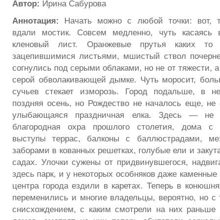
Автор:
Ирина Сабурова
Аннотация:
Начать можно с любой точки: вот, т
вдали мостик. Совсем медленно, чуть касаясь 
кленовый лист. Оранжевые прутья каких то
зацепившимися листьями, мшистый ствол почерне
согнулись под серыми облаками, но не от тяжести, а
серой обволакивающей дымке. Чуть моросит, боль
сучьев стекает изморозь. Город подальше, в н
поздняя осень, но Рождество не началось еще, не 
улыбающаяся праздничная елка. Здесь — не 
благородная охра прошлого столетия, дома с 
выступы террас, балконы с баллюстрадами, ме
заборами в кованных решетках, голубые ели и закут
садах. Улочки сужены от придвинувшегося, надвиг
здесь парк, и у некоторых особняков даже каменные 
центра города ездили в каретах. Теперь в конюшня
переменились и многие владельцы, вероятно, но с
снисхождением, с каким смотрели на них раньше