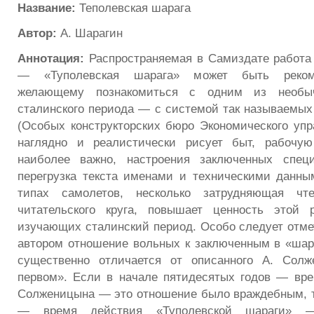
Название:
Теполевская шарага
Автор:
А. Шарагин
Аннотация:
Распространяемая в Самиздате работа 
— «Туполевская шарага» может быть рекоме
желающему познакомиться с одним из необы
сталинского периода — с системой так называем
(Особых конструкторских бюро Экономического упр
наглядно и реалистически рисует быт, рабочую
наиболее важно, настроения заключенных специ
перегрузка текста именами и техническими данны
типах самолетов, несколько затрудняющая чт
читательского круга, повышает ценность этой
изучающих сталинский период. Особо следует отмет
автором отношение вольных к заключенным в «шар
существенно отличается от описанного А. Сол
первом». Если в начале пятидесятых годов — вр
Солженицына — это отношение было враждебным, т
— время действия «Туполевской шараги»