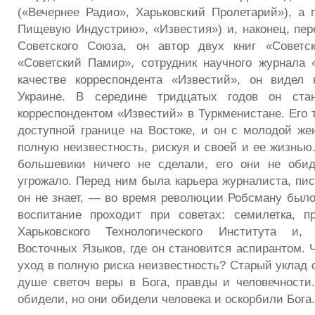
(«Вечернее Радио», Харьковский Пролетарий»), а 
Пищевую Индустрию», «Известия») и, наконец, пе
Советского Союза, он автор двух книг «Советс
«Советский Памир», сотрудник научного журнала
качестве корреспондента «Известий», он видел 
Украине. В середине тридцатых годов он стан
корреспондентом «Известий» в Туркменистане. Его 
доступной границе на Востоке, и он с молодой же
полную неизвестность, рискуя и своей и ее жизнью
большевики ничего не сделали, его они не обид
угрожало. Перед ним была карьера журналиста, пис
он не знает, — во время революции Робсману было 
воспитание проходит при советах: семилетка, п
Харьковского Технологического Института и, 
Восточных Языков, где он становится аспирантом. Ч
уход в полную риска неизвестность? Старый уклад 
душе светоч веры в Бога, правды и человечности
обидели, но они обидели человека и оскорбили Бога.