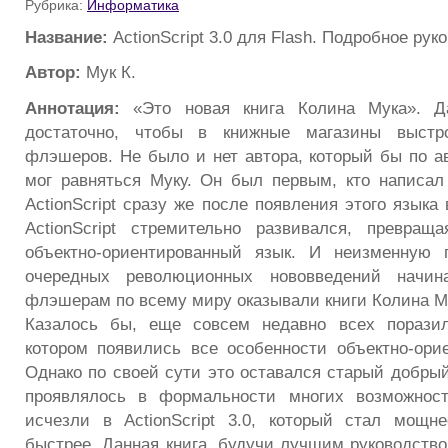
Рубрика:
Информатика
Название:
ActionScript 3.0 для Flash. Подробное рук
Автор:
Мук К.
Аннотация:
«Это новая книга Колина Мука». Д
достаточно, чтобы в книжные магазины выстр
флэшеров. Не было и нет автора, который бы по а
мог равняться Муку. Он был первым, кто написал
ActionScript сразу же после появления этого языка 
ActionScript стремительно развивался, превращ
объектно-ориентированный язык. И неизменную
очередных революционных нововведений нач
флэшерам по всему миру оказывали книги Колина М
Казалось бы, еще совсем недавно всех поразил 
котором появились все особенности объектно-орие
Однако по своей сути это оставался старый добрый A
проявлялось в формальности многих возможност
исчезли в ActionScript 3.0, который стал мощне
быстрее. Данная книга, будучи лучшим руководством 