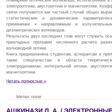
планарные оптические волновоцы, используемые в и
электрооптике, акустооптике и магнитооптике. Коэ
связи получаются как частный случай общих выр
статистические и динамические параметриче
применении к направляемым и излучательны
диэлектрических волноводов.
Результаты двух последних глав могут служить осн
прикладных программ численного расчета разно
волноводной оптики.
Книга предназначена студентам, аспирантам и преп
также специалистам в области теоретичес
электродинамики, интегральной оптики, акустоопти
магнитооптики.
Читать полностью »
Метки: none
АШКИНАЗИ Л. А. / ЭЛЕКТРОННЫ