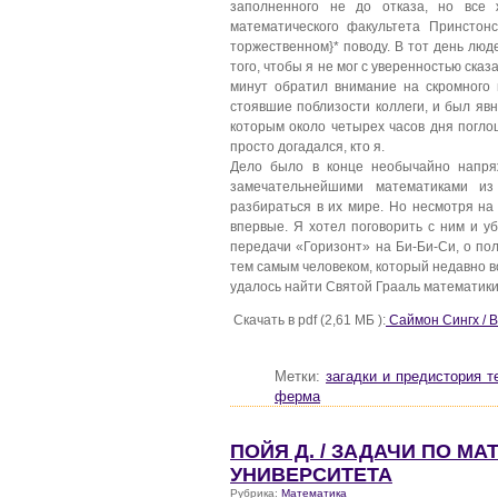
заполненного не до отказа, но все 
математического факультета Принстонс
торжественном}* поводу. В тот день люде
того, чтобы я не мог с уверенностью сказ
минут обратил внимание на скромного в
стоявшие поблизости коллеги, и был яв
которым около четырех часов дня погло
просто догадался, кто я.
Дело было в конце необычайно напряж
замечательнейшими математиками из
разбираться в их мире. Но несмотря на
впервые. Я хотел поговорить с ним и у
передачи «Горизонт» на Би-Би-Си, о п
тем самым человеком, который недавно в
удалось найти Святой Грааль математик
Скачать в pdf (2,61 МБ ):
Саймон Сингх / 
Метки:
загадки и предистория 
ферма
ПОЙЯ Д. / ЗАДАЧИ ПО М
УНИВЕРСИТЕТА
Рубрика:
Математика