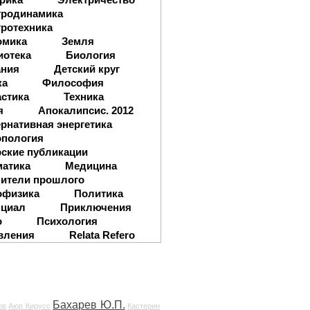
тродинамика
ротехника
омика
Земля
иотека
Биология
ания
Детский круг
ка
Философия
стика
Техника
я
Апокалипсис. 2012
рнативная энергетика
опология
ские публикации
матика
Медицина
ители прошлого
офизика
Политика
нциал
Приключения
о
Психология
вления
Relata Refero
Бахарев Ю.П.
ов
Аюр Кирусс
Кастерин