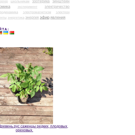
эзотерика
эйнштейн
ергер
школьникам
омика
электричество
эксперимент
тродинамика
электромагнетизм
электрон
эфир
энергия
явления
енты
энергетика
ЙТА:
ревень.рус саженцы редких, плодовых,
ореховых.