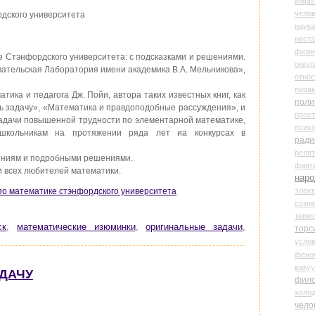
миро
чело
рдского университета
наука
нест
физи
е Стэнфордского университета: с подсказками и решениями.
оккул
ательская Лаборатория имени академика В.А. Мельникова»,
относ
пира
ика и педагога Дж. Пойи, автора таких известных книг, как
поли
ь задачу», «Математика и правдоподобные рассуждения», и
прос
задачи повышенной трудности по элементарной математике,
психо
 школьникам на протяжении ряда лет иа конкурсах в
ради
реля
шениям и подробными решениями.
фант
и всех любителей математики.
наро
элект
 по математике стэнфордского университета
созн
терм
ск
,
математические изюминки
,
оригинальные задачи
,
торс
усло
фено
ваку
АДАЧУ
фил
холо
чело