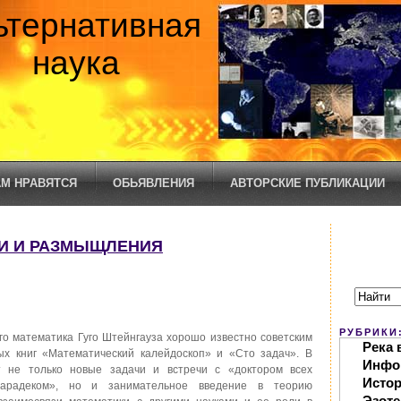
ьтернативная
наука
М НРАВЯТСЯ
ОБЬЯВЛЕНИЯ
АВТОРСКИЕ ПУБЛИКАЦИИ
ЧИ И РАЗМЫЩЛЕНИЯ
РУБРИКИ
го математика Гуго Штейнгауза хорошо известно советским
Река 
ых книг «Математический калейдоскоп» и «Сто задач». В
Инфо
т не только новые задачи и встречи с «доктором всех
Исто
Шарадеком», но и занимательное введение в теорию
Эзоте