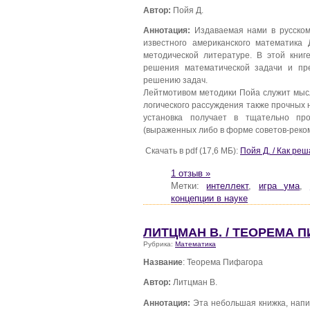
Автор:
Пойя Д.
Аннотация:
Издаваемая нами в русском 
известного американского математика
методической литературе. В этой книг
решения математической задачи и пр
решению задач.
Лейтмотивом методики Пойа служит мыс
логического рассуждения также прочных
установка получает в тщательно про
(выраженных либо в форме советов-реко
Скачать в pdf (17,6 МБ):
Пойя Д. / Как реш
1 отзыв »
Метки:
интеллект
,
игра ума
,
концепции в науке
ЛИТЦМАН В. / ТЕОРЕМА 
Рубрика:
Математика
Название
: Теорема Пифагора
Автор:
Литцман В.
Аннотация:
Эта небольшая книжка, нап