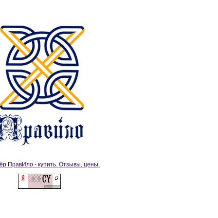
ёр ПравИло - купить. Отзывы, цены.