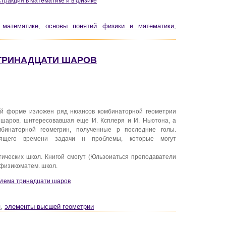
бстракция в математике и в физике
 математике
,
основы понятий физики и математики
,
 ТРИНАДЦАТИ ШАРОВ
ой форме изложен ряд нюансов комбинаторной геометрии
 шаров, шнтересовавшая еще И. Ксплеря и И. Ньютона, а
бинаторной геомегрин, полученные р последние голы.
оящего времени задачи н проблемы, которые могут
ических школ. Книгой смогут (Юльзоиаться преподаватели
физикоматем. школ.
облема тринадцати шаров
я
,
элементы высшей геометрии