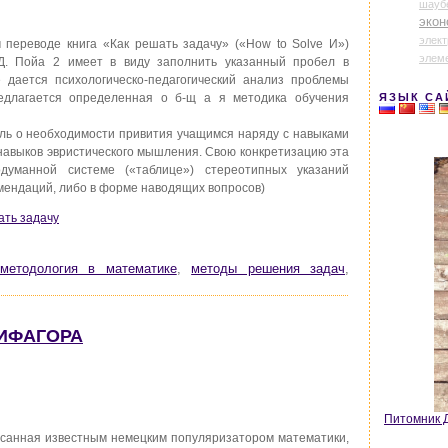
шауб
экон
элек
переводе книга «Как решать задачу» («How to Solve И»)
элем
 Д. Пойа 2 имеет в виду заполнить указанный пробел в
е дается психологическо-педагогический анализ проблемы
ЯЗЫК СА
едлагается определенная о б-щ а я методика обучения
ль о необходимости привития учащимся наряду с навыками
 навыков эвристического мышления. Свою конкретизацию эта
думанной системе («таблице») стереотипных указаний
мендаций, либо в форме наводящих вопросов)
ать задачу
методология в математике
,
методы решения задач
,
ПИФАГОРА
Питомник Д
исанная известным немецким популяризатором математики,