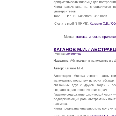
арифметических пирамид для построения
Книга рассчитана на специалистов п
университетов.
Табл. 19. Ил. 19. Библиогр.: 355 назв.
Скачать в pdf (8,89 МБ):
Кузьмин О.В. / 
Метки:
математические приложе
КАГАНОВ М.И. / АБСТРАК
Рубрика:
Математика
Название:
Абстракция в математике и в 
Автор:
Каганов М.И.
Аннотация:
Математическая часть кни
математики, поскольку история абстрак
связанных друг с другом задач и соо
созданных для решения этих задач.
Главное содержание физической части —
подчеркивающий роль абстрактных поня
нас мира.
Книга предназначена широкому кругу чит