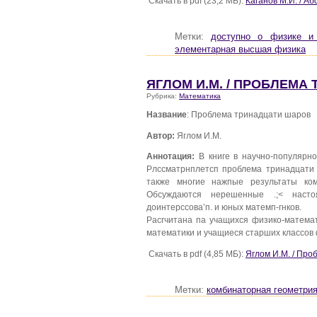
Скачать в pdf (23,2 МБ):
Каганов М.И. / А
Метки:
доступно о физике и
элементарная высшая физика
ЯГЛОМ И.М. / ПРОБЛЕМА
Рубрика:
Математика
Название
: Проблема тринадцати шаров
Автор:
Яглом И.М.
Аннотация:
В книге в научно-популярн
Рлссматрнплетсп проблема тринадцати
также многие нажпые результаты ком
Обсуждаются нерешенные .;< наст
доинтерссова’п. и юных матемп-гнков.
Расгчитана па учащихся физико-математ
математики и учащиеся старших классов 
Скачать в pdf (4,85 МБ):
Яглом И.М. / Пр
Метки:
комбинаторная геометри