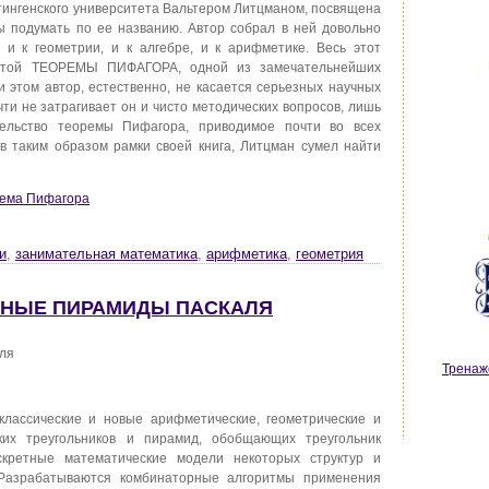
ингенского университета Вальтером Литцманом, посвящена
ы подумать по ее названию. Автор собрал в ней довольно
и к геометрии, и к алгебре, и к арифметике. Весь этот
енитой ТЕОРЕМЫ ПИФАГОРА, одной из замечательнейших
и этом автор, естественно, не касается серьезных научных
чти не затрагивает он и чисто методических вопросов, лишь
тельство теоремы Пифагора, приводимое почти во всех
в таким образом рамки своей книга, Литцман сумел найти
рема Пифагора
и
,
занимательная математика
,
арифметика
,
геометрия
ЕННЫЕ ПИРАМИДЫ ПАСКАЛЯ
ля
Тренаж
лассические и новые арифметические, геометрические и
ких треугольников и пирамид, обобщающих треугольник
скретные математические модели некоторых структур и
 Разрабатываются комбинаторные алгоритмы применения