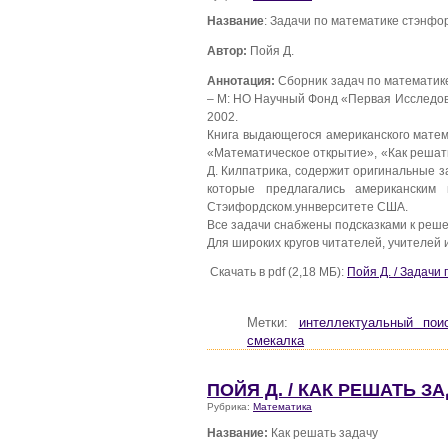
Название
: Задачи по математике стэнфо
Автор:
Пойя Д.
Аннотация:
Сборник задач по математик
– М: НО Научный Фонд «Первая Исследов
2002.
Книга выдающегося американского математ
«Математическое открытие», «Как решат
Д. Килпатрика, содержит оригинальные 
которые предлагались американским
Стэифордском.уннверситете США.
Все задачи снабжены подсказками к ре
Для широких кругов читателей, учителей 
Скачать в pdf (2,18 МБ):
Пойя Д. / Задачи
Метки:
интеллектуальный пои
смекалка
ПОЙЯ Д. / КАК РЕШАТЬ З
Рубрика:
Математика
Название:
Как решать задачу