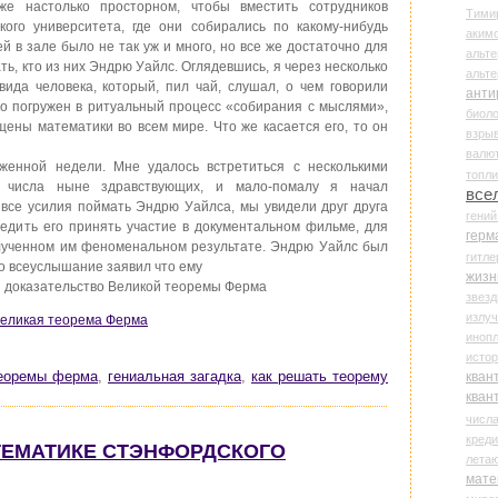
же настолько просторном, чтобы вместить сотрудников
Тими
кого университета, где они собирались по какому-нибудь
аки
й в зале было не так уж и много, но все же достаточно для
альте
ать, кто из них Эндрю Уайлс. Оглядевшись, я через несколько
альт
ида человека, который, пил чай, слушал, о чем говорили
анти
но погружен в ритуальный процесс «собирания с мыслями»,
биоло
щены математики во всем мире. Что же касается его, то он
взры
валю
енной недели. Мне удалось встретиться с несколькими
топл
 числа ныне здравствующих, и мало-помалу я начал
все
 все усилия поймать Эндрю Уайлса, мы увидели друг друга
гени
бедить его принять участие в документальном фильме, для
герм
олученном им феноменальном результате. Эндрю Уайлс был
гитле
о всеуслышание заявил что ему
жизн
и доказательство Великой теоремы Ферма
звез
излу
Великая теорема Ферма
иноп
истор
кван
теоремы ферма
,
гениальная загадка
,
как решать теорему
кван
числ
креди
АТЕМАТИКЕ СТЭНФОРДСКОГО
лета
мате