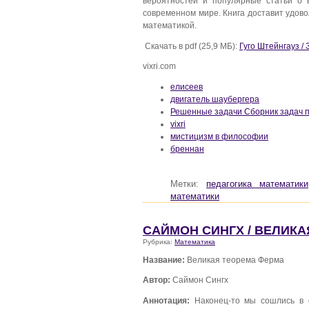
вероятностей и популярные статьи о 
современном мире. Книга доставит удов
математикой.
Скачать в pdf (25,9 МБ):
Гуго Штейнгауз /
vixri.com
елисеев
двигатель шаубергера
Решенные задачи Сборник задач п
vixri
мистицизм в философии
бреннан
Метки:
педагогика математики
математики
САЙМОН СИНГХ / ВЕЛИК
Рубрика:
Математика
Название:
Великая теорема Ферма
Автор:
Саймон Сингх
Аннотация:
Наконец-то мы сошлись в о