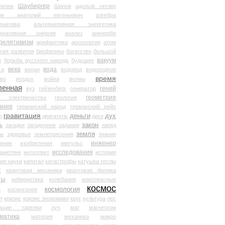
Шаубергер
рязев
Шипов
адольф гитлер
мов анатолий евгеньевич
алгебра
рнатива
альтернативная энергетика
ернативная энергия
анализ
аненербе
релятивизм
арифметика
археология
атом
гия развития
биофизика
богатство
большой
вакуум
в
борьба русского народа
будущее
века
вода
та
вихри
водород
водородное
время
иво
воздух
война
волны
ленная
гений
вуз
гейзенберг
генератор
геометрия
й электричества
геология
ания
германский народ
германский рейх
гравитация
деньги
дух
р
двигатель
диск
ь
закон
загадки
загадочное
задания
заряд
земля
ды
здоровье
землетрясения
знания
инженер
чение
изобретения
импульс
исследования
ланетяне
интеллект
история
ия науки
капитал
катастрофы
катушка теслы
т
квантовая механика
квантовая физика
ты
кибернетика
колебания
комплексные
космос
космология
а
космогония
т
кризис
кризис экономики
круг
культура
лес
ющие тарелки
луч
маг
магнетизм
матика
материя
механика
микро