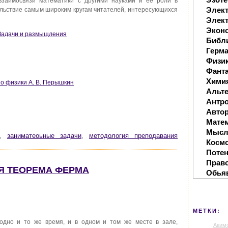
взаимосвязи математики с другими науками и ее роли в
Элек
ольствие самым широким кругам читателей, интересующихся
Элект
Экон
 Задачи и размыщления
Библ
Герм
Физи
Фанта
Хими
о физики А. В. Перышкин
Альте
Антр
Автор
Мате
Мысл
,
заниматеоьные задачи
,
методология преподавания
Косм
Поте
Прав
АЯ ТЕОРЕМА ФЕРМА
Обья
МЕТКИ:
дно и то же время, и в одном и том же месте в зале,
Аким