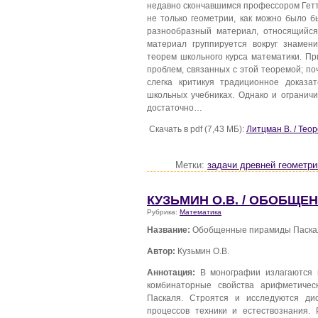
недавно скончавшимся профессором Гетт
не только геометрии, как можно было б
разнообразный материал, относящийся 
материал группируется вокруг знам
теорем школьного курса математики. Пр
проблем, связанных с этой теоремой; по
слегка критикуя традиционное доказа
школьных учебниках. Однако и ограничи
достаточно…
Скачать в pdf (7,43 МБ):
Литцман В. / Тео
Метки:
задачи древней геометри
КУЗЬМИН О.В. / ОБОБЩ
Рубрика:
Математика
Название:
Обобщенные пирамиды Паска
Автор:
Кузьмин О.В.
Аннотация:
В монографии излагаются к
комбинаторные свойства арифметичес
Паскаля. Строятся и исследуются ди
процессов техники и естествознания.