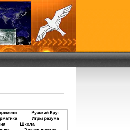
:
времени
Русский Круг
рматика
Игры разума
рия
Школа
рика
Электричество