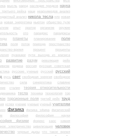
здание
многомерные пространства
мозг
наука
века
мысль
народ
наследие предков
 третьего рейха
наци
неархимедов анализ
никола тесла
андартный анализ
нло
новая
ка
новая энергетика
ньютон
общество туле
ьтизм
опыт
оратор
организм
оружие
ительность
ото
парадокс
парадоксы
планеты
поле
миды
планирование
тика
поля
поток
природа
пространство
транство-время
процент
проценты
логия
пуанкаре
пути выхода из кризиса
о
развитие
разум
революция
рейх
тивизм
родина
россия
русская советская
русский
астика
русские ученые
русский
д
свет
русь
свободная энергия
свободное
ричество
сила
синергетика
славяне
теория относительности
ание
сталин
тесла
одинамика
техника
технология
тор
труд
ион
торсионные поля
третий рейх
учителям
вия
успех
учение
ученые
ученый
физика
мен
физика эфира
физический
ум
философия
философия науки
ософия физики
форекс
хаос
химия
человек
дное электричество
цивилизация
вечество
черные дыры
что такое время