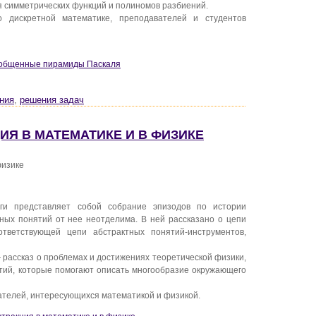
 симметрических функций и полиномов разбиений.
о дискретной математике, преподавателей и студентов
Обобщенные пирамиды Паскаля
ния
,
решения задач
ЦИЯ В МАТЕМАТИКЕ И В ФИЗИКЕ
физике
ги представляет собой собрание эпизодов по истории
тных понятий от нее неотделима. В ней рассказано о цепи
тветствующей цепи абстрактных понятий-инструментов,
 рассказ о проблемах и достижениях теоретической физики,
тий, которые помогают описать многообразие окружающего
ателей, интересующихся математикой и физикой.