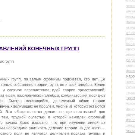
миро
чело
наука
нест
н
физи
оккул
относ
пира
поли
СТАВЛЕНИЙ КОНЕЧНЫХ ГРУПП
прос
психо
ради
ых групп
реля
фант
наро
чных групп, по самым скромным подсчетам, сто лет. Ее
элект
только собственно теории групп, но и всей алгебры. Более
созн
е и сложное переплетение идей теории представлений,
терм
ии чисел, гомологической алгебры, комбинаторики, порядков
торс
трии. Быстро меняющийся, динамичный облик теории
усло
звечных волнующих ее проблем, многие из которых остаются
фено
й. Это обстоятельство делает ее привлекательной для
ваку
 тем, трудной областью, в которой накоплен огромный
фил
го качала было известно, что при изучении линейных
холо
ями необходимо учитывать деление теории на две части—
чело
сновного поля не является делителем порядка группы, и