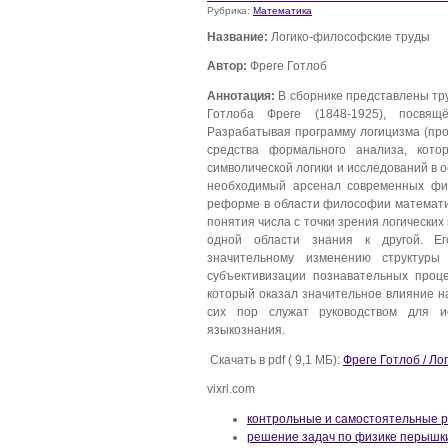
Рубрика:
Математика
Название:
Логико-философские труды
Автор:
Фреге Готлоб
Аннотация:
В сборнике представлены тр
Готлоба Фреге (1848-1925), посвя
Разрабатывая программу логицизма (про
средства формального анализа, кот
символической логики и исследований в 
необходимый арсенал современных фил
реформе в области философии математи
понятия числа с точки зрения логически
одной области знания к другой. Ег
значительному изменению структуры
субъективизации познавательных проце
который оказал значительное влияние 
сих пор служат руководством для и
языкознания.
Скачать в pdf ( 9,1 МБ):
Фреге Готлоб / Л
vixri.com
контрольные и самостоятельные р
решение задач по физике перышки