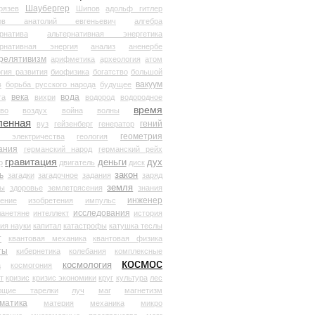
Шаубергер
рязев
Шипов
адольф гитлер
мов анатолий евгеньевич
алгебра
рнатива
альтернативная энергетика
ернативная энергия
анализ
аненербе
релятивизм
арифметика
археология
атом
гия развития
биофизика
богатство
большой
вакуум
в
борьба русского народа
будущее
века
вода
та
вихри
водород
водородное
время
иво
воздух
война
волны
ленная
гений
вуз
гейзенберг
генератор
геометрия
й электричества
геология
ания
германский народ
германский рейх
гравитация
деньги
дух
р
двигатель
диск
ь
закон
загадки
загадочное
задания
заряд
земля
ды
здоровье
землетрясения
знания
инженер
чение
изобретения
импульс
исследования
ланетяне
интеллект
история
ия науки
капитал
катастрофы
катушка теслы
т
квантовая механика
квантовая физика
ты
кибернетика
колебания
комплексные
космос
космология
а
космогония
т
кризис
кризис экономики
круг
культура
лес
ющие тарелки
луч
маг
магнетизм
матика
материя
механика
микро