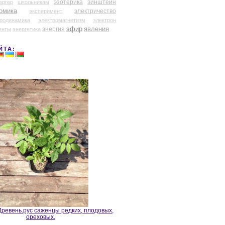
эзотерика
эйнштейн
ергер
школьникам
омика
электричество
эксперимент
тродинамика
электромагнетизм
электрон
эфир
энергия
явления
енты
энергетика
ЙТА:
ревень.рус саженцы редких, плодовых,
ореховых.