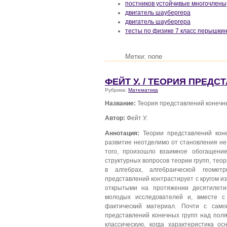
постников устойчивые многочлены
двигатель шаубергера
двигатель шаубергера
тесты по физике 7 класс перышки
Метки: none
ФЕЙТ У. / ТЕОРИЯ ПРЕД
Рубрика:
Математика
Название:
Теория представлений конечн
Автор:
Фейт У.
Аннотация:
Теории представлений коне
развитие неотделимо от становления не 
того, произошло взаимное обогащени
структурных вопросов теории групп, теор
в алгебрах, алгебраической геоме
представлений контрастирует с кругом и
открытыми на протяжении десятилети
молодых исследователей и, вместе с
фактический материал. Почти с само
представлений конечных групп над пол
классическую, когда характеристика о