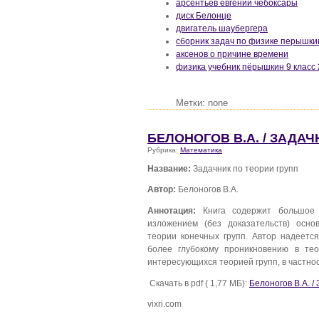
арсентьев евгений чебоксары
диск Белонце
двигатель шаубергера
сборник задач по физике перышки
аксенов о причине времени
физика учебник пёрышкин 9 класс
Метки: none
БЕЛОНОГОВ В.А. / ЗАДАЧ
Рубрика:
Математика
Название:
Задачник по теории групп
Автор:
Белоногов В.А.
Аннотация:
Книга содержит большое 
изложением (без доказательств) осно
теории конечных групп. Автор надеетс
более глубокому проникновению в тео
интересующихся теорией групп, в частно
Скачать в pdf ( 1,77 МБ):
Белоногов В.А. /
vixri.com