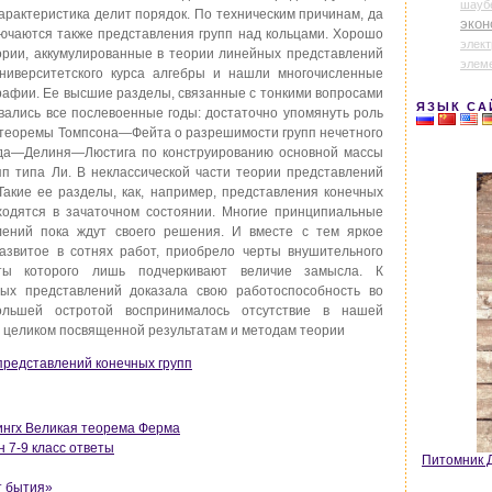
шауб
характеристика делит порядок. По техническим причинам, да
экон
лючаются также представления групп над кольцами. Хорошо
элек
ории, аккумулированные в теории линейных представлений
элем
ниверситетского курса алгебры и нашли многочисленные
графии. Ее высшие разделы, связанные с тонкими вопросами
ЯЗЫК СА
ивались все послевоенные годы: достаточно упомянуть роль
е теоремы Томпсона—Фейта о разрешимости групп нечетного
да—Делиня—Люстига по конструированию основной массы
п типа Ли. В неклассической части теории представлений
Такие ее разделы, как, например, представления конечных
ходятся в зачаточном состоянии. Многие принципиальные
ений пока ждут своего решения. И вместе с тем яркое
развитое в сотнях работ, приобрело черты внушительного
ты которого лишь подчеркивают величие замысла. К
ых представлений доказала свою работоспособность во
льшей остротой воспринималось отсутствие в нашей
 целиком посвященной результатам и методам теории
 представлений конечных групп
нгх Великая теорема Ферма
 7-9 класс ответы
Питомник Д
т бытия»