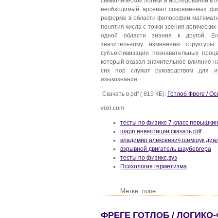
символической логики и исследований в 
необходимый арсенал современных фил
реформе в области философии математи
понятия числа с точки зрения логически
одной области знания к другой. Ег
значительному изменению структуры
субъективизации познавательных проце
который оказал значительное влияние 
сих пор служат руководством для и
языкознания.
Скачать в pdf ( 815 КБ):
Готлоб Фреге / О
vixri.com
тесты по физике 7 класс перышки
шарп инвестиции скачать pdf
владимир алексеевич шемшук диал
взрывной двигатель шаубергера
тесты по физике,вуз
Психология герметизма
Метки: none
ФРЕГЕ ГОТЛОБ / ЛОГИК