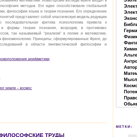
основаниях математики. Новаторские взгляды Фреге входят в
Элек
ософских методов. Его идеи способствовали глобальной
ки, философии языка и теории познания. Его определение
Элект
х понятий представляет собой классическую модель редукции
Экон
о последовательная критика психологизма привела к
Библ
 и формы теории познания, возродив, в противовес
Герм
ссов, так называемый “реализм” в логике и математике,
Физи
на феноменологию. Принципы, сформулированные Фреге, до
Фанта
сследований в области лингвистической философии и
Хими
Альте
сновоположения арифметики
Антр
Автор
Мате
н
Мысл
Косм
ог земля – космос
Поте
Прав
Обья
МЕТКИ:
О-ФИЛОСОФСКИЕ ТРУДЫ
Аким