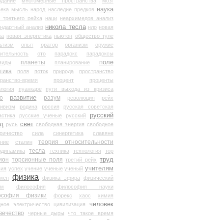
здание
многомерные пространства
мозг
наука
века
мысль
народ
наследие предков
 третьего рейха
наци
неархимедов анализ
никола тесла
андартный анализ
нло
новая
ка
новая энергетика
ньютон
общество туле
ьтизм
опыт
оратор
организм
оружие
ительность
ото
парадокс
парадоксы
планеты
поле
миды
планирование
тика
поля
поток
природа
пространство
транство-время
процент
проценты
логия
пуанкаре
пути выхода из кризиса
о
развитие
разум
революция
рейх
тивизм
родина
россия
русская советская
русский
астика
русские ученые
русский
д
свет
русь
свободная энергия
свободное
ричество
сила
синергетика
славяне
теория относительности
ание
сталин
тесла
одинамика
техника
технология
тор
труд
ион
торсионные поля
третий рейх
учителям
вия
успех
учение
ученые
ученый
физика
мен
физика эфира
физический
ум
философия
философия науки
ософия физики
форекс
хаос
химия
человек
дное электричество
цивилизация
вечество
черные дыры
что такое время