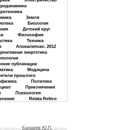
тродинамика
ротехника
омика
Земля
иотека
Биология
ания
Детский круг
ка
Философия
стика
Техника
я
Апокалипсис. 2012
рнативная энергетика
опология
ские публикации
матика
Медицина
ители прошлого
офизика
Политика
нциал
Приключения
о
Психология
вления
Relata Refero
Бахарев Ю.П.
ов
Аюр Кирусс
Кастерин