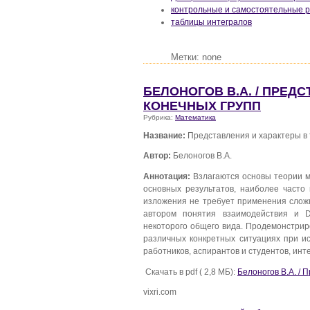
контрольные и самостоятельные р
таблицы интегралов
Метки: none
БЕЛОНОГОВ В.А. / ПРЕД
КОНЕЧНЫХ ГРУПП
Рубрика:
Математика
Название:
Представления и характеры в 
Автор:
Белоногов В.А.
Аннотация:
Bзлагаются основы теории м
основных результатов, наиболее часто
изложения не требует применения сложн
автором понятия взаимодействия и D
некоторого общего вида. Продемонстрир
различных конкретных ситуациях при ис
работников, аспирантов и студентов, ин
Скачать в pdf ( 2,8 МБ):
Белоногов В.А. / 
vixri.com