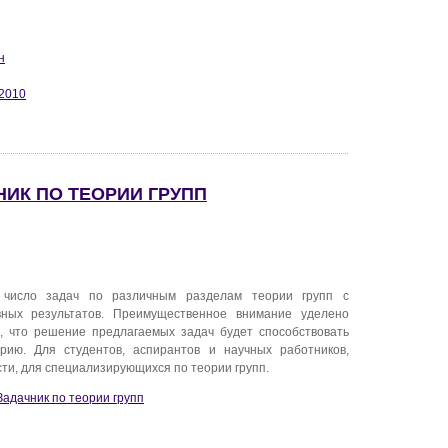
н
 2010
НИК ПО ТЕОРИИ ГРУПП
число задач по различным разделам теории групп с
вных результатов. Преимущественное внимание уделено
я, что решение предлагаемых задач будет способствовать
рию. Для студентов, аспирантов и научных работников,
сти, для специализирующихся по теории групп.
 Задачник по теории групп