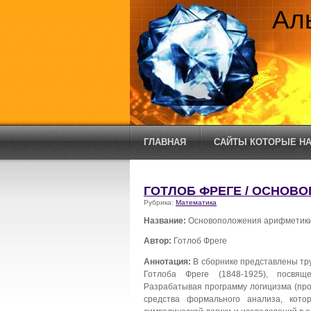
Ал
ГЛАВНАЯ
САЙТЫ КОТОРЫЕ НА
ГОТЛОБ ФРЕГЕ / ОСНОВ
Рубрика:
Математика
Название:
Основоположения арифметик
Автор:
Готлоб Фреге
Аннотация:
В сборнике представлены тр
Готлоба Фреге (1848-1925), посвя
Разрабатывая программу логицизма (про
средства формального анализа, кот