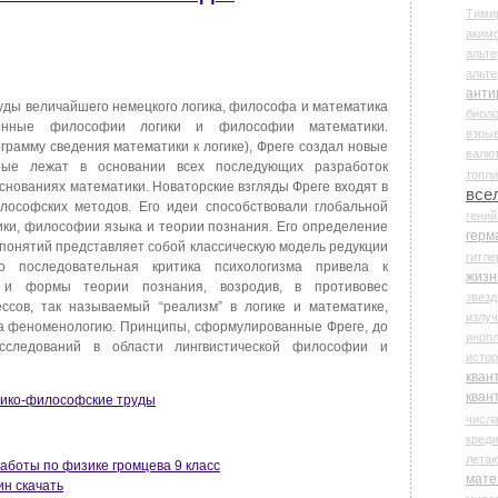
Тими
аки
альте
альт
анти
уды величайшего немецкого логика, философа и математика
биоло
щённые философии логики и философии математики.
взры
грамму сведения математики к логике), Фреге создал новые
валю
орые лежат в основании всех последующих разработок
топл
основаниях математики. Новаторские взгляды Фреге входят в
все
ософских методов. Его идеи способствовали глобальной
гени
ки, философии языка и теории познания. Его определение
герм
х понятий представляет собой классическую модель редукции
гитле
о последовательная критика психологизма привела к
жизн
 и формы теории познания, возродив, в противовес
звез
ссов, так называемый “реализм” в логике и математике,
излу
на феноменологию. Принципы, сформулированные Фреге, до
иноп
сследований в области лингвистической философии и
истор
кван
кван
огико-философские труды
числ
креди
лета
аботы по физике громцева 9 класс
мате
н скачать