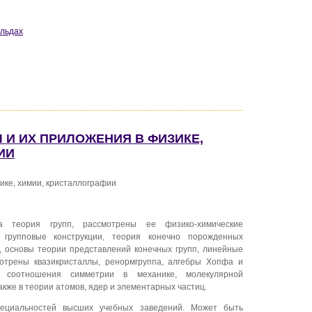
 льдах
Ы И ИХ ПРИЛОЖЕНИЯ В ФИЗИКЕ,
ИИ
ике, химии, кристаллографии
 теория групп, рассмотрены ее физико-химические
 групповые конструкции, теория конечно порожденных
, основы теории представлений конечных групп, линейные
мотрены квазикристаллы, ренормгруппа, алгебры Хопфа и
я соотношения симметрии в механике, молекулярной
также в теории атомов, ядер и элементарных частиц.
пециальностей высших учебных заведений. Может быть