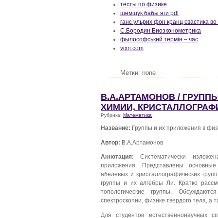
тесты по физике
шемшук бабы яги pdf
ганс ульрих фон кранц свастика во
С.Бородин Биозконометрика
фылософський термін – час
vixri.com
Метки: none
В.А.АРТАМОНОВ / ГРУПП
ХИМИИ, КРИСТАЛЛОГРАФ
Рубрика:
Математика
Название:
Группы и их приложения в физ
Автор:
В.А.Артамонов
Аннотация:
Систематически изложена
приложения. Представлены основные
абелевых и кристаллографических групп
группы и их алгебры Ли. Кратко расс
топологические группы. Обсуждаютс
спектроскопии, физике твердого тела, а 
Для студентов естественнонаучных с