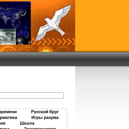
:
времени
Русский Круг
рматика
Игры разума
рия
Школа
рика
Электричество