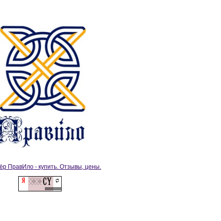
ёр ПравИло - купить. Отзывы, цены.