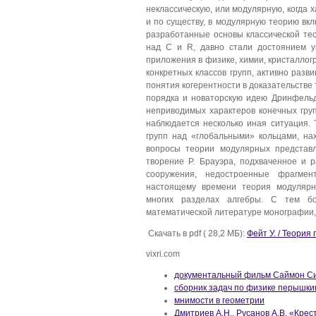
неклассическую, или модулярную, когда 
и по существу, в модулярную теорию вк
разработанные основы классической те
над С и R, давно стали достоянием у
приложения в физике, химии, кристалло
конкретных классов групп, активно разв
понятия когерентности в доказательств
порядка и новаторскую идею Дринфель
неприводимых характеров конечных груп
наблюдается несколько иная ситуация. 
групп над «глобальными» кольцами, на
вопросы теории модулярных представл
творение Р. Брауэра, подхваченное и 
сооружения, недостроенные фрагмен
настоящему времени теория модулярн
многих разделах алгебры. С тем бо
математической литературе монографии,
Скачать в pdf ( 28,2 МБ):
Фейт У. / Теория
vixri.com
документальный фильм Саймон Си
сборник задач по физике перышкин
мнимости в геометрии
Дмитриев А.Н., Русанов А.В. «Крес